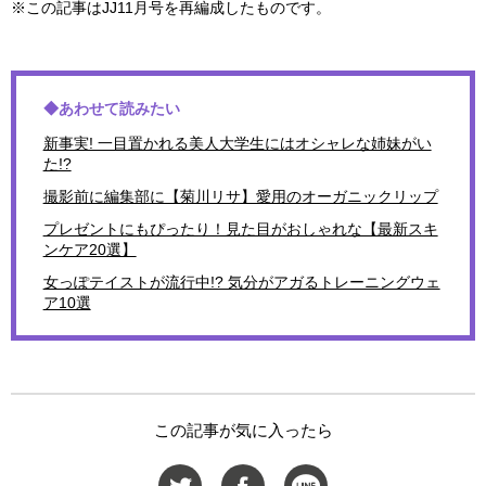
※この記事はJJ11月号を再編成したものです。
◆あわせて読みたい
新事実! 一目置かれる美人大学生にはオシャレな姉妹がい
た!?
撮影前に編集部に【菊川リサ】愛用のオーガニックリップ
プレゼントにもぴったり！見た目がおしゃれな【最新スキ
ンケア20選】
女っぽテイストが流行中!? 気分がアガるトレーニングウェ
ア10選
この記事が気に入ったら