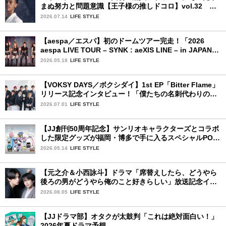
まぬ努力と問題意識【王子様の推しドコロ】vol.32 ギ
ヨーム・ディオップさん
2026.07.14
LIFE STYLE
【aespa／エスパ】初のドームツアー完走！「2026
aespa LIVE TOUR – SYNK : aeXIS LINE – in JAPAN
[SPECIAL EDITION DOME TOUR] 」東京ドーム公演2
2026.05.18
LIFE STYLE
日目を詳細レポート【前編】
【VOKSY DAYS／ボクシダイ】1st EP「Bitter Flame」
リリース記念インタビュー！「僕たちの名刺代わりのよ
うなアルバム」
2026.07.01
LIFE STYLE
【JJ創刊50周年記念】サンリオキャラクターズとコラボ
した限定グッズが福岡・博多で手に入るスペシャルPOP-
UPストア！
2026.05.14
LIFE STYLE
【元之介＆小西詠斗】ドラマ「席替えしたら、どうやら
後ろの男がどうやら俺のこと好きらしい」放送記念イン
タビュー♡ 「自然と詠斗くんが可愛く見えたんです」
2026.08.05
LIFE STYLE
【JJドラマ部】オタクが太鼓判「これは絶対面白い！」
2026年夏ドラマ予想