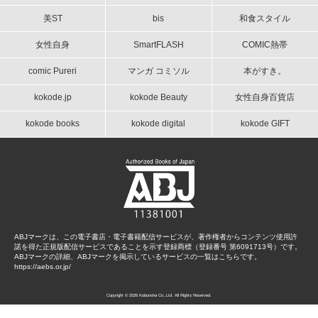
美ST
bis
和食スタイル
女性自身
SmartFLASH
COMIC熱帯
comic Pureri
マンガ コミソル
本がすき。
kokode.jp
kokode Beauty
女性自身百貨店
kokode books
kokode digital
kokode GIFT
ABJマークは、この電子書店・電子書籍配信サービスが、著作権者からコンテンツ使用許
諾を得た正規版配信サービスであることを示す登録商標（登録番号 第6091713号）です。
ABJマークの詳細、ABJマークを掲示しているサービスの一覧はこちらです。
https://aebs.or.jp/
Copyright © 2026 Kobunsha Co.,Ltd. All Rights Reserved.