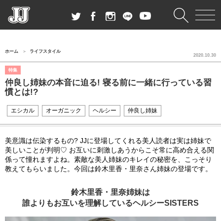
ホーム
ライフスタイル
2020.10.30
特集
仲良し姉妹の本音に迫る! 寝る前に一緒に行っている習
慣とは!?
エシカル
オーガニック
ヘルシー
仲良し姉妹
美意識は伝染するもの? JJに登場してくれる美人読者は実は姉妹で
美しいことが判明♡ お互いに刺激しあうからこそ常に高め合える関
係って憧れますよね。素敵な美人姉妹のキレイの秘密を、こっそり
教えてもらいました。今回は鈴木里香・里奈さん姉妹の登場です。
鈴木里香・里奈姉妹は
誰よりもお互いを理解しているヘルシーSISTERS