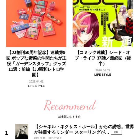
【JJ創刊50周年記念】連載第9
【コミック連載】シード・オ
回 ポップな野菜の仲間たちが主
ブ・ライフ 37話／最終回（後
役「ガーデンスタッフ」グッズ
半）
11選：前編【JJ昭和レトロ学
2026.04.09
園】
LIFE STYLE
2026.04.01
LIFE STYLE
Recommend
編集部のおすすめ
【シャネル・ネクサス・ホール】からの誘惑。世界
が注目するリンダー スターリングが…
PR
2026.06.18
LIFE STYLE