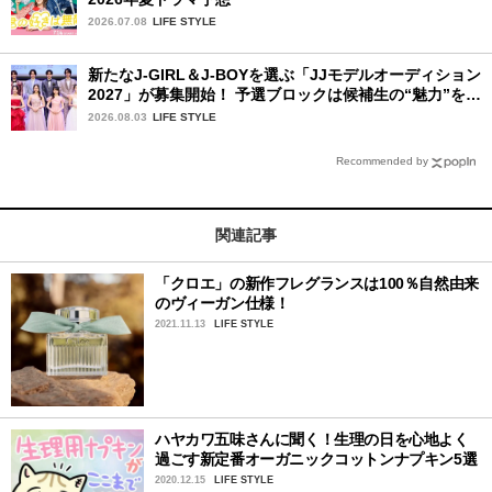
2026.07.08
LIFE STYLE
新たなJ-GIRL＆J-BOYを選ぶ「JJモデルオーディション
2027」が募集開始！ 予選ブロックは候補生の“魅力”を重
視した「新システム」に変わります
2026.08.03
LIFE STYLE
Recommended by
関連記事
「クロエ」の新作フレグランスは100％自然由来
のヴィーガン仕様！
2021.11.13
LIFE STYLE
ハヤカワ五味さんに聞く！生理の日を心地よく
過ごす新定番オーガニックコットンナプキン5選
2020.12.15
LIFE STYLE