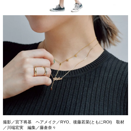
撮影／宮下将基 ヘアメイク／RYO、後藤若菜(ともにROI) 取材
／川端宏実 編集／藤倉奈々