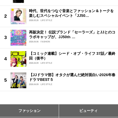
時代、世代をつなぐ音楽とファッション＆トークを
楽しむスペシャルイベント「JJ50…
2026.03.26
LIFE STYLE
再販決定！ 伝説ブランド「セーラーズ」とJJとのコ
ラボキャップが、JJ50th …
2026.04.06
FASHION
【コミック連載】シード・オブ・ライフ 37話／最終
回（後半）
2026.04.09
LIFE STYLE
【JJドラマ部】オタクが選んだ絶対面白い2026年春
ドラマBEST５
2026.04.09
LIFE STYLE
ファッション
ビューティ