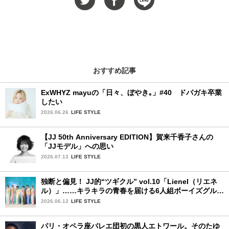
おすすめ記事
ExWHYZ mayuの「日々、ぼやき｡」#40 ドパガキ卒業
したい
2026.06.26
LIFE STYLE
【JJ 50th Anniversary EDITION】賀来千香子さんの
「JJモデル」への思い
2026.07.13
LIFE STYLE
独断と偏見！ JJ的“ツギクル” vol.10「Lienel（リエネ
ル）」……キラキラの青春を届ける6人組ボーイズグルー
プ
2026.06.12
LIFE STYLE
パリ・オペラ座バレエ団初の黒人エトワール。そのたゆ