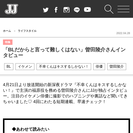
ホーム
ライフスタイル
2022.04.28
特集
「BLだからと言って難しくはない」曽田陵介さんイン
タビュー
BL
イケメン
不幸くんはキスするしかない！
俳優
曽田陵介
4月21日より放送開始の新深夜ドラマ『不幸くんはキスするしかな
い！』で主演の福原役を務める曽田陵介さんにJJが独占インタビュ
ー。注目のイケメン俳優に撮影でのハプニングや裏話など聞いてき
ちゃいました♡ 4回にわたる短期連載、早速チェック！
◆あわせて読みたい