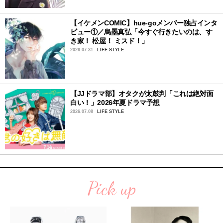
【イケメンCOMIC】hue-goメンバー独占インタ
ビュー①／烏墨真弘「今すぐ行きたいのは、す
き家！ 松屋！ ミスド！」
2026.07.31
LIFE STYLE
【JJドラマ部】オタクが太鼓判「これは絶対面
白い！」2026年夏ドラマ予想
2026.07.08
LIFE STYLE
Pick up