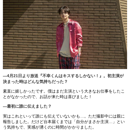
―
4
月
21
日より放送『不幸くんはキスするしかない！』
。初主演が
決まった時はどんな気持ちだった？
素直に嬉しかったです。僕はまだ主演という大きなお仕事をしたこ
とがなかったので、お話が来た時は喜びました！
―最初に誰に伝えました？
実はこれといって誰にも伝えていないかも…。ただ撮影中には親に
報告しました。だけど台本届くまでは「自分がまさか主演…」とい
う気持ちで、実感が湧くのに時間がかかりました。