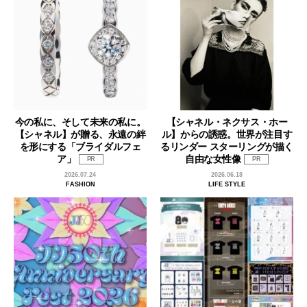
今の私に、そして未来の私に。
【シャネル・ネクサス・ホー
【シャネル】が贈る、永遠の絆
ル】からの誘惑。世界が注目す
を形にする「ブライダルフェ
るリンダー スターリングが描く
ア」
自由な女性像
PR
PR
2026.07.24
2026.06.18
FASHION
LIFE STYLE