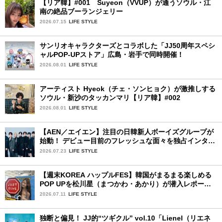
【リア韓】#001 Suyeon（VVUP）が通うソウル・江
南の絶品ブーランジェリー
2026.07.15
LIFE STYLE
サンリオキャラクターズとコラボした「JJ50周年スペシ
ャルPOP-UPストア」広島・岩手で同時開催！
2026.08.01
LIFE STYLE
アーティスト Hyeok（チェ・ソンヒョク）が激推しする
ソウル・新沙のタッカンマリ【リア韓】#002
2026.08.01
LIFE STYLE
【AEN／エイエン】注目の日韓新人ボーイズグループが
始動！ デビュー目前のフレッシュな面々を独占インタビ
ュー。7人の魅力に迫ります♪
2026.07.23
LIFE STYLE
【週末KOREA ハップルFES】韓国がまるまる楽しめる
POP UPを松川星（まつかわ・あかり）が潜入レポート
♡
2026.07.11
LIFE STYLE
独断と偏見！ JJ的“ツギクル” vol.10「Lienel（リエネ