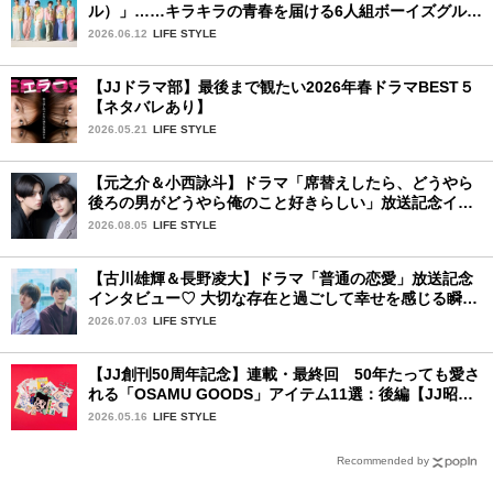
ル）」……キラキラの青春を届ける6人組ボーイズグルー
プ
2026.06.12
LIFE STYLE
【JJドラマ部】最後まで観たい2026年春ドラマBEST５
【ネタバレあり】
2026.05.21
LIFE STYLE
【元之介＆小西詠斗】ドラマ「席替えしたら、どうやら
後ろの男がどうやら俺のこと好きらしい」放送記念イン
タビュー♡ 「自然と詠斗くんが可愛く見えたんです」
2026.08.05
LIFE STYLE
【古川雄輝＆長野凌大】ドラマ「普通の恋愛」放送記念
インタビュー♡ 大切な存在と過ごして幸せを感じる瞬間
は？
2026.07.03
LIFE STYLE
【JJ創刊50周年記念】連載・最終回 50年たっても愛さ
れる「OSAMU GOODS」アイテム11選：後編【JJ昭和
レトロ学園】
2026.05.16
LIFE STYLE
Recommended by