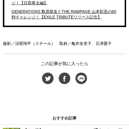
ジ！【日髙竜太編】
GENERATIONS 数原龍友とTHE RAMPAGE 山本彰吾の60
秒チャレンジ！【EXILE TRIBUTEリリース記念】
撮影／沼尾翔平（スチール） 取材／亀井友里子、石津愛子
この記事が気に入ったら
おすすめ記事