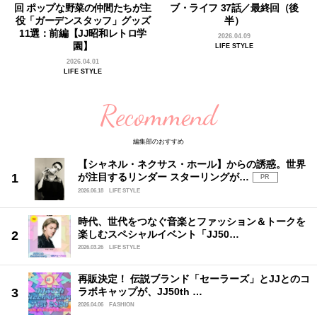
回 ポップな野菜の仲間たちが主
ブ・ライフ 37話／最終回（後
役「ガーデンスタッフ」グッズ
半）
11選：前編【JJ昭和レトロ学
2026.04.09
園】
LIFE STYLE
2026.04.01
LIFE STYLE
Recommend
編集部のおすすめ
【シャネル・ネクサス・ホール】からの誘惑。世界
が注目するリンダー スターリングが…
PR
2026.06.18
LIFE STYLE
時代、世代をつなぐ音楽とファッション＆トークを
楽しむスペシャルイベント「JJ50…
2026.03.26
LIFE STYLE
再販決定！ 伝説ブランド「セーラーズ」とJJとのコ
ラボキャップが、JJ50th …
2026.04.06
FASHION