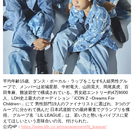
平均年齢15歳、ダンス・ボーカル・ラップをこなす6人組男性グル
ープで、メンバーは岩城星那、中村竜大、山田晃大、岡尾真虎、百
田隼麻、難波碧空で構成されている。男女総エントリー約4万8000
人、LDH史上最大のオーディション「iCON Z ~Dreams For
Children~」にて 男性部門19人のファイナリストに選ばれ、3つのグ
ループに分かれて挑んだ 日本武道館での最終審査でグランプリを獲
得。 グループ名「LIL LEAGUE」は、若い力と勢いをバイブスに変
えてほしいという意味合いの元、付けられた。
公式HP：
https://www.ldh.co.jp/management/lil_league/