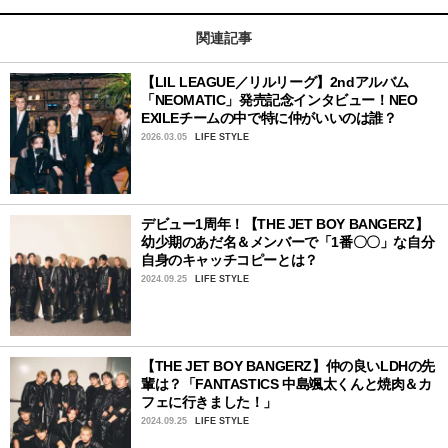
関連記事
【LIL LEAGUE／リルリーグ】2ndアルバム
「NEOMATIC」発売記念インタビュー！NEO
EXILEチームの中で特に仲がいいのは誰？
2026.03.05
LIFE STYLE
デビュー1周年！【THE JET BOY BANGERZ】
幼少期のあだ名＆メンバーで「1番〇〇」な自分
自身のキャッチコピーとは？
2024.09.25
LIFE STYLE
【THE JET BOY BANGERZ】仲の良いLDHの先
輩は？「FANTASTICS 中島颯太くんと焼肉＆カ
フェに行きました！」
2024.09.25
LIFE STYLE