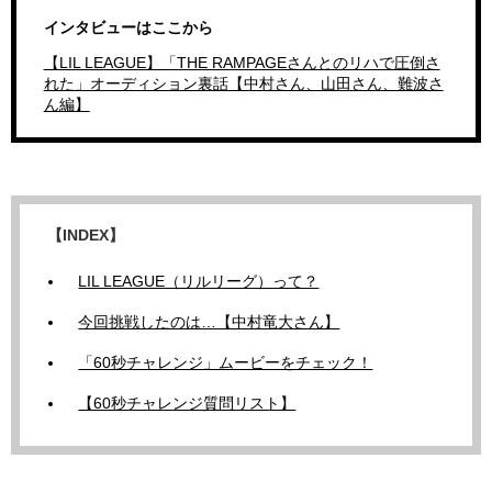
インタビューはここから
【LIL LEAGUE】「THE RAMPAGEさんとのリハで圧倒さ
れた」オーディション裏話【中村さん、山田さん、難波さ
ん編】
【INDEX】
LIL LEAGUE（リルリーグ）って？
今回挑戦したのは…【中村竜大さん】
「60秒チャレンジ」ムービーをチェック！
【60秒チャレンジ質問リスト】