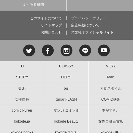
よくある質問
このサイトについて
プライバシーポリシー
サイトマップ
広告掲載について
お問い合わせ
光文社オフィシャルサイト
JJ
CLASSY.
VERY
STORY
HERS
Mart
美ST
bis
和食スタイル
女性自身
SmartFLASH
COMIC熱帯
comic Pureri
マンガ コミソル
本がすき。
kokode.jp
kokode Beauty
女性自身百貨店
kokode books
kokode digital
kokode GIFT