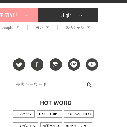
FE STYLE
JJ girl
J people
占い
スペシャル
メガイド
ッフの"それどこの"？
コスメ全部試してみた
エンタメ
プチプラ
What's NEW？
プレゼント
特集
おしゃラン！
プレゼント
恋愛
特集
コラム
インタビュー
サイン占い
毎週更新！ ジョニー楓の12星座占い
最新号
SNSキャンペーン
バックナンバー
HOT WORD
コンバース
EXILE TRIBE
LOUISVUITTON
ルイヴィトン
韓国コスメ
虹プロジェクト