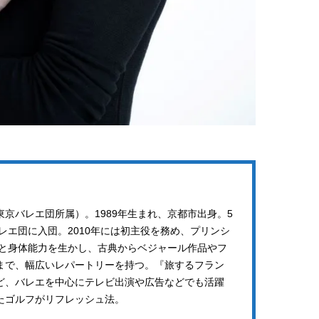
ュー
【体験レポ】 ニュウマン高輪！
バレエを踊るために生ま
uka新店舗「uka store / Care &
韓国のスターが幸せを感
Share」でネイルケア体験！JJア
【王子様の推しドコロ】vo
2025.09.25
2026.02.27
フタヌーンティー来場者限定チケ
チョン・ミンチョルさん
BEAUTY
LIFE STYLE
ットも
京バレエ団所属）。1989年生まれ、京都市出身。5
バレエ団に入団。2010年には初主役を務め、プリンシ
力と身体能力を生かし、古典からベジャール作品やフ
まで、幅広いレパートリーを持つ。『旅するフラン
など、バレエを中心にテレビ出演や広告などでも活躍
たゴルフがリフレッシュ法。