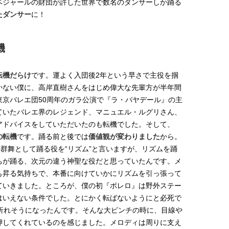
ベジャールの財団が許した世界で数名のダンサーしか踊る
たダンサー
に！
機
転機だらけ
です。運よく入団後2年という早さで主役を掴
かない僕に、高岸直樹さんをはじめ偉大な先輩方が半年間
京バレエ団50周年のガラ公演で『ラ・バヤデール』の主
ていたバレエ界のレジェンド、マニュエル・ルグリさん、
アドバイスをしていただいたのも転機でした。そして、
の転機
です。踊る前と後では
価値観が変わりました
から。
の群舞として踊る役を“リズム”と言いますが、リズムを踊
ちが踊る、次元の違う神聖な役だと思っていたんです。メ
も昇る気持ちで、本番に向けていかにリズムを引っ張って
ていきました。ところが、僕の初『ボレロ』は野外ステー
はいえない条件でした。とにかく転ばないようにと必死で
折れそうになったんです。そんな大ピンチの時に、目線や
押してくれているのを感じました。メロディは周りに支え