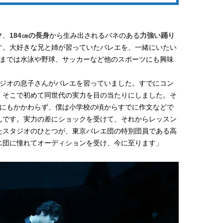
ク
、
184㎝の長身
から生み出されるバネのある
力強い踊り
す。大好きな兄と姉が習っていたバレエを、一緒にいたい
るまでは水泳や野球、サッカーなど他のスポーツにも興味
タジオの息子さんがバレエを習っていました。すでにコン
、そこで初めて同世代の実力を目の当たりにしました。そ
たにもかかわらず、僕は小学校の頃からすでに作文などで
んです。実力の差にショックを受けて、それからレッスン
たスタジオのひとつが、東京バレエ団の特別団員である高
エ団に憧れてオーディションを受け、今に至ります」