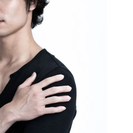
棒”〈ビューティ＆ファッション
どうやら俺のこと好きら
2026.08.07
2026.08.05
夏の必需品〉
送記念インタビュー♡ 「
BEAUTY
LIFE STYLE
斗くんが可愛く見えたん
【JJ専属モデルの素顔】ビューテ
新たなJ-GIRL＆J-BOY
ィ大好き！ 松川 星のお気に入り
「JJモデルオーディショ
コスメをCHECK
2027」が募集開始！ 予
2025.12.16
2026.08.03
クは候補生の“魅力”を重
BEAUTY
LIFE STYLE
「新システム」に変わり
【J’s Picks】悲しい経験でたどり
曾祖父のバレエスクール
着いた…J-BOY三上龍の手放せな
リカへ……オールラウン
い“オールインワン”アイテム〈ビ
指すダンサーは踊ること
2026.08.05
2026.03.30
ューティ＆ファッション夏の必需
ぎる【王子様の推しドコ
BEAUTY
LIFE STYLE
品〉
vol.29 三宅啄未さん
【注目アーティストRainy。っ
【AEN／エイエン】注目
て？】自称“コスメオタク見習
人ボーイズグループが始動
い”のポーチの中身、拝見しま
ュー目前のフレッシュな
2026.01.30
2026.07.23
す！
占インタビュー。7人の
BEAUTY
LIFE STYLE
ります♪
【J’s Picks】J-GIRL早坂萌香の
【新世代J-POPグループ
徹底した日焼けケア！ でも、いち
aoen（アオエン）】自
ばん大切なのは…〈ビューティ＆
ィストを目指すきかっけ
2026.07.24
2025.10.20
ファッション夏の必需品〉
先輩とは―― 新曲「青春
BEAUTY
LIFE STYLE
ディブル」リリース記念