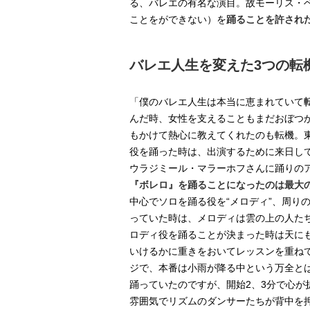
る、バレエの有名な演目。故モーリス・
ことをができない）を
踊ることを許され
バレエ人生を変えた3つの転
「僕のバレエ人生は本当に恵まれていて
んだ時、女性を支えることもまだおぼつ
もかけて熱心に教えてくれたのも転機。東
役を踊った時は、出演するために来日し
ウラジミール・マラーホフさんに踊りの
『ボレロ』を踊ることになったのは最大
中心でソロを踊る役を“メロディ”、周り
っていた時は、メロディは雲の上の人た
ロディ役を踊ることが決まった時は天に
いけるかに重きをおいてレッスンを重ね
ジで、本番は小雨が降る中という万全と
踊っていたのですが、開始2、3分で心が
雰囲気でリズムのダンサーたちが背中を