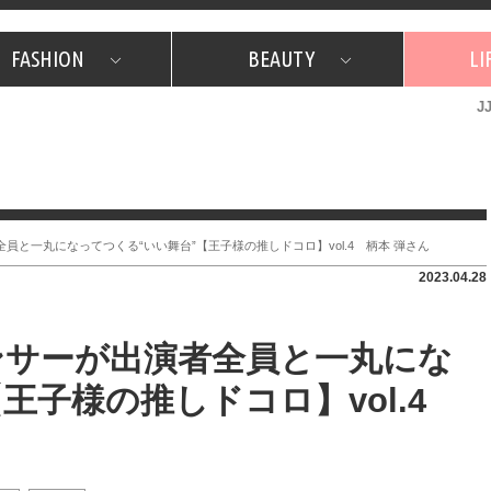
FASHION
BEAUTY
LI
J
美容担当のお気に入り
What's NEW？
占い
韓国
特集
What's NEW？
韓国
SNAP
ザ・ベスト5
特集
ザ・ベスト5
プレゼント
旅
JJグル
JJスタ
フォーチュンサイクル
ネイチャー
と一丸になってつくる“いい舞台”【王子様の推しドコロ】vol.4 柄本 弾さん
2023.04.28
ンサーが出演者全員と一丸にな
王子様の推しドコロ】vol.4