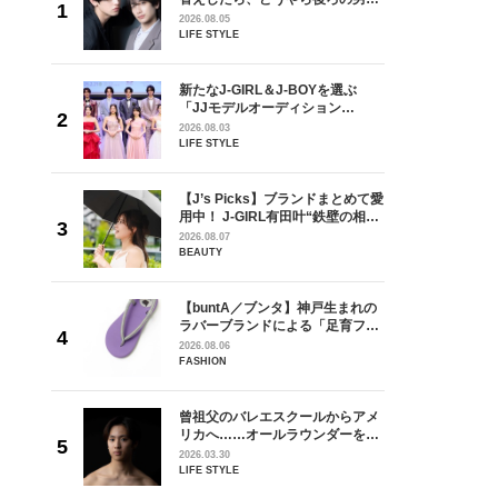
しい」放
どうやら俺のこと好きらしい」放
2026.08.05
自然と詠
送記念インタビュー♡ 「自然と詠
LIFE STYLE
です」
斗くんが可愛く見えたんです」
を選ぶ
新たなJ-GIRL＆J-BOYを選ぶ
ン
「JJモデルオーディション
選ブロッ
2027」が募集開始！ 予選ブロッ
2026.08.03
視した
クは候補生の“魅力”を重視した
LIFE STYLE
ます
「新システム」に変わります
からアメ
【J’s Picks】ブランドまとめて愛
ダーを目
用中！ J-GIRL有田叶“鉄壁の相
が好きす
棒”〈ビューティ＆ファッション
2026.08.07
ロ】
夏の必需品〉
BEAUTY
の日韓新
【buntA／ブンタ】神戸生まれの
！ デビ
ラバーブランドによる「足育フッ
面々を独
トウェア」。伊勢丹新宿店でPOP-
2026.08.06
魅力に迫
UP開催中！
FASHION
曾祖父のバレエスクールからアメ
身がアーテ
リカへ……オールラウンダーを目
となった
指すダンサーは踊ることが好きす
2026.03.30
インクレ
ぎる【王子様の推しドコロ】
LIFE STYLE
インタビ
vol.29 三宅啄未さん