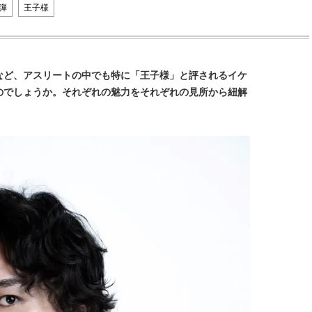
弾
王子様
など、アスリートの中でも特に「王子様」と評されるイケ
のでしょうか。それぞれの魅力をそれぞれの見所から紐解
BEAUTY
L
【J’s Picks】ブランドまとめて愛
【元之介＆小西詠斗】ド
用中！ J-GIRL有田叶“鉄壁の相
替えしたら、どうやら後