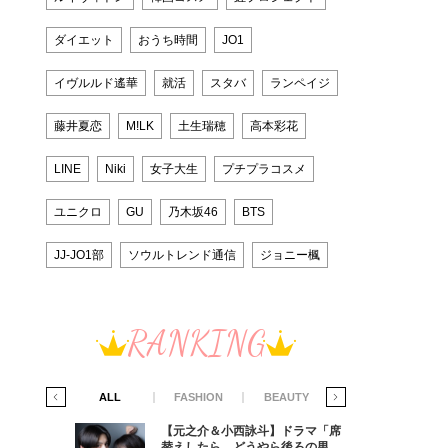
ダイエット
おうち時間
JO1
イヴルルド遙華
就活
スタバ
ランペイジ
藤井夏恋
M!LK
土生瑞穂
高本彩花
LINE
Niki
女子大生
プチプラコスメ
ユニクロ
GU
乃木坂46
BTS
JJ-JO1部
ソウルトレンド通信
ジョニー楓
RANKING
IFE STYLE
ALL
FASHION
BEAUTY
LIFE STYLE
ラマ「席
【元之介＆小西詠斗】ドラマ「席
ろの男が
替えしたら、どうやら後ろの男が