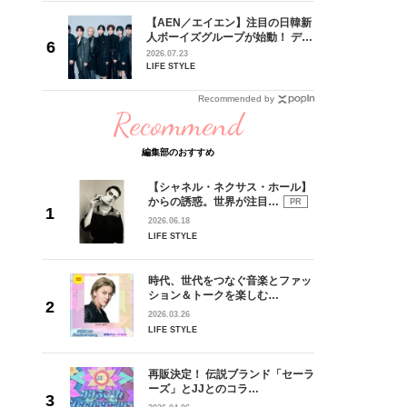
れてきた
【AEN／エイエン】注目の日韓新
じる瞬間
人ボーイズグループが始動！ デビ
l.28
ュー目前のフレッシュな面々を独
2026.07.23
占インタビュー。7人の魅力に迫
LIFE STYLE
ります♪
Recommended by
Recommend
編集部のおすすめ
【シャネル・ネクサス・ホール】
からの誘惑。世界が注目…
PR
2026.06.18
LIFE STYLE
時代、世代をつなぐ音楽とファッ
ション＆トークを楽しむ…
2026.03.26
LIFE STYLE
再販決定！ 伝説ブランド「セーラ
ーズ」とJJとのコラ…