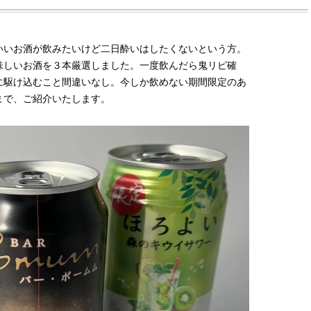
いいお酒が飲みたいけど二日酔いはしたくないという方。
味しいお酒を３本厳選しました。一度飲んだら鬼リピ確
に駆け込むこと間違いなし。今しか飲めない期間限定のあ
まで、ご紹介いたします。
BEAUTY
L
【J’s Picks】ブランドまとめて愛
【STARGLOW／スター
用中！ J-GIRL有田叶“鉄壁の相
「STARSと夏のパーテ