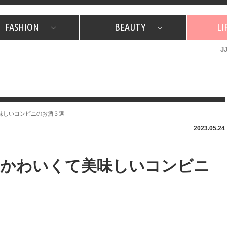
FASHION
BEAUTY
LI
J
美容担当のお気に入り
What's NEW？
占い
韓国
特集
What's NEW？
韓国
SNAP
ザ・ベスト5
特集
ザ・ベスト5
プレゼント
旅
JJグル
JJスタ
フォーチュンサイクル
ネイチャー
味しいコンビニのお酒３選
2023.05.24
♡かわいくて美味しいコンビニ