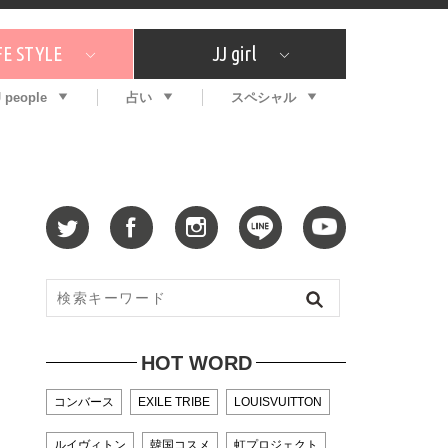
FE STYLE
JJ girl
J people
占い
スペシャル
メガイド
ッフの"それどこの"？
コスメ全部試してみた
エンタメ
プチプラ
What's NEW？
プレゼント
特集
おしゃラン！
プレゼント
恋愛
特集
コラム
インタビュー
サイン占い
毎週更新！ ジョニー楓の12星座占い
最新号
SNSキャンペーン
バックナンバー
HOT WORD
コンバース
EXILE TRIBE
LOUISVUITTON
ルイヴィトン
韓国コスメ
虹プロジェクト