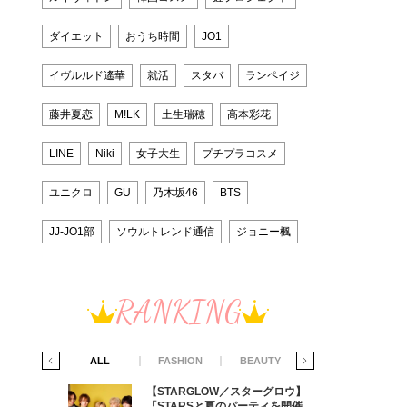
ダイエット
おうち時間
JO1
イヴルルド遙華
就活
スタバ
ランペイジ
藤井夏恋
M!LK
土生瑞穂
高本彩花
LINE
Niki
女子大生
プチプラコスメ
ユニクロ
GU
乃木坂46
BTS
JJ-JO1部
ソウルトレンド通信
ジョニー楓
RANKING
IFE STYLE
ALL
FASHION
BEAUTY
LIFE STYLE
グロウ】
【STARGLOW／スターグロウ】
ィを開催す
「STARSと夏のパーティを開催す