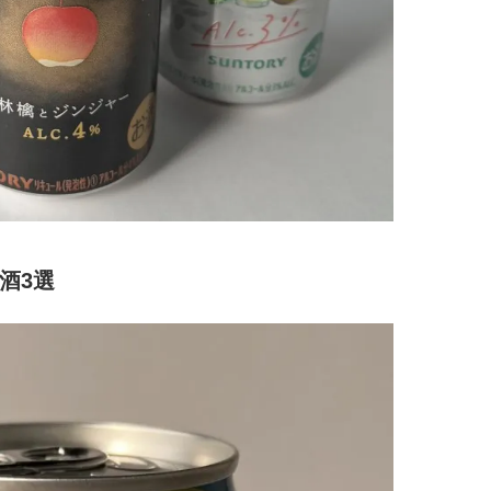
棒”〈ビューティ＆ファッション
るなら？」3rdシングル「Dr
2026.08.07
2026.08.09
夏の必需品〉
My Life」リリース記念
BEAUTY
LIFE STYLE
ー！
【JJ専属モデルの素顔】ビューテ
曾祖父のバレエスクール
ィ大好き！ 松川 星のお気に入り
リカへ……オールラウン
コスメをCHECK
指すダンサーは踊ること
2025.12.16
2026.03.30
ぎる【王子様の推しドコ
BEAUTY
LIFE STYLE
vol.29 三宅啄未さん
【注目アーティストRainy。っ
新たなJ-GIRL＆J-BOY
て？】忙しい日でも欠かせない、
「JJモデルオーディショ
朝と夜のケアでつくられる透明感
2027」が募集開始！ 予
2026.01.30
2026.08.03
クは候補生の“魅力”を重
BEAUTY
LIFE STYLE
「新システム」に変わり
酒3選
【J’s Picks】J-GIRL早坂萌香の
【STARGLOW／スター
徹底した日焼けケア！ でも、いち
2ndシングル「USOTSU
ばん大切なのは…〈ビューティ＆
記念インタビュー「最近
2026.07.24
2026.04.08
ファッション夏の必需品〉
ームは？…趣味探しが趣
BEAUTY
LIFE STYLE
す！」
【J’s Picks】J-BOY中田凌多
バレエを踊るために生ま
は“汗と暑さ”に悩める仕事終わり
韓国のスターが幸せを感
もスマートに〈ビューティ＆ファ
【王子様の推しドコロ】vo
2026.07.15
2026.02.27
ッション夏の必需品〉
チョン・ミンチョルさん
BEAUTY
LIFE STYLE