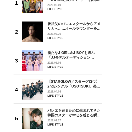
ivin’
るなら？」3rdシングル「Drivin’
2026.08.09
インタビュ
My Life」リリース記念インタビュ
LIFE STYLE
ー！
からアメ
曾祖父のバレエスクールからアメ
ダーを目
リカへ……オールラウンダーを目
が好きす
指すダンサーは踊ることが好きす
2026.03.30
ロ】
ぎる【王子様の推しドコロ】
LIFE STYLE
vol.29 三宅啄未さん
を選ぶ
新たなJ-GIRL＆J-BOYを選ぶ
ン
「JJモデルオーディション
選ブロッ
2027」が募集開始！ 予選ブロッ
2026.08.03
視した
クは候補生の“魅力”を重視した
LIFE STYLE
ます
「新システム」に変わります
グロウ】
【STARGLOW／スターグロウ】
KI」発売
2ndシングル「USOTSUKI」発売
のマイブ
記念インタビュー「最近のマイブ
2026.04.08
味で
ームは？…趣味探しが趣味で
LIFE STYLE
す！」
れてきた
バレエを踊るために生まれてきた
じる瞬間
韓国のスターが幸せを感じる瞬間
l.28
【王子様の推しドコロ】vol.28
2026.02.27
チョン・ミンチョルさん
LIFE STYLE