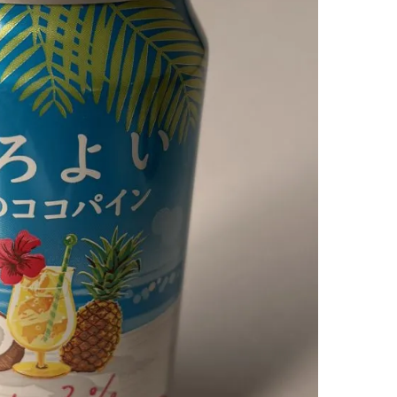
【J’s Picks】悲しい経験でたどり
【新世代J-POPグループ
着いた…J-BOY三上龍の手放せな
aoen（アオエン）】自
い“オールインワン”アイテム〈ビ
ィストを目指すきかっけ
2026.08.05
2025.10.20
ューティ＆ファッション夏の必需
先輩とは―― 新曲「青春
BEAUTY
LIFE STYLE
品〉
ディブル」リリース記念
ュー