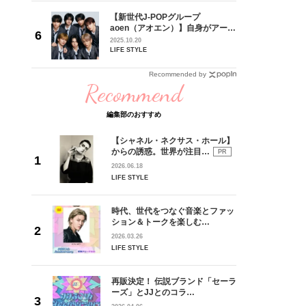
【新世代J-POPグループ
身がアーテ
aoen（アオエン）】自身がアーテ
となった
ィストを目指すきかっけとなった
2025.10.20
インクレ
先輩とは―― 新曲「青春インクレ
LIFE STYLE
インタビ
ディブル」リリース記念インタビ
ュー
Recommended by
Recommend
編集部のおすすめ
【シャネル・ネクサス・ホール】
からの誘惑。世界が注目…
PR
2026.06.18
LIFE STYLE
時代、世代をつなぐ音楽とファッ
ション＆トークを楽しむ…
2026.03.26
LIFE STYLE
再販決定！ 伝説ブランド「セーラ
ーズ」とJJとのコラ…