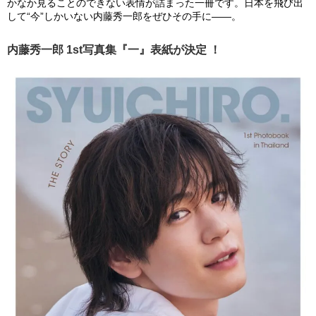
かなか見ることのできない表情が詰まった一冊です。日本を飛び出
して“今”しかいない内藤秀一郎をぜひその手に――。
内藤秀一郎 1st写真集『一』表紙が決定 ！