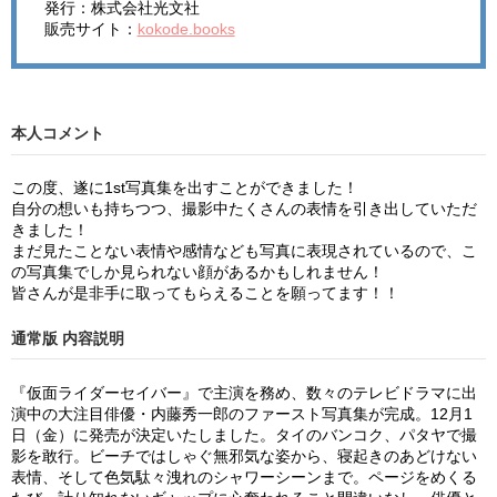
発行：株式会社光文社
販売サイト：
kokode.books
本人コメント
この度、遂に1st写真集を出すことができました！
自分の想いも持ちつつ、撮影中たくさんの表情を引き出していただ
きました！
まだ見たことない表情や感情なども写真に表現されているので、こ
の写真集でしか見られない顔があるかもしれません！
皆さんが是非手に取ってもらえることを願ってます！！
通常版 内容説明
『仮面ライダーセイバー』で主演を務め、数々のテレビドラマに出
演中の大注目俳優・内藤秀一郎のファースト写真集が完成。12月1
日（金）に発売が決定いたしました。タイのバンコク、パタヤで撮
影を敢行。ビーチではしゃぐ無邪気な姿から、寝起きのあどけない
表情、そして色気駄々洩れのシャワーシーンまで。ページをめくる