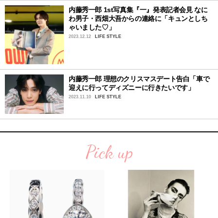
内藤秀一郎 1st写真集『一』発表記者会見 なに
わ男子・西畑大吾からの連絡に「キュンとしち
ゃいました♡」
2023.12.12
LIFE STYLE
内藤秀一郎 理想のクリスマスデート告白「車で
迎えに行ってディズニーに行きたいです」
2023.11.10
LIFE STYLE
Pick up