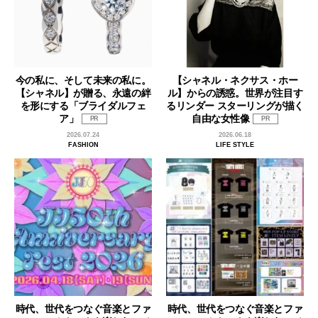
今の私に、そして未来の私に。
【シャネル・ネクサス・ホー
【シャネル】が贈る、永遠の絆
ル】からの誘惑。世界が注目す
を形にする「ブライダルフェ
るリンダー スターリングが描く
ア」
自由な女性像
PR
PR
2026.07.24
2026.06.18
FASHION
LIFE STYLE
時代、世代をつなぐ音楽とファ
時代、世代をつなぐ音楽とファ