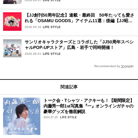
2026.08.07
LIFE STYLE
【JJ創刊50周年記念】連載・最終回 50年たっても愛さ
れる「OSAMU GOODS」アイテム11選：後編【JJ昭和
レトロ学園】
2026.05.16
LIFE STYLE
サンリオキャラクターズとコラボした「JJ50周年スペシ
ャルPOP-UPストア」広島・岩手で同時開催！
2026.08.01
LIFE STYLE
Recommended by
関連記事
トーク会・Tシャツ・アクキーも！【期間限定】
内藤秀一郎1st写真集『一』オンラインガチャの
豪華グッズを徹底解説
2024.07.29
LIFE STYLE