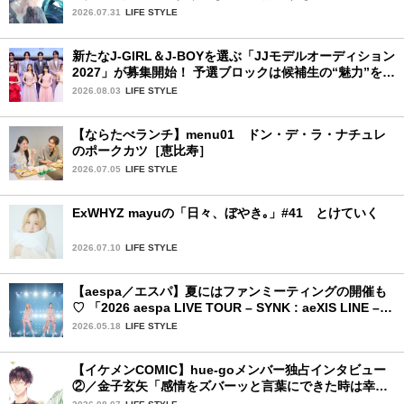
スド！」
2026.07.31
LIFE STYLE
新たなJ-GIRL＆J-BOYを選ぶ「JJモデルオーディション
2027」が募集開始！ 予選ブロックは候補生の“魅力”を重
視した「新システム」に変わります
2026.08.03
LIFE STYLE
【ならたべランチ】menu01 ドン・デ・ラ・ナチュレ
のポークカツ［恵比寿］
2026.07.05
LIFE STYLE
ExWHYZ mayuの「日々、ぼやき｡」#41 とけていく
2026.07.10
LIFE STYLE
【aespa／エスパ】夏にはファンミーティングの開催も
♡ 「2026 aespa LIVE TOUR – SYNK : aeXIS LINE – in
JAPAN [SPECIAL EDITION DOME TOUR] 」東京ドー
2026.05.18
LIFE STYLE
ム公演2日目を詳細レポート【後編】
【イケメンCOMIC】hue-goメンバー独占インタビュー
②／金子玄矢「感情をズバーッと言葉にできた時は幸
せ〜」