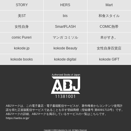
STORY
HERS
Mart
美ST
bis
和食スタイル
女性自身
SmartFLASH
COMIC熱帯
comic Pureri
マンガ コミソル
本がすき。
kokode.jp
kokode Beauty
女性自身百貨店
kokode books
kokode digital
kokode GIFT
ABJマークは、この電子書店・電子書籍配信サービスが、著作権者からコンテンツ使用許
諾を得た正規版配信サービスであることを示す登録商標（登録番号 第6091713号）です。
ABJマークの詳細、ABJマークを掲示しているサービスの一覧はこちらです。
https://aebs.or.jp/
Copyright © 2026 Kobunsha Co.,Ltd. All Rights Reserved.