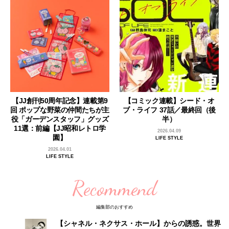
【JJ創刊50周年記念】連載第9
【コミック連載】シード・オ
回 ポップな野菜の仲間たちが主
ブ・ライフ 37話／最終回（後
役「ガーデンスタッフ」グッズ
半）
11選：前編【JJ昭和レトロ学
2026.04.09
園】
LIFE STYLE
2026.04.01
LIFE STYLE
Recommend
編集部のおすすめ
【シャネル・ネクサス・ホール】からの誘惑。世界