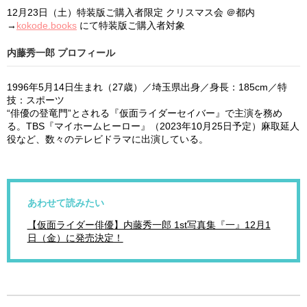
12月23日（土）特装版ご購入者限定 クリスマス会 ＠都内
→
kokode.books
にて特装版ご購入者対象
内藤秀一郎 プロフィール
1996年5月14日生まれ（27歳）／埼玉県出身／身長：185cm／特
技：スポーツ
“俳優の登竜門”とされる『仮面ライダーセイバー』で主演を務め
る。TBS『マイホームヒーロー』（2023年10月25日予定）麻取延人
役など、数々のテレビドラマに出演している。
あわせて読みたい
【仮面ライダー俳優】内藤秀一郎 1st写真集『一』12月1
日（金）に発売決定！