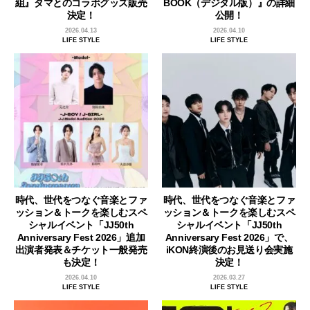
組』タマとのコラボグッズ販売
BOOK（デジタル版）』の詳細
決定！
公開！
2026.04.13
2026.04.10
LIFE STYLE
LIFE STYLE
時代、世代をつなぐ音楽とファ
時代、世代をつなぐ音楽とファ
ッション＆トークを楽しむスペ
ッション＆トークを楽しむスペ
シャルイベント「JJ50th
シャルイベント「JJ50th
Anniversary Fest 2026」追加
Anniversary Fest 2026」で、
出演者発表＆チケット一般発売
iKON終演後のお見送り会実施
も決定！
決定！
2026.04.10
2026.03.27
LIFE STYLE
LIFE STYLE