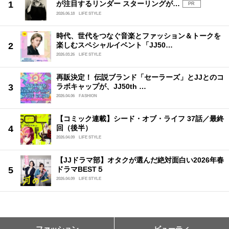
が注目するリンダー スターリングが…
PR
2026.06.18
LIFE STYLE
時代、世代をつなぐ音楽とファッション＆トークを
楽しむスペシャルイベント「JJ50…
2026.03.26
LIFE STYLE
再販決定！ 伝説ブランド「セーラーズ」とJJとのコ
ラボキャップが、JJ50th …
2026.04.06
FASHION
【コミック連載】シード・オブ・ライフ 37話／最終
回（後半）
2026.04.09
LIFE STYLE
【JJドラマ部】オタクが選んだ絶対面白い2026年春
ドラマBEST５
2026.04.09
LIFE STYLE