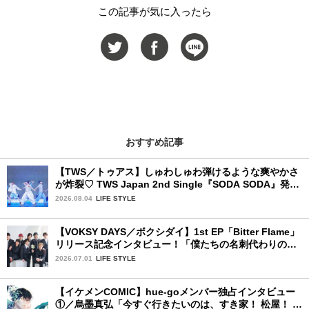
この記事が気に入ったら
おすすめ記事
【TWS／トゥアス】しゅわしゅわ弾けるような爽やかさ
が炸裂♡ TWS Japan 2nd Single『SODA SODA』発売
記念SPECIAL SHOWCASEを詳細レポ
2026.08.04
LIFE STYLE
【VOKSY DAYS／ボクシダイ】1st EP「Bitter Flame」
リリース記念インタビュー！「僕たちの名刺代わりのよ
うなアルバム」
2026.07.01
LIFE STYLE
【イケメンCOMIC】hue-goメンバー独占インタビュー
①／烏墨真弘「今すぐ行きたいのは、すき家！ 松屋！ ミ