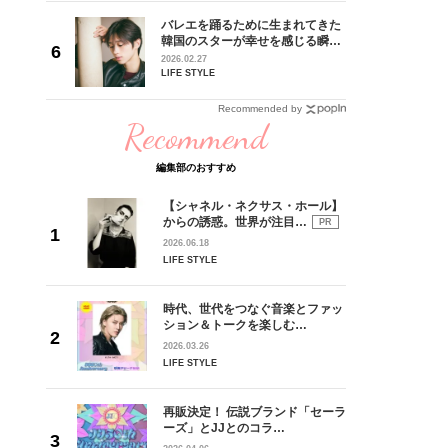
の日韓新
バレエを踊るために生まれてきた
！ デビ
韓国のスターが幸せを感じる瞬間
面々を独
【王子様の推しドコロ】vol.28
2026.02.27
魅力に迫
チョン・ミンチョルさん
LIFE STYLE
Recommended by
Recommend
編集部のおすすめ
【シャネル・ネクサス・ホール】
からの誘惑。世界が注目…
PR
2026.06.18
LIFE STYLE
時代、世代をつなぐ音楽とファッ
ション＆トークを楽しむ…
2026.03.26
LIFE STYLE
再販決定！ 伝説ブランド「セーラ
ーズ」とJJとのコラ…