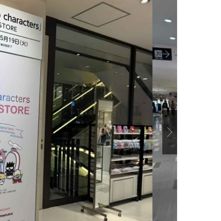
【J’s Picks】J-GIRL早坂萌香の
【AEN／エイエン】注目
徹底した日焼けケア！ でも、いち
人ボーイズグループが始動
ばん大切なのは…〈ビューティ＆
ュー目前のフレッシュな
2026.07.24
2026.07.23
ファッション夏の必需品〉
占インタビュー。7人の
BEAUTY
LIFE STYLE
ります♪
Next