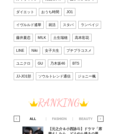
ダイエット
おうち時間
JO1
イヴルルド遙華
就活
スタバ
ランペイジ
藤井夏恋
M!LK
土生瑞穂
高本彩花
LINE
Niki
女子大生
プチプラコスメ
ユニクロ
GU
乃木坂46
BTS
JJ-JO1部
ソウルトレンド通信
ジョニー楓
RANKING
IFE STYLE
ALL
FASHION
BEAUTY
LIFE STYLE
ラマ「席
【元之介＆小西詠斗】ドラマ「席
ろの男が
替えしたら、どうやら後ろの男が