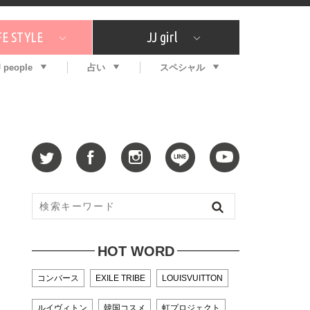
FE STYLE
JJ girl
J people
占い
スペシャル
メガイド
ッフの"それどこの"？
コスメ全部試してみた
エンタメ
プチプラ
What's NEW？
プレゼント
特集
おしゃラン！
プレゼント
恋愛
特集
コラム
インタビュー
サイン占い
毎週更新！ ジョニー楓の12星座占い
最新号
SNSキャンペーン
バックナンバー
HOT WORD
コンバース
EXILE TRIBE
LOUISVUITTON
ルイヴィトン
韓国コスメ
虹プロジェクト