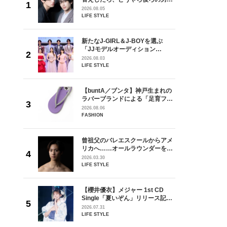
しい」放
どうやら俺のこと好きらしい」放
2026.08.05
自然と詠
送記念インタビュー♡ 「自然と詠
LIFE STYLE
です」
斗くんが可愛く見えたんです」
を選ぶ
新たなJ-GIRL＆J-BOYを選ぶ
ン
「JJモデルオーディション
選ブロッ
2027」が募集開始！ 予選ブロッ
2026.08.03
視した
クは候補生の“魅力”を重視した
LIFE STYLE
ます
「新システム」に変わります
からアメ
【buntA／ブンタ】神戸生まれの
ダーを目
ラバーブランドによる「足育フッ
が好きす
トウェア」。伊勢丹新宿店でPOP-
2026.08.06
ロ】
UP開催中！
FASHION
 CD
曾祖父のバレエスクールからアメ
リース記念
リカへ……オールラウンダーを目
した“最
指すダンサーは踊ることが好きす
2026.03.30
ぎる【王子様の推しドコロ】
LIFE STYLE
vol.29 三宅啄未さん
れてきた
【櫻井優衣】メジャー 1st CD
じる瞬間
Single「夏いぞん」リリース記念
l.28
イベント♡ ファンと過ごした“最
2026.07.31
高の夏時間”
LIFE STYLE