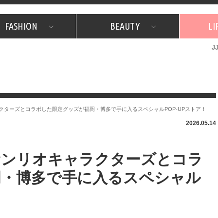
FASHION
BEAUTY
LI
J
美容担当のお気に入り
What's NEW？
占い
韓国
特集
What's NEW？
韓国
SNAP
ザ・ベスト5
特集
ザ・ベスト5
プレゼント
旅
JJグル
JJスタ
フォーチュンサイクル
ネイチャー
ラクターズとコラボした限定グッズが福岡・博多で手に入るスペシャルPOP-UPストア！
2026.05.14
】サンリオキャラクターズとコラ
岡・博多で手に入るスペシャル