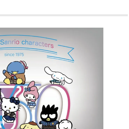
BEAUTY
L
【JJ専属モデルの素顔】ビューテ
【元之介＆小西詠斗】ド
ィ大好き！ 松川 星のお気に入り
替えしたら、どうやら後