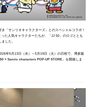
コスメをCHECK
どうやら俺のこと好きら
2025.12.16
2026.08.05
送記念インタビュー♡ 「
BEAUTY
LIFE STYLE
斗くんが可愛く見えたん
【J’s Picks】悲しい経験でたどり
新たなJ-GIRL＆J-BOY
着いた…J-BOY三上龍の手放せな
「JJモデルオーディショ
い“オールインワン”アイテム〈ビ
2027」が募集開始！ 予
2026.08.05
2026.08.03
大好き「サンリオキャラクターズ」とのスペシャルコラボ！
ューティ＆ファッション夏の必需
クは候補生の“魅力”を重
BEAUTY
LIFE STYLE
品〉
「新システム」に変わり
った人気キャラクターたちが、「JJ 50」のロゴととも
しました。
【注目アーティストRainy。っ
曾祖父のバレエスクール
て？】自称“コスメオタク見習
リカへ……オールラウン
い”のポーチの中身、拝見しま
指すダンサーは踊ること
2026.01.30
2026.03.30
2026年5月13日（水）～5月19日（火）の日程で、博多阪
す！
ぎる【王子様の推しドコ
BEAUTY
LIFE STYLE
vol.29 三宅啄未さん
 50 × Sanrio characters POP-UP STORE
」を開催しま
【体験レポ】 ニュウマン高輪！
【櫻井優衣】メジャー 1st
uka新店舗「uka store / Care &
Single「夏いぞん」リ
Share」でネイルケア体験！JJア
イベント♡ ファンと過ご
2025.09.25
2026.07.31
フタヌーンティー来場者限定チケ
高の夏時間”
BEAUTY
LIFE STYLE
ットも
【J’s Picks】J-BOY中田凌多
バレエを踊るために生ま
は“汗と暑さ”に悩める仕事終わり
韓国のスターが幸せを感
もスマートに〈ビューティ＆ファ
【王子様の推しドコロ】vo
2026.07.15
2026.02.27
ッション夏の必需品〉
チョン・ミンチョルさん
BEAUTY
LIFE STYLE