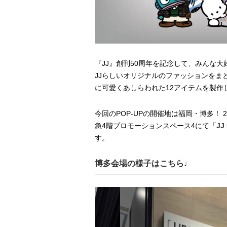
『JJ』創刊50周年を記念して、みんな
JJらしいオリジナルのファッションをまと
に可愛くあしらわれた12アイテムを製作
今回のPOP-UPの開催地は福岡・博多！ 
急4階プロモーションスペース4にて「
JJ
す。
博多会場の様子はこちら♩