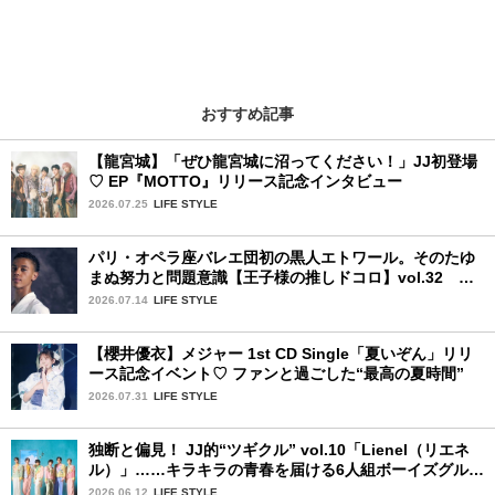
おすすめ記事
【龍宮城】「ぜひ龍宮城に沼ってください！」JJ初登場
♡ EP『MOTTO』リリース記念インタビュー
2026.07.25
LIFE STYLE
パリ・オペラ座バレエ団初の黒人エトワール。そのたゆ
まぬ努力と問題意識【王子様の推しドコロ】vol.32 ギ
ヨーム・ディオップさん
2026.07.14
LIFE STYLE
【櫻井優衣】メジャー 1st CD Single「夏いぞん」リリ
ース記念イベント♡ ファンと過ごした“最高の夏時間”
2026.07.31
LIFE STYLE
独断と偏見！ JJ的“ツギクル” vol.10「Lienel（リエネ
ル）」……キラキラの青春を届ける6人組ボーイズグルー
プ
2026.06.12
LIFE STYLE