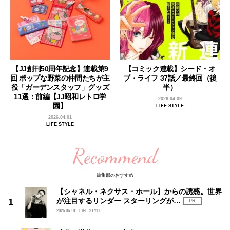
【JJ創刊50周年記念】連載第9
【コミック連載】シード・オ
回 ポップな野菜の仲間たちが主
ブ・ライフ 37話／最終回（後
役「ガーデンスタッフ」グッズ
半）
11選：前編【JJ昭和レトロ学
2026.04.09
園】
LIFE STYLE
2026.04.01
LIFE STYLE
Recommend
編集部のおすすめ
【シャネル・ネクサス・ホール】からの誘惑。世界
が注目するリンダー スターリングが…
PR
2026.06.18
LIFE STYLE