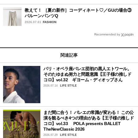
教えて！ ［夏の新作］コーディネート♡／GUの場合③
バルーンパンツQ
2026.07.01
FASHION
Recommended by
関連記事
パリ・オペラ座バレエ団初の黒人エトワール。
そのたゆまぬ努力と問題意識【王子様の推しド
コロ】vol.32 ギヨーム・ディオップさん
2026.07.14
LIFE STYLE
まだ間に合う！ バレエの常識が変わる！ この公
演を観るべき4つの理由がある【王子様の推しド
コロ】vol.33 POLA presents BALLET
TheNewClassic 2026
2026.07.29
LIFE STYLE