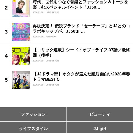
時代、世代をつなぐ音楽とファッション＆トークを
楽しむスペシャルイベント「JJ50…
2026.03.26
LIFE STYLE
再販決定！ 伝説ブランド「セーラーズ」とJJとのコ
ラボキャップが、JJ50th …
2026.04.06
FASHION
【コミック連載】シード・オブ・ライフ 37話／最終
回（後半）
2026.04.09
LIFE STYLE
【JJドラマ部】オタクが選んだ絶対面白い2026年春
ドラマBEST５
2026.04.09
LIFE STYLE
ファッション
ビューティ
ライフスタイル
JJ girl