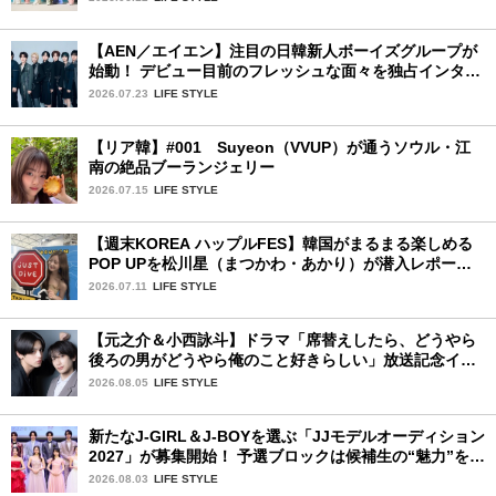
【AEN／エイエン】注目の日韓新人ボーイズグループが
始動！ デビュー目前のフレッシュな面々を独占インタビ
ュー。7人の魅力に迫ります♪
2026.07.23
LIFE STYLE
【リア韓】#001 Suyeon（VVUP）が通うソウル・江
南の絶品ブーランジェリー
2026.07.15
LIFE STYLE
【週末KOREA ハップルFES】韓国がまるまる楽しめる
POP UPを松川星（まつかわ・あかり）が潜入レポート
♡
2026.07.11
LIFE STYLE
【元之介＆小西詠斗】ドラマ「席替えしたら、どうやら
後ろの男がどうやら俺のこと好きらしい」放送記念イン
タビュー♡ 「自然と詠斗くんが可愛く見えたんです」
2026.08.05
LIFE STYLE
新たなJ-GIRL＆J-BOYを選ぶ「JJモデルオーディション
2027」が募集開始！ 予選ブロックは候補生の“魅力”を重
視した「新システム」に変わります
2026.08.03
LIFE STYLE