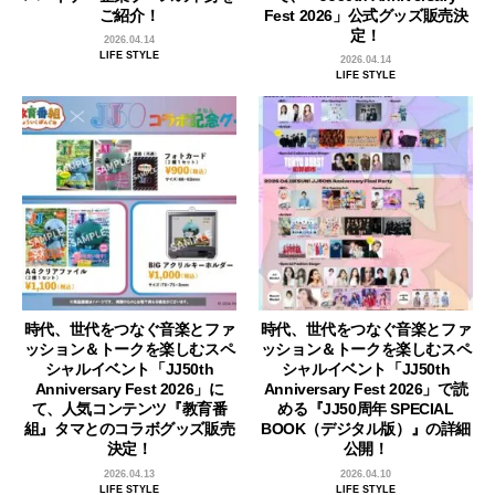
ご紹介！
Fest 2026」公式グッズ販売決
定！
2026.04.14
LIFE STYLE
2026.04.14
LIFE STYLE
時代、世代をつなぐ音楽とファ
時代、世代をつなぐ音楽とファ
ッション＆トークを楽しむスペ
ッション＆トークを楽しむスペ
シャルイベント「JJ50th
シャルイベント「JJ50th
Anniversary Fest 2026」に
Anniversary Fest 2026」で読
て、人気コンテンツ『教育番
める『JJ50周年 SPECIAL
組』タマとのコラボグッズ販売
BOOK（デジタル版）』の詳細
決定！
公開！
2026.04.13
2026.04.10
LIFE STYLE
LIFE STYLE