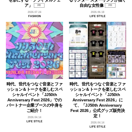
ア」
自由な女性像
PR
PR
2026.07.24
2026.06.18
FASHION
LIFE STYLE
時代、世代をつなぐ音楽とファ
時代、世代をつなぐ音楽とファ
ッション＆トークを楽しむスペ
ッション＆トークを楽しむスペ
シャルイベント「JJ50th
シャルイベント「JJ50th
Anniversary Fest 2026」での
Anniversary Fest 2026」に
パートナー企業ブースの中身を
て、「JJ50th Anniversary
ご紹介！
Fest 2026」公式グッズ販売決
定！
2026.04.14
LIFE STYLE
2026.04.14
LIFE STYLE