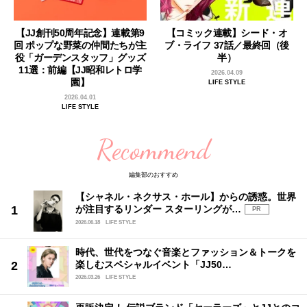
【JJ創刊50周年記念】連載第9
【コミック連載】シード・オ
回 ポップな野菜の仲間たちが主
ブ・ライフ 37話／最終回（後
役「ガーデンスタッフ」グッズ
半）
11選：前編【JJ昭和レトロ学
2026.04.09
園】
LIFE STYLE
2026.04.01
LIFE STYLE
Recommend
編集部のおすすめ
【シャネル・ネクサス・ホール】からの誘惑。世界
が注目するリンダー スターリングが…
PR
2026.06.18
LIFE STYLE
時代、世代をつなぐ音楽とファッション＆トークを
楽しむスペシャルイベント「JJ50…
2026.03.26
LIFE STYLE