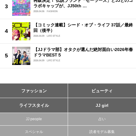
再販決定！ 伝説ブランド「セーラーズ」とJJとのコ
ラボキャップが、JJ50th …
2026.04.06
FASHION
【コミック連載】シード・オブ・ライフ 37話／最終
回（後半）
2026.04.09
LIFE STYLE
【JJドラマ部】オタクが選んだ絶対面白い2026年春
ドラマBEST５
2026.04.09
LIFE STYLE
ファッション
ビューティ
ライフスタイル
JJ girl
JJ people
占い
スペシャル
読者モデル募集