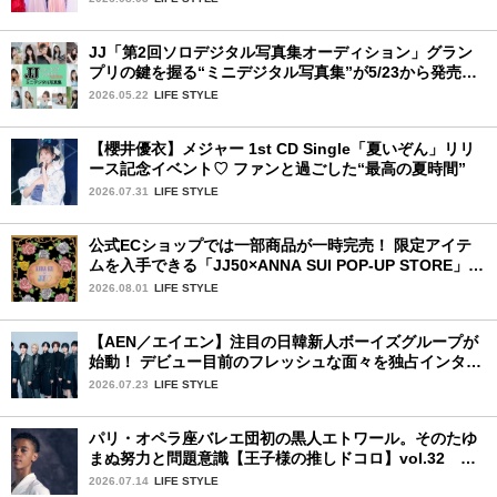
JJ「第2回ソロデジタル写真集オーディション」グラン
プリの鍵を握る“ミニデジタル写真集”が5/23から発売！
ファイナリストの個性あふれる18冊
2026.05.22
LIFE STYLE
【櫻井優衣】メジャー 1st CD Single「夏いぞん」リリ
ース記念イベント♡ ファンと過ごした“最高の夏時間”
2026.07.31
LIFE STYLE
公式ECショップでは一部商品が一時完売！ 限定アイテ
ムを入手できる「JJ50×ANNA SUI POP-UP STORE」が
広島で開催決定
2026.08.01
LIFE STYLE
【AEN／エイエン】注目の日韓新人ボーイズグループが
始動！ デビュー目前のフレッシュな面々を独占インタビ
ュー。7人の魅力に迫ります♪
2026.07.23
LIFE STYLE
パリ・オペラ座バレエ団初の黒人エトワール。そのたゆ
まぬ努力と問題意識【王子様の推しドコロ】vol.32 ギ
ヨーム・ディオップさん
2026.07.14
LIFE STYLE