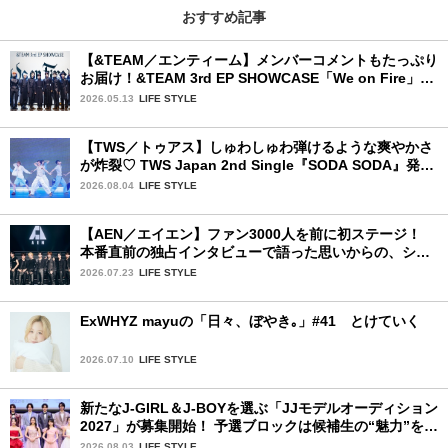
おすすめ記事
【&TEAM／エンティーム】メンバーコメントもたっぷり
お届け！&TEAM 3rd EP SHOWCASE「We on Fire」を
詳細レポート【前編】
2026.05.13
LIFE STYLE
【TWS／トゥアス】しゅわしゅわ弾けるような爽やかさ
が炸裂♡ TWS Japan 2nd Single『SODA SODA』発売
記念SPECIAL SHOWCASEを詳細レポ
2026.08.04
LIFE STYLE
【AEN／エイエン】ファン3000人を前に初ステージ！
本番直前の独占インタビューで語った思いからの、ショ
ーケース完全レポート！
2026.07.23
LIFE STYLE
ExWHYZ mayuの「日々、ぼやき｡」#41 とけていく
2026.07.10
LIFE STYLE
新たなJ-GIRL＆J-BOYを選ぶ「JJモデルオーディション
2027」が募集開始！ 予選ブロックは候補生の“魅力”を重
視した「新システム」に変わります
2026.08.03
LIFE STYLE