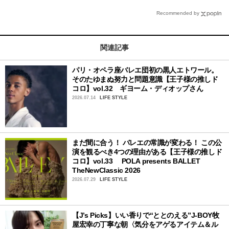
Recommended by
関連記事
パリ・オペラ座バレエ団初の黒人エトワール。
そのたゆまぬ努力と問題意識【王子様の推しド
コロ】vol.32 ギヨーム・ディオップさん
2026.07.14
LIFE STYLE
まだ間に合う！ バレエの常識が変わる！ この公
演を観るべき4つの理由がある【王子様の推しド
コロ】vol.33 POLA presents BALLET
TheNewClassic 2026
2026.07.29
LIFE STYLE
【J’s Picks】いい香りで“ととのえる”J-BOY牧
屋宏幸の丁寧な朝〈気分をアゲるアイテム＆ル