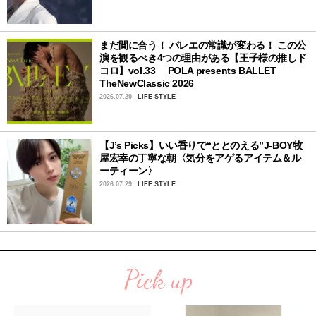
まだ間に合う！ バレエの常識が変わる！ この公
演を観るべき4つの理由がある【王子様の推しド
コロ】vol.33 POLA presents BALLET
TheNewClassic 2026
2026.07.29
LIFE STYLE
【J’s Picks】いい香りで“ととのえる”J-BOY牧
屋宏幸の丁寧な朝〈気分をアゲるアイテム＆ル
ーティーン〉
2026.07.29
LIFE STYLE
Pick up