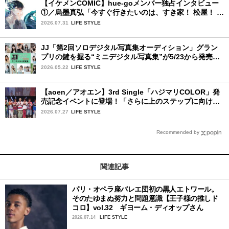
【イケメンCOMIC】hue-goメンバー独占インタビュー
①／烏墨真弘「今すぐ行きたいのは、すき家！ 松屋！ ミ
スド！」
2026.07.31
LIFE STYLE
JJ「第2回ソロデジタル写真集オーディション」グラン
プリの鍵を握る“ミニデジタル写真集”が5/23から発売！
ファイナリストの個性あふれる18冊
2026.05.22
LIFE STYLE
【aoen／アオエン】3rd Single「ハジマリCOLOR」発
売記念イベントに登場！「さらに上のステップに向けた
新たなハジマリになるように」と爽やかな笑顔で意気込
2026.07.27
LIFE STYLE
みを！
Recommended by
関連記事
パリ・オペラ座バレエ団初の黒人エトワール。
そのたゆまぬ努力と問題意識【王子様の推しド
コロ】vol.32 ギヨーム・ディオップさん
2026.07.14
LIFE STYLE