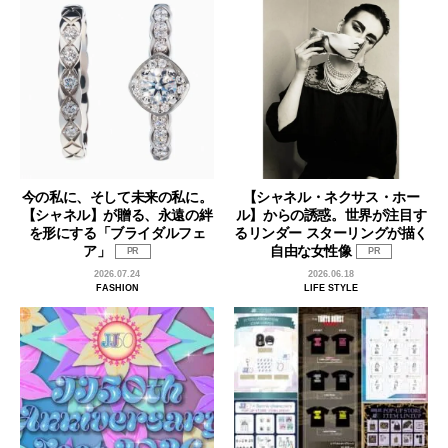
今の私に、そして未来の私に。
【シャネル・ネクサス・ホー
【シャネル】が贈る、永遠の絆
ル】からの誘惑。世界が注目す
を形にする「ブライダルフェ
るリンダー スターリングが描く
ア」
自由な女性像
PR
PR
2026.07.24
2026.06.18
FASHION
LIFE STYLE