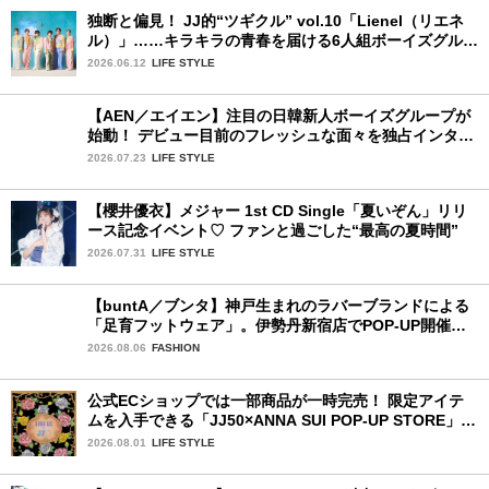
独断と偏見！ JJ的“ツギクル” vol.10「Lienel（リエネ
ル）」……キラキラの青春を届ける6人組ボーイズグルー
プ
2026.06.12
LIFE STYLE
【AEN／エイエン】注目の日韓新人ボーイズグループが
始動！ デビュー目前のフレッシュな面々を独占インタビ
ュー。7人の魅力に迫ります♪
2026.07.23
LIFE STYLE
【櫻井優衣】メジャー 1st CD Single「夏いぞん」リリ
ース記念イベント♡ ファンと過ごした“最高の夏時間”
2026.07.31
LIFE STYLE
【buntA／ブンタ】神戸生まれのラバーブランドによる
「足育フットウェア」。伊勢丹新宿店でPOP-UP開催
中！
2026.08.06
FASHION
公式ECショップでは一部商品が一時完売！ 限定アイテ
ムを入手できる「JJ50×ANNA SUI POP-UP STORE」が
広島で開催決定
2026.08.01
LIFE STYLE