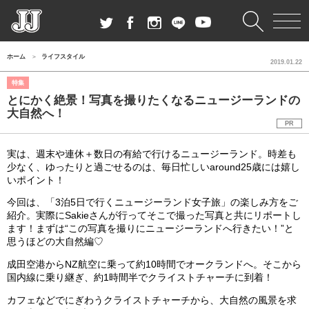
ホーム
ライフスタイル
2019.01.22
特集
とにかく絶景！写真を撮りたくなるニュージーランドの
大自然へ！
PR
実は、週末や連休＋数日の有給で行けるニュージーランド。時差も
少なく、ゆったりと過ごせるのは、毎日忙しいaround25歳には嬉し
いポイント！
今回は、「3泊5日で行くニュージーランド女子旅」の楽しみ方をご
紹介。実際にSakieさんが行ってそこで撮った写真と共にリポートし
ます！まずは“この写真を撮りにニュージーランドへ行きたい！”と
思うほどの大自然編♡
成田空港からNZ航空に乗って約10時間でオークランドへ。そこから
国内線に乗り継ぎ、約1時間半でクライストチャーチに到着！
カフェなどでにぎわうクライストチャーチから、大自然の風景を求