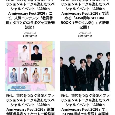
ッション＆トークを楽しむスペ
ッション＆トークを楽しむスペ
シャルイベント「JJ50th
シャルイベント「JJ50th
Anniversary Fest 2026」に
Anniversary Fest 2026」で読
て、人気コンテンツ『教育番
める『JJ50周年 SPECIAL
組』タマとのコラボグッズ販売
BOOK（デジタル版）』の詳細
決定！
公開！
2026.04.13
2026.04.10
LIFE STYLE
LIFE STYLE
時代、世代をつなぐ音楽とファ
時代、世代をつなぐ音楽とファ
ッション＆トークを楽しむスペ
ッション＆トークを楽しむスペ
シャルイベント「JJ50th
シャルイベント「JJ50th
Anniversary Fest 2026」追加
Anniversary Fest 2026」で、
出演者発表＆チケット一般発売
iKON終演後のお見送り会実施