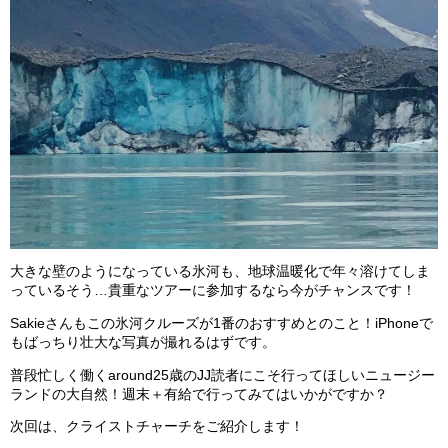
大きな壁のようになっている氷河も、地球温暖化で年々溶けてしま
っているそう…貴重なツアーに参加するなら今がチャンスです！
Sakieさんもこの氷河クルーズが1番のおすすめとのこと！iPhoneで
もばっちり壮大な写真が撮れるはずです。
普段忙しく働くaround25歳のJJ読者にこそ行ってほしいニュージー
ランドの大自然！週末＋有給で行ってみてはいかがですか？
次回は、クライストチャーチをご紹介します！