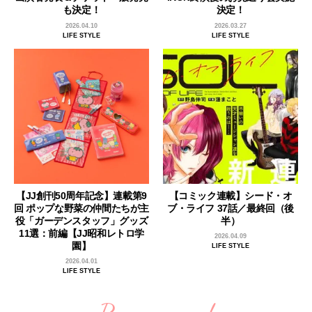
も決定！
決定！
2026.04.10
2026.03.27
LIFE STYLE
LIFE STYLE
【JJ創刊50周年記念】連載第9
【コミック連載】シード・オ
回 ポップな野菜の仲間たちが主
ブ・ライフ 37話／最終回（後
役「ガーデンスタッフ」グッズ
半）
11選：前編【JJ昭和レトロ学
2026.04.09
園】
LIFE STYLE
2026.04.01
LIFE STYLE