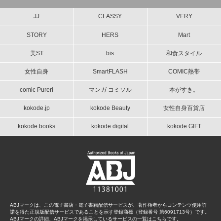
JJ
CLASSY.
VERY
STORY
HERS
Mart
美ST
bis
和食スタイル
女性自身
SmartFLASH
COMIC熱帯
comic Pureri
マンガ コミソル
本がすき。
kokode.jp
kokode Beauty
女性自身百貨店
kokode books
kokode digital
kokode GIFT
ABJマークは、この電子書店・電子書籍配信サービスが、著作権者からコンテンツ使用許
諾を得た正規版配信サービスであることを示す登録商標（登録番号 第6091713号）です。
ABJマークの詳細、ABJマークを掲示しているサービスの一覧はこちらです。