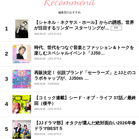
Recommend
編集部のおすすめ
【シャネル・ネクサス・ホール】からの誘惑。世界
が注目するリンダー スターリングが…
PR
2026.06.18
LIFE STYLE
時代、世代をつなぐ音楽とファッション＆トークを
楽しむスペシャルイベント「JJ50…
2026.03.26
LIFE STYLE
再販決定！ 伝説ブランド「セーラーズ」とJJとのコ
ラボキャップが、JJ50th …
2026.04.06
FASHION
【コミック連載】シード・オブ・ライフ 37話／最終
回（後半）
2026.04.09
LIFE STYLE
【JJドラマ部】オタクが選んだ絶対面白い2026年春
ドラマBEST５
2026.04.09
LIFE STYLE