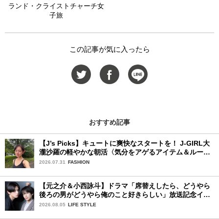
ランド・クライストチャーチ女
子旅
この記事が気に入ったら
おすすめ記事
【J’s Picks】キュートに爽快なスタートを！ J-GIRL大
瀧沙羅の軽やかな朝活〈気分をアゲるアイテム＆ルーテ
ィーン〉
2026.07.31
FASHION
【元之介＆小西詠斗】ドラマ「席替えしたら、どうやら
後ろの男がどうやら俺のこと好きらしい」放送記念イン
タビュー♡ 「自然と詠斗くんが可愛く見えたんです」
2026.08.05
LIFE STYLE