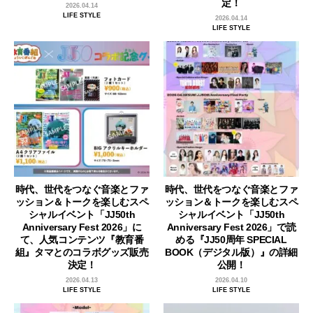
定！
2026.04.14
LIFE STYLE
2026.04.14
LIFE STYLE
時代、世代をつなぐ音楽とファ
時代、世代をつなぐ音楽とファ
ッション＆トークを楽しむスペ
ッション＆トークを楽しむスペ
シャルイベント「JJ50th
シャルイベント「JJ50th
Anniversary Fest 2026」に
Anniversary Fest 2026」で読
て、人気コンテンツ『教育番
める『JJ50周年 SPECIAL
組』タマとのコラボグッズ販売
BOOK（デジタル版）』の詳細
決定！
公開！
2026.04.13
2026.04.10
LIFE STYLE
LIFE STYLE