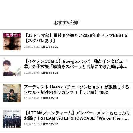
おすすめ記事
【JJドラマ部】最後まで観たい2026年春ドラマBEST５
【ネタバレあり】
2026.05.21
LIFE STYLE
【イケメンCOMIC】hue-goメンバー独占インタビュー
②／金子玄矢「感情をズバーッと言葉にできた時は幸
せ〜」
2026.08.07
LIFE STYLE
アーティスト Hyeok（チェ・ソンヒョク）が激推しする
ソウル・新沙のタッカンマリ【リア韓】#002
2026.08.01
LIFE STYLE
【&TEAM／エンティーム】メンバーコメントもたっぷり
お届け！&TEAM 3rd EP SHOWCASE「We on Fire」を
詳細レポート【前編】
2026.05.13
LIFE STYLE