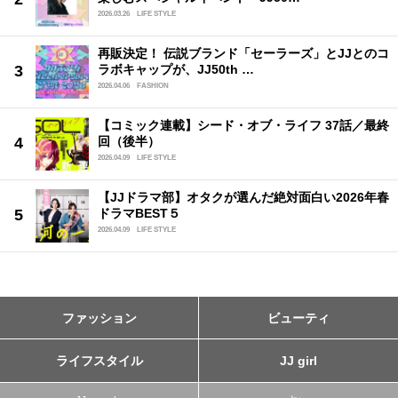
2026.03.26
LIFE STYLE
再販決定！ 伝説ブランド「セーラーズ」とJJとのコ
ラボキャップが、JJ50th …
2026.04.06
FASHION
【コミック連載】シード・オブ・ライフ 37話／最終
回（後半）
2026.04.09
LIFE STYLE
【JJドラマ部】オタクが選んだ絶対面白い2026年春
ドラマBEST５
2026.04.09
LIFE STYLE
ファッション
ビューティ
ライフスタイル
JJ girl