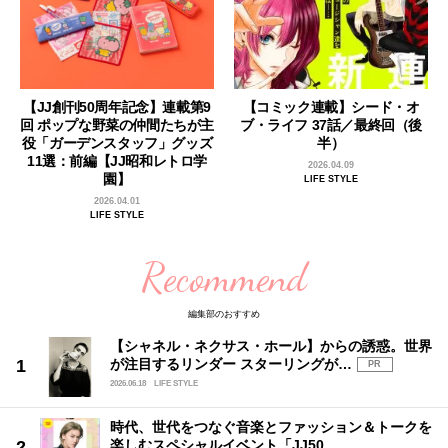
【JJ創刊50周年記念】連載第9
【コミック連載】シード・オ
回 ポップな野菜の仲間たちが主
ブ・ライフ 37話／最終回（後
役「ガーデンスタッフ」グッズ
半）
11選：前編【JJ昭和レトロ学
2026.04.09
園】
LIFE STYLE
2026.04.01
LIFE STYLE
Recommend
編集部のおすすめ
【シャネル・ネクサス・ホール】からの誘惑。世界
が注目するリンダー スターリングが…
PR
2026.06.18
LIFE STYLE
時代、世代をつなぐ音楽とファッション＆トークを
楽しむスペシャルイベント「JJ50…