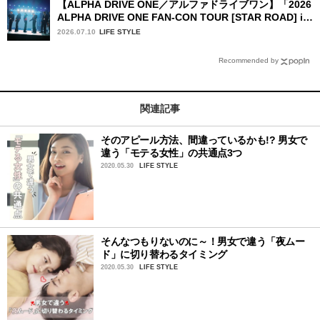
【ALPHA DRIVE ONE／アルファドライブワン】「2026
ALPHA DRIVE ONE FAN-CON TOUR [STAR ROAD] in
YOKOHAMA」1日目詳細レポ【前編】
2026.07.10
LIFE STYLE
Recommended by
関連記事
そのアピール方法、間違っているかも!? 男女で
違う「モテる女性」の共通点3つ
2020.05.30
LIFE STYLE
そんなつもりないのに～！男女で違う「夜ムー
ド」に切り替わるタイミング
2020.05.30
LIFE STYLE