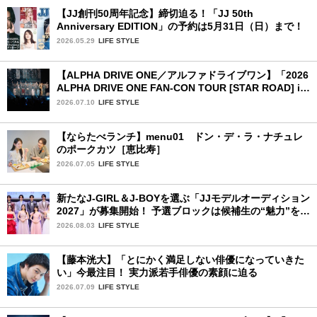
【JJ創刊50周年記念】締切迫る！「JJ 50th
Anniversary EDITION」の予約は5月31日（日）まで！
2026.05.29
LIFE STYLE
【ALPHA DRIVE ONE／アルファドライブワン】「2026
ALPHA DRIVE ONE FAN-CON TOUR [STAR ROAD] in
YOKOHAMA」1日目詳細レポ【後編】
2026.07.10
LIFE STYLE
【ならたべランチ】menu01 ドン・デ・ラ・ナチュレ
のポークカツ［恵比寿］
2026.07.05
LIFE STYLE
新たなJ-GIRL＆J-BOYを選ぶ「JJモデルオーディション
2027」が募集開始！ 予選ブロックは候補生の“魅力”を重
視した「新システム」に変わります
2026.08.03
LIFE STYLE
【藤本洸大】「とにかく満足しない俳優になっていきた
い」今最注目！ 実力派若手俳優の素顔に迫る
2026.07.09
LIFE STYLE