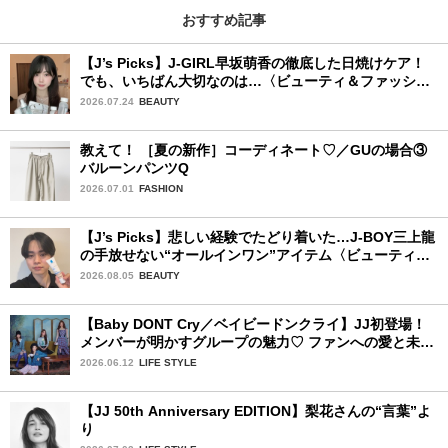
おすすめ記事
【J’s Picks】J-GIRL早坂萌香の徹底した日焼けケア！
でも、いちばん大切なのは…〈ビューティ＆ファッショ
ン夏の必需品〉
2026.07.24
BEAUTY
教えて！ ［夏の新作］コーディネート♡／GUの場合③
バルーンパンツQ
2026.07.01
FASHION
【J’s Picks】悲しい経験でたどり着いた…J-BOY三上龍
の手放せない“オールインワン”アイテム〈ビューティ＆
ファッション夏の必需品〉
2026.08.05
BEAUTY
【Baby DONT Cry／ベイビードンクライ】JJ初登場！
メンバーが明かすグループの魅力♡ ファンへの愛と未来
の夢
2026.06.12
LIFE STYLE
【JJ 50th Anniversary EDITION】梨花さんの“言葉”よ
り