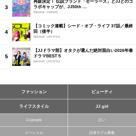
再販決定！ 伝説ブランド「セーラーズ」とJJとのコ
ラボキャップが、JJ50th …
2026.04.06
FASHION
【コミック連載】シード・オブ・ライフ 37話／最終
回（後半）
2026.04.09
LIFE STYLE
【JJドラマ部】オタクが選んだ絶対面白い2026年春
ドラマBEST５
2026.04.09
LIFE STYLE
ファッション
ビューティ
ライフスタイル
JJ girl
JJ people
占い
スペシャル
読者モデル募集