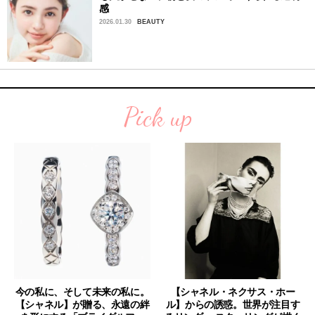
感
2026.01.30
BEAUTY
Pick up
今の私に、そして未来の私に。
【シャネル・ネクサス・ホー
【シャネル】が贈る、永遠の絆
ル】からの誘惑。世界が注目す