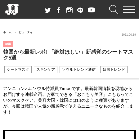
ホーム
ビューティ
2021.06.19
韓国
韓国から最新レポ! 「絶対ほしい」新感覚のシートマス
ク5選
シートマスク
スキンケア
ソウルトレンド通信
韓国トレンド
アンニョン♪ JJソウル特派員のmoeです。最新韓国情報を現地から
お届けする連載企画
。
お家でできる「おこもり美容」にももってこ
いのマスクケア。
美容大国・韓国には山のように種類があります
が、今回は韓国で人気の新感覚で使えるユニークなものを紹介しま
す！