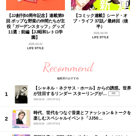
【JJ創刊50周年記念】連載第9
【コミック連載】シード・オ
回 ポップな野菜の仲間たちが主
ブ・ライフ 37話／最終回（後
役「ガーデンスタッフ」グッズ
半）
11選：前編【JJ昭和レトロ学
2026.04.09
園】
LIFE STYLE
2026.04.01
LIFE STYLE
Recommend
編集部のおすすめ
【シャネル・ネクサス・ホール】からの誘惑。世界
が注目するリンダー スターリングが…
PR
2026.06.18
LIFE STYLE
時代、世代をつなぐ音楽とファッション＆トークを
楽しむスペシャルイベント「JJ50…
2026.03.26
LIFE STYLE