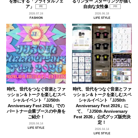
を形にする「ブライダルフェ
るリンダー スターリングが描く
ア」
自由な女性像
PR
PR
2026.07.24
2026.06.18
FASHION
LIFE STYLE
時代、世代をつなぐ音楽とファ
時代、世代をつなぐ音楽とファ
ッション＆トークを楽しむスペ
ッション＆トークを楽しむスペ
シャルイベント「JJ50th
シャルイベント「JJ50th
Anniversary Fest 2026」での
Anniversary Fest 2026」に
パートナー企業ブースの中身を
て、「JJ50th Anniversary
ご紹介！
Fest 2026」公式グッズ販売決
定！
2026.04.14
LIFE STYLE
2026.04.14
LIFE STYLE