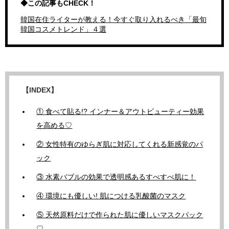
◆この記事もCHECK！
韓国在住ライターが教える！今すぐ取り入れるべき「最旬
韓国コスメトレンド」４選
【INDEX】
① 食べて貼る!? インナー＆アウトビューティー効果
を高める♡
② 女性特有のゆらぎ肌に対応してくれる新感覚のパ
ック
③ 水素バブルの効果で透明感あるすべすべ肌に！
④ 環境にも優しい! 肌につける乳酸菌のマスク
⑤ 天然原料だけで作られた肌に優しいマスクパック
♡