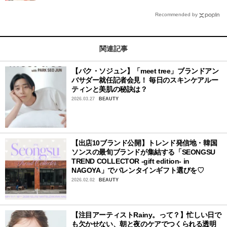
Recommended by
関連記事
【パク・ソジュン】「meet tree」ブランドアン
バサダー就任記者会見！ 毎日のスキンケアルー
ティンと美肌の秘訣は？
2026.03.27
BEAUTY
【出店10ブランド公開】トレンド発信地・韓国
ソンスの最旬ブランドが集結する「SEONGSU
TREND COLLECTOR -gift edition- in
NAGOYA」でバレンタインギフト選びを♡
2026.02.02
BEAUTY
【注目アーティストRainy。って？】忙しい日で
も欠かせない、朝と夜のケアでつくられる透明