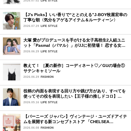
2026.07.02
LIFE STYLE
【J’s Picks】いい香りで“ととのえる”J-BOY牧屋宏幸の
丁寧な朝〈気分をアゲるアイテム＆ルーティーン〉
2026.07.29
LIFE STYLE
大塚 愛がプロデュースを手がける女子高校生2人組ユニ
ット「Pasmal（パマル）」がJJに初登場！ 恋する女の
コのキュンキュンする感情を歌った最新曲「BULL」を
2026.06.29
LIFE STYLE
チェック♪
教えて！ ［夏の新作］コーディネート♡／GUの場合①
サテンキャミソール
2026.06.29
FASHION
役柄の内面を表現する回り方や跳び方があり、すべてを
使ってその役を表現したい【王子様の推しドコロ】
vol.31 大塚 卓さん
2026.05.16
LIFE STYLE
【バーニーズ ジャパン】ヴィンテージ・ユーズドアイテ
ムを展開する新コンセプトストア 「CHELSEA
VINTAGE ROOM」が誕生
2026.06.08
FASHION