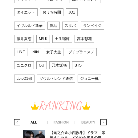
ダイエット
おうち時間
JO1
イヴルルド遙華
就活
スタバ
ランペイジ
藤井夏恋
M!LK
土生瑞穂
高本彩花
LINE
Niki
女子大生
プチプラコスメ
ユニクロ
GU
乃木坂46
BTS
JJ-JO1部
ソウルトレンド通信
ジョニー楓
RANKING
IFE STYLE
ALL
FASHION
BEAUTY
LIFE STYLE
ラマ「席
【元之介＆小西詠斗】ドラマ「席
ろの男が
替えしたら、どうやら後ろの男が