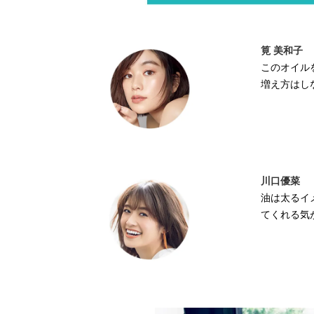
筧 美和子
このオイル
増え方はし
川口優菜
油は太るイ
てくれる気