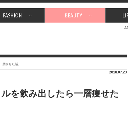
FASHION
BEAUTY
LI
J
美容担当のお気に入り
What's NEW？
占い
韓国
特集
What's NEW？
韓国
SNAP
ザ・ベスト5
特集
ザ・ベスト5
プレゼント
旅
JJグル
JJスタ
フォーチュンサイクル
ネイチャー
一層痩せた話。
2018.07.23
イルを飲み出したら一層痩せた