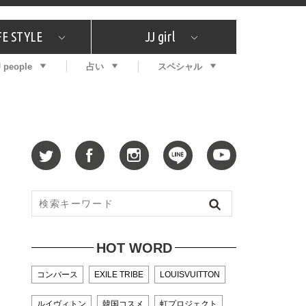
FE STYLE
JJ girl
J people
占い
スペシャル
メガイド
ッフの"それどこの"？
コスメ全部試してみた
エンタメ
プチプラ
What's NEW？
プレゼント
特集
おしゃラン！
プレゼント
恋愛
特集
コラム
インタビュー
サイン占い
毎週更新！ ジョニー楓の12星座占い
最新号
SNSキャンペーン
バックナンバー
HOT WORD
コンバース
EXILE TRIBE
LOUISVUITTON
ルイヴィトン
韓国コスメ
虹プロジェクト