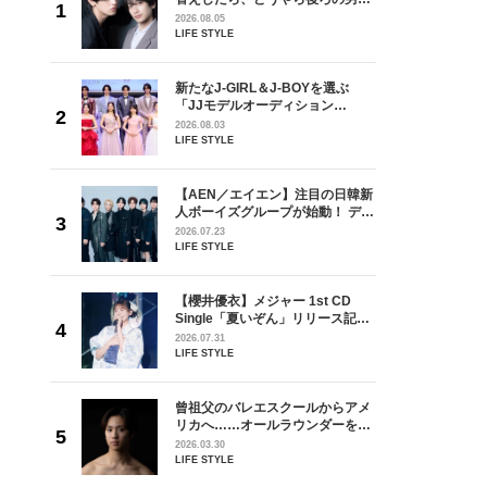
しい」放
どうやら俺のこと好きらしい」放
2026.08.05
自然と詠
送記念インタビュー♡ 「自然と詠
LIFE STYLE
です」
斗くんが可愛く見えたんです」
を選ぶ
新たなJ-GIRL＆J-BOYを選ぶ
ン
「JJモデルオーディション
選ブロッ
2027」が募集開始！ 予選ブロッ
2026.08.03
視した
クは候補生の“魅力”を重視した
LIFE STYLE
ます
「新システム」に変わります
の日韓新
【AEN／エイエン】注目の日韓新
！ デビ
人ボーイズグループが始動！ デビ
面々を独
ュー目前のフレッシュな面々を独
2026.07.23
魅力に迫
占インタビュー。7人の魅力に迫
LIFE STYLE
ります♪
 CD
【櫻井優衣】メジャー 1st CD
リース記念
Single「夏いぞん」リリース記念
した“最
イベント♡ ファンと過ごした“最
2026.07.31
高の夏時間”
LIFE STYLE
からアメ
曾祖父のバレエスクールからアメ
ダーを目
リカへ……オールラウンダーを目
が好きす
指すダンサーは踊ることが好きす
2026.03.30
ロ】
ぎる【王子様の推しドコロ】
LIFE STYLE
vol.29 三宅啄未さん