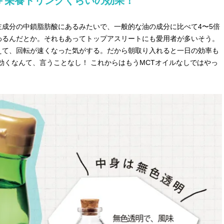
＋栄養ドリンクくらいの効果！
い“オールインワン”アイテム〈ビ
どうやら俺のこと好きら
2026.08.05
2026.08.05
ューティ＆ファッション夏の必需
送記念インタビュー♡ 「
BEAUTY
LIFE STYLE
品〉
斗くんが可愛く見えたん
成分の中鎖脂肪酸にあるみたいで、一般的な油の成分に比べて4〜5倍
わるんだとか。それもあってトップアスリートにも愛用者が多いそう。
【注目アーティストRainy。っ
新たなJ-GIRL＆J-BOY
て？】自称“コスメオタク見習
「JJモデルオーディショ
えて、回転が速くなった気がする。だから朝取り入れると一日の効率も
い”のポーチの中身、拝見しま
2027」が募集開始！ 予
2026.01.30
2026.08.03
効くなんて、言うことなし！ これからはもうMCTオイルなしではやっ
す！
クは候補生の“魅力”を重
BEAUTY
LIFE STYLE
「新システム」に変わり
【JJ専属モデルの素顔】ビューテ
【AEN／エイエン】注目
ィ大好き！ 松川 星のお気に入り
人ボーイズグループが始動
コスメをCHECK
ュー目前のフレッシュな
2025.12.16
2026.07.23
占インタビュー。7人の
BEAUTY
LIFE STYLE
ります♪
【J’s Picks】J-GIRL早坂萌香の
【櫻井優衣】メジャー 1st
徹底した日焼けケア！ でも、いち
Single「夏いぞん」リ
ばん大切なのは…〈ビューティ＆
イベント♡ ファンと過ご
2026.07.24
2026.07.31
ファッション夏の必需品〉
高の夏時間”
BEAUTY
LIFE STYLE
【JJ専属モデルの素顔】ツヤと輝
曾祖父のバレエスクール
きを放つ美肌を生み出す松川 星の
リカへ……オールラウン
愛用スキンケア
指すダンサーは踊ること
2025.12.16
2026.03.30
ぎる【王子様の推しドコ
BEAUTY
LIFE STYLE
vol.29 三宅啄未さん