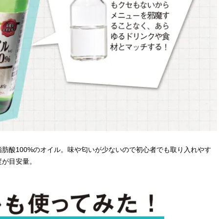
【J’s Picks】J-BOY中田凌多
【JJ創刊50周年／歴代
は“汗と暑さ”に悩める仕事終わり
ル】藤原紀香が50周年キ
もスマートに〈ビューティ＆ファ
アル撮影に登場！「学生
2026.07.15
2026.01.14
ッション夏の必需品〉
れていたモデルさんの世
BEAUTY
LIFE STYLE
込めたのも、このJJがき
した」
肪酸100%のオイル。味や匂いが少ないので初心者でも取り入れやす
度が目安量。