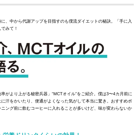
時に、中から代謝アップを目指すのも僕流ダイエットの秘訣。「手に入
んでみて！
率がより上がる秘密兵器」“MCTオイル”をご紹介。僕は3〜4カ月前に
上に汗をかいたり、便通がよくなった気がして本当に驚き。おすすめポ
ーニング前に飲むコーヒーに入れることが多いけど、味が変わらないか
BEAUTY
L
【J’s Picks】悲しい経験でたどり
【元之介＆小西詠斗】ド
着いた…J-BOY三上龍の手放せな
替えしたら、どうやら後