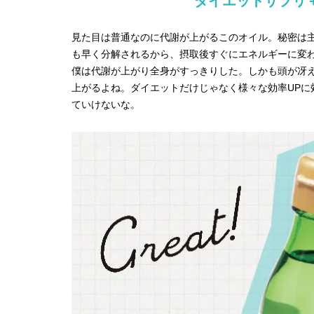
ダイエットサプリ
見た目は普通なのに代謝が上がるこのオイル。秘密は主
も早く分解されるから、摂取後すぐにエネルギーに変
僕は代謝が上がり全身がすっきりした。しかも頭が冴
上がるよね。ダイエットだけじゃなく様々な効率UPに
ていけないな。