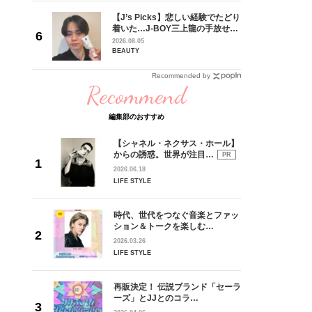
専属モデ
【J’s Picks】悲しい経験でたどり
ービジュ
着いた…J-BOY三上龍の手放せな
時代に憧
い“オールインワン”アイテム〈ビ
2026.08.05
界に飛び
ューティ＆ファッション夏の必需
BEAUTY
っかけで
品〉
Recommended by
Recommend
編集部のおすすめ
【シャネル・ネクサス・ホール】
からの誘惑。世界が注目…
PR
2026.06.18
LIFE STYLE
時代、世代をつなぐ音楽とファッ
ション＆トークを楽しむ…
2026.03.26
LIFE STYLE
再販決定！ 伝説ブランド「セーラ
ーズ」とJJとのコラ…