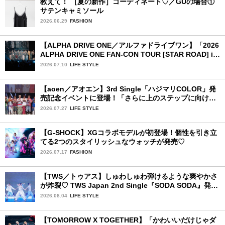
教えて！ ［夏の新作］コーディネート♡／GUの場合①
サテンキャミソール
2026.06.29
FASHION
【ALPHA DRIVE ONE／アルファドライブワン】「2026
ALPHA DRIVE ONE FAN-CON TOUR [STAR ROAD] in
YOKOHAMA」1日目詳細レポ【後編】
2026.07.10
LIFE STYLE
【aoen／アオエン】3rd Single「ハジマリCOLOR」発
売記念イベントに登場！「さらに上のステップに向けた
新たなハジマリになるように」と爽やかな笑顔で意気込
2026.07.27
LIFE STYLE
みを！
【G-SHOCK】XGコラボモデルが初登場！個性を引き立
てる2つのスタイリッシュなウォッチが発売♡
2026.07.17
FASHION
【TWS／トゥアス】しゅわしゅわ弾けるような爽やかさ
が炸裂♡ TWS Japan 2nd Single『SODA SODA』発売
記念SPECIAL SHOWCASEを詳細レポ
2026.08.04
LIFE STYLE
【TOMORROW X TOGETHER】「かわいいだけじゃダ