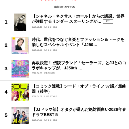
編集部のおすすめ
【シャネル・ネクサス・ホール】からの誘惑。世界
が注目するリンダー スターリングが…
PR
2026.06.18
LIFE STYLE
時代、世代をつなぐ音楽とファッション＆トークを
楽しむスペシャルイベント「JJ50…
2026.03.26
LIFE STYLE
再販決定！ 伝説ブランド「セーラーズ」とJJとのコ
ラボキャップが、JJ50th …
2026.04.06
FASHION
【コミック連載】シード・オブ・ライフ 37話／最終
回（後半）
2026.04.09
LIFE STYLE
【JJドラマ部】オタクが選んだ絶対面白い2026年春
ドラマBEST５
2026.04.09
LIFE STYLE