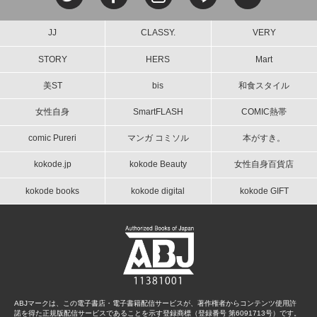
JJ
CLASSY.
VERY
STORY
HERS
Mart
美ST
bis
和食スタイル
女性自身
SmartFLASH
COMIC熱帯
comic Pureri
マンガ コミソル
本がすき。
kokode.jp
kokode Beauty
女性自身百貨店
kokode books
kokode digital
kokode GIFT
ABJマークは、この電子書店・電子書籍配信サービスが、著作権者からコンテンツ使用許
諾を得た正規版配信サービスであることを示す登録商標（登録番号 第6091713号）です。