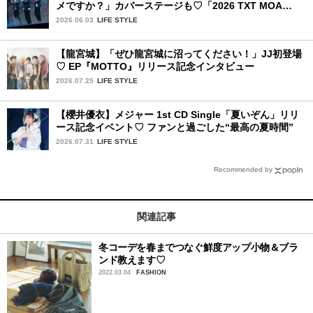
メですか？」カバーステージも♡「2026 TXT MOA
CON IN JAPAN」千葉公演2日目を詳細レポ【後編】
2026.06.03
LIFE STYLE
【龍宮城】「ぜひ龍宮城に沼ってください！」JJ初登場
♡ EP『MOTTO』リリース記念インタビュー
2026.07.25
LIFE STYLE
【櫻井優衣】メジャー 1st CD Single「夏いぞん」リリ
ース記念イベント♡ ファンと過ごした“最高の夏時間”
2026.07.31
LIFE STYLE
Recommended by
関連記事
冬コーデを春までつなぐ鮮度アップ小物＆ブラ
ンド教えます♡
2022.03.04
FASHION