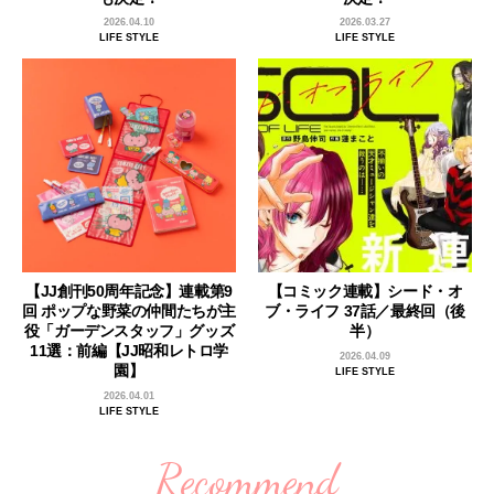
2026.04.10
2026.03.27
LIFE STYLE
LIFE STYLE
【JJ創刊50周年記念】連載第9
【コミック連載】シード・オ
回 ポップな野菜の仲間たちが主
ブ・ライフ 37話／最終回（後
役「ガーデンスタッフ」グッズ
半）
11選：前編【JJ昭和レトロ学
2026.04.09
園】
LIFE STYLE
2026.04.01
LIFE STYLE
Recommend