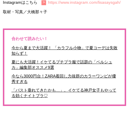
Instagramはこちら
https://www.instagram.com/lisasaysgah/
取材・写真／大橋那々子
合わせて読みたい！
今から夏まで大活躍！ 「カラフル小物」で夏コーデは失敗
知らず！
夏にも大活躍！イケてるプチプラ服で話題の「ベルシュ
カ」編集部オススメ9選
今なら3000円台！ZARA着回し力抜群のカラーワンピが優
秀すぎる
「バスト垂れてきたかも…」。イケてる神戸女子もやって
る効くナイトブラ♡