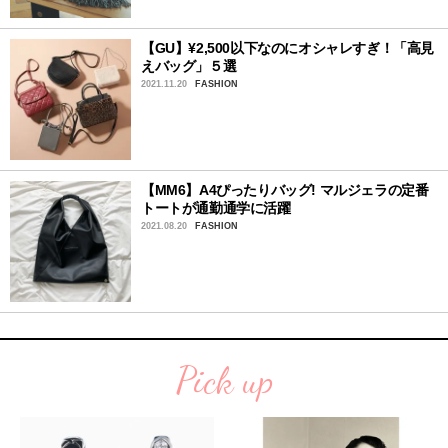
【GU】¥2,500以下なのにオシャレすぎ！「高見
えバッグ」５選
2021.11.20
FASHION
【MM6】A4ぴったりバッグ! マルジェラの定番
トートが通勤通学に活躍
2021.08.20
FASHION
Pick up