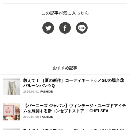
この記事が気に入ったら
おすすめ記事
教えて！ ［夏の新作］コーディネート♡／GUの場合③
バルーンパンツQ
2026.07.01
FASHION
【バーニーズ ジャパン】ヴィンテージ・ユーズドアイテ
ムを展開する新コンセプトストア 「CHELSEA
VINTAGE ROOM」が誕生
2026.06.08
FASHION