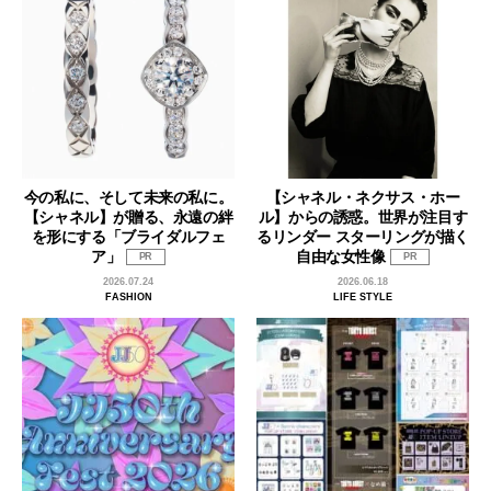
今の私に、そして未来の私に。
【シャネル・ネクサス・ホー
【シャネル】が贈る、永遠の絆
ル】からの誘惑。世界が注目す
を形にする「ブライダルフェ
るリンダー スターリングが描く
ア」
自由な女性像
PR
PR
2026.07.24
2026.06.18
FASHION
LIFE STYLE