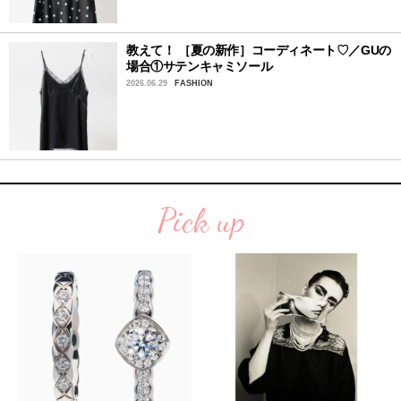
教えて！ ［夏の新作］コーディネート♡／GUの
場合①サテンキャミソール
2026.06.29
FASHION
Pick up