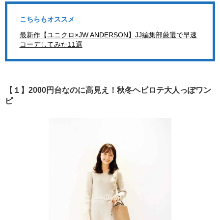
こちらもオススメ
最新作【ユニクロ×JW ANDERSON】JJ編集部厳選で早速
コーデしてみた11選
【１】2000円台なのに高見え！秋冬ヘビロテ大人っぽワン
ピ