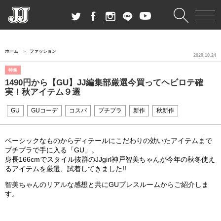
ホーム
ファッション
2020.10.24
特集
1490円から【GU】JJ編集部厳選今買ってヘビロテ確
実！秋アイテム９選
GU
GUコーデ
コスパ
プチプラ
新作
秋新作
ベーシックなものからディテールにこだわりの効いたアイテムまで
プチプラで手に入る「GU」。
身長166cmでスタイル抜群のJJgirl神戸智美ちゃんが今年の秋冬使え
るアイテムを厳選、試着してきました!!
智美ちゃんのリアルな感想と共にGUプレスルームからご紹介しま
す。