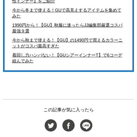
性インナー】をご紹介
今から冬まで使える！GUで高見えするアイテムを集めて
みた
1990円から！【GU】秋服に迷ったらJJ編集部厳選コスパ
最強９選
今から秋まで使える！【GU】の1490円で買えるカラーニ
ットがコスパ最高すぎた
着回し力ハンパない！【GUシアーインナーT】で6コーデ
組んでみた
この記事が気に入ったら