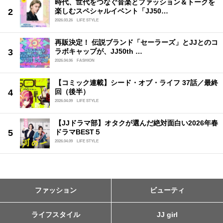
時代、世代をつなぐ音楽とファッション＆トークを
楽しむスペシャルイベント「JJ50…
2026.03.26
LIFE STYLE
再販決定！ 伝説ブランド「セーラーズ」とJJとのコ
ラボキャップが、JJ50th …
2026.04.06
FASHION
【コミック連載】シード・オブ・ライフ 37話／最終
回（後半）
2026.04.09
LIFE STYLE
【JJドラマ部】オタクが選んだ絶対面白い2026年春
ドラマBEST５
2026.04.09
LIFE STYLE
ファッション
ビューティ
ライフスタイル
JJ girl