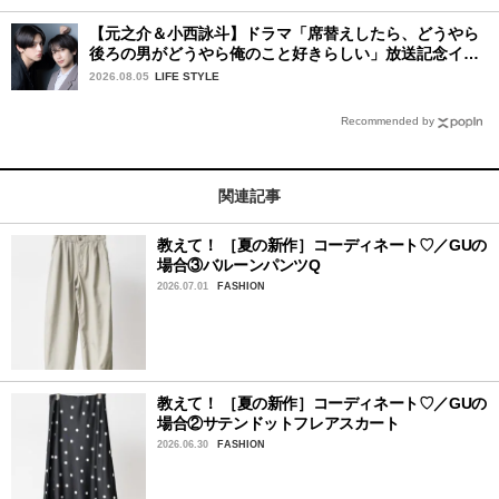
【元之介＆小西詠斗】ドラマ「席替えしたら、どうやら
後ろの男がどうやら俺のこと好きらしい」放送記念イン
タビュー♡ 「自然と詠斗くんが可愛く見えたんです」
2026.08.05
LIFE STYLE
Recommended by
関連記事
教えて！ ［夏の新作］コーディネート♡／GUの
場合③バルーンパンツQ
2026.07.01
FASHION
教えて！ ［夏の新作］コーディネート♡／GUの
場合②サテンドットフレアスカート
2026.06.30
FASHION