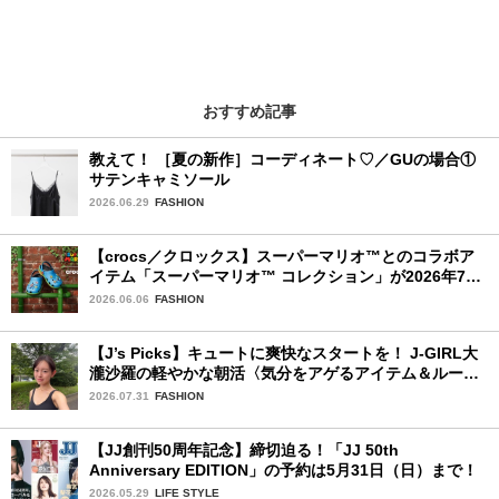
おすすめ記事
教えて！ ［夏の新作］コーディネート♡／GUの場合①
サテンキャミソール
2026.06.29
FASHION
【crocs／クロックス】スーパーマリオ™とのコラボア
イテム「スーパーマリオ™ コレクション」が2026年7月
16日より発売開始！
2026.06.06
FASHION
【J’s Picks】キュートに爽快なスタートを！ J-GIRL大
瀧沙羅の軽やかな朝活〈気分をアゲるアイテム＆ルーテ
ィーン〉
2026.07.31
FASHION
【JJ創刊50周年記念】締切迫る！「JJ 50th
Anniversary EDITION」の予約は5月31日（日）まで！
2026.05.29
LIFE STYLE