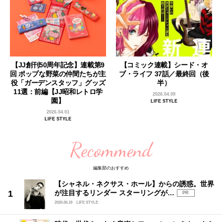
【JJ創刊50周年記念】連載第9
【コミック連載】シード・オ
回 ポップな野菜の仲間たちが主
ブ・ライフ 37話／最終回（後
役「ガーデンスタッフ」グッズ
半）
11選：前編【JJ昭和レトロ学
2026.04.09
園】
LIFE STYLE
2026.04.01
LIFE STYLE
Recommend
編集部のおすすめ
【シャネル・ネクサス・ホール】からの誘惑。世界
が注目するリンダー スターリングが…
PR
2026.06.18
LIFE STYLE