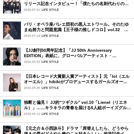
リリース記念インタビュー！「僕たちの名刺代わりのよ
うなアルバム」
2026.07.01
LIFE STYLE
パリ・オペラ座バレエ団初の黒人エトワール。そのたゆ
まぬ努力と問題意識【王子様の推しドコロ】vol.32 ギ
ヨーム・ディオップさん
2026.07.14
LIFE STYLE
【JJ創刊50周年記念】「JJ 50th Anniversary
EDITION」表紙に、グローバルアーティスト・
YUTA（NCT）が登場します！
2026.05.25
LIFE STYLE
【日本レコード大賞新人賞アーティスト】元「lol（エル
オーエル）」hibikiがプロデュースするガールズオーデ
ィションが始動！ 応募は5月31日（日）まで
2026.05.20
LIFE STYLE
独断と偏見！ JJ的“ツギクル” vol.10「Lienel（リエネ
ル）」……キラキラの青春を届ける6人組ボーイズグルー
プ
2026.06.12
LIFE STYLE
【元之介＆小西詠斗】ドラマ「席替えしたら、どうやら
後ろの男がどうやら俺のこと好きらしい」放送記念イン