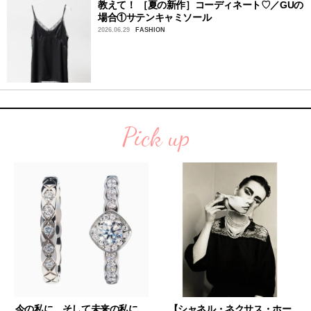
教えて！ ［夏の新作］コーディネート♡／GUの
場合①サテンキャミソール
2026.06.29
FASHION
Pick up
今の私に、そして未来の私に。
【シャネル・ネクサス・ホー