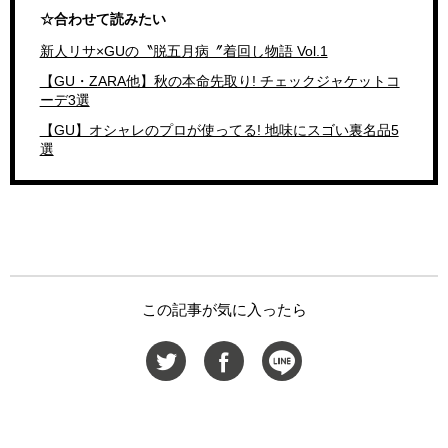
☆合わせて読みたい
新人リサ×GUの〝脱五月病〞着回し物語 Vol.1
【GU・ZARA他】秋の本命先取り! チェックジャケットコ
ーデ3選
【GU】オシャレのプロが使ってる! 地味にスゴい裏名品5
選
この記事が気に入ったら