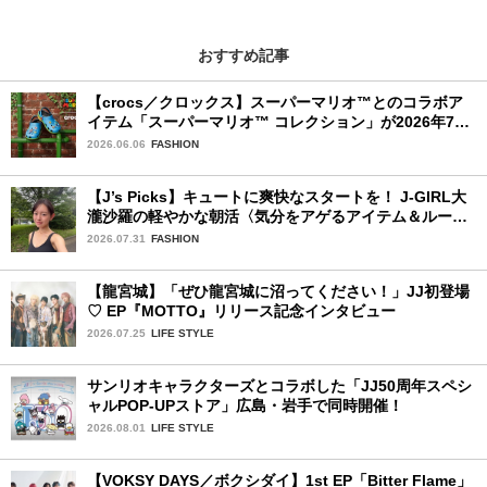
おすすめ記事
【crocs／クロックス】スーパーマリオ™とのコラボア
イテム「スーパーマリオ™ コレクション」が2026年7月
16日より発売開始！
2026.06.06
FASHION
【J’s Picks】キュートに爽快なスタートを！ J-GIRL大
瀧沙羅の軽やかな朝活〈気分をアゲるアイテム＆ルーテ
ィーン〉
2026.07.31
FASHION
【龍宮城】「ぜひ龍宮城に沼ってください！」JJ初登場
♡ EP『MOTTO』リリース記念インタビュー
2026.07.25
LIFE STYLE
サンリオキャラクターズとコラボした「JJ50周年スペシ
ャルPOP-UPストア」広島・岩手で同時開催！
2026.08.01
LIFE STYLE
【VOKSY DAYS／ボクシダイ】1st EP「Bitter Flame」