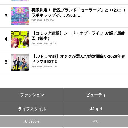
再販決定！ 伝説ブランド「セーラーズ」とJJとのコ
ラボキャップが、JJ50th …
2026.04.06
FASHION
【コミック連載】シード・オブ・ライフ 37話／最終
回（後半）
2026.04.09
LIFE STYLE
【JJドラマ部】オタクが選んだ絶対面白い2026年春
ドラマBEST５
2026.04.09
LIFE STYLE
ファッション
ビューティ
ライフスタイル
JJ girl
JJ people
占い