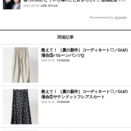
タビュー♡ 「自然と詠斗くんが可愛く見えたんです」
2026.08.05
LIFE STYLE
Recommended by
関連記事
教えて！ ［夏の新作］コーディネート♡／GUの
場合③バルーンパンツQ
2026.07.01
FASHION
教えて！ ［夏の新作］コーディネート♡／GUの
場合②サテンドットフレアスカート
2026.06.30
FASHION