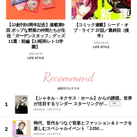
【JJ創刊50周年記念】連載第9
【コミック連載】シード・オ
回 ポップな野菜の仲間たちが主
ブ・ライフ 37話／最終回（後
役「ガーデンスタッフ」グッズ
半）
11選：前編【JJ昭和レトロ学
2026.04.09
園】
LIFE STYLE
2026.04.01
LIFE STYLE
Recommend
編集部のおすすめ
【シャネル・ネクサス・ホール】からの誘惑。世界
が注目するリンダー スターリングが…
PR
2026.06.18
LIFE STYLE
時代、世代をつなぐ音楽とファッション＆トークを
楽しむスペシャルイベント「JJ50…
2026.03.26
LIFE STYLE