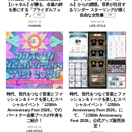
【シャネル】が贈る、永遠の絆
ル】からの誘惑。世界が注目す
を形にする「ブライダルフェ
るリンダー スターリングが描く
ア」
自由な女性像
PR
PR
2026.07.24
2026.06.18
FASHION
LIFE STYLE
時代、世代をつなぐ音楽とファ
時代、世代をつなぐ音楽とファ
ッション＆トークを楽しむスペ
ッション＆トークを楽しむスペ
シャルイベント「JJ50th
シャルイベント「JJ50th
Anniversary Fest 2026」での
Anniversary Fest 2026」に
パートナー企業ブースの中身を
て、「JJ50th Anniversary
ご紹介！
Fest 2026」公式グッズ販売決
定！
2026.04.14
LIFE STYLE