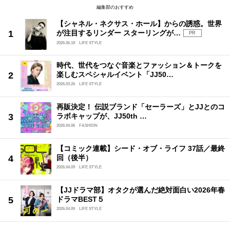
編集部のおすすめ
【シャネル・ネクサス・ホール】からの誘惑。世界
が注目するリンダー スターリングが…
PR
2026.06.18
LIFE STYLE
時代、世代をつなぐ音楽とファッション＆トークを
楽しむスペシャルイベント「JJ50…
2026.03.26
LIFE STYLE
再販決定！ 伝説ブランド「セーラーズ」とJJとのコ
ラボキャップが、JJ50th …
2026.04.06
FASHION
【コミック連載】シード・オブ・ライフ 37話／最終
回（後半）
2026.04.09
LIFE STYLE
【JJドラマ部】オタクが選んだ絶対面白い2026年春
ドラマBEST５
2026.04.09
LIFE STYLE