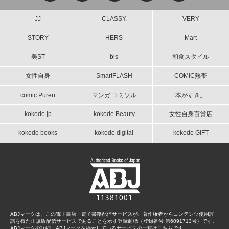
JJ
CLASSY.
VERY
STORY
HERS
Mart
美ST
bis
和食スタイル
女性自身
SmartFLASH
COMIC熱帯
comic Pureri
マンガ コミソル
本がすき。
kokode.jp
kokode Beauty
女性自身百貨店
kokode books
kokode digital
kokode GIFT
ABJマークは、この電子書店・電子書籍配信サービスが、著作権者からコンテンツ使用許
諾を得た正規版配信サービスであることを示す登録商標（登録番号 第6091713号）です。
ABJマークの詳細、ABJマークを掲示しているサービスの一覧はこちらです。