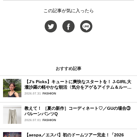
この記事が気に入ったら
おすすめ記事
【J’s Picks】キュートに爽快なスタートを！ J-GIRL大
瀧沙羅の軽やかな朝活〈気分をアゲるアイテム＆ルーテ
ィーン〉
2026.07.31
FASHION
教えて！ ［夏の新作］コーディネート♡／GUの場合③
バルーンパンツQ
2026.07.01
FASHION
【aespa／エスパ】初のドームツアー完走！「2026