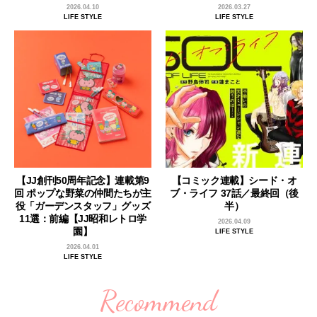
2026.04.10
2026.03.27
LIFE STYLE
LIFE STYLE
【JJ創刊50周年記念】連載第9
【コミック連載】シード・オ
回 ポップな野菜の仲間たちが主
ブ・ライフ 37話／最終回（後
役「ガーデンスタッフ」グッズ
半）
11選：前編【JJ昭和レトロ学
2026.04.09
園】
LIFE STYLE
2026.04.01
LIFE STYLE
Recommend