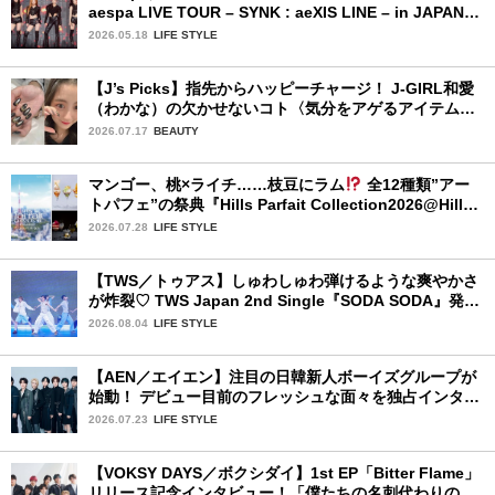
aespa LIVE TOUR – SYNK : aeXIS LINE – in JAPAN
[SPECIAL EDITION DOME TOUR] 」東京ドーム公演2
2026.05.18
LIFE STYLE
日目を詳細レポート【前編】
【J’s Picks】指先からハッピーチャージ！ J-GIRL和愛
（わかな）の欠かせないコト〈気分をアゲるアイテム＆
ルーティーン〉
2026.07.17
BEAUTY
マンゴー、桃×ライチ……枝豆にラム
全12種類”アー
トパフェ”の祭典『Hills Parfait Collection2026@Hills
House』
2026.07.28
LIFE STYLE
【TWS／トゥアス】しゅわしゅわ弾けるような爽やかさ
が炸裂♡ TWS Japan 2nd Single『SODA SODA』発売
記念SPECIAL SHOWCASEを詳細レポ
2026.08.04
LIFE STYLE
【AEN／エイエン】注目の日韓新人ボーイズグループが
始動！ デビュー目前のフレッシュな面々を独占インタビ
ュー。7人の魅力に迫ります♪
2026.07.23
LIFE STYLE
【VOKSY DAYS／ボクシダイ】1st EP「Bitter Flame」
リリース記念インタビュー！「僕たちの名刺代わりのよ