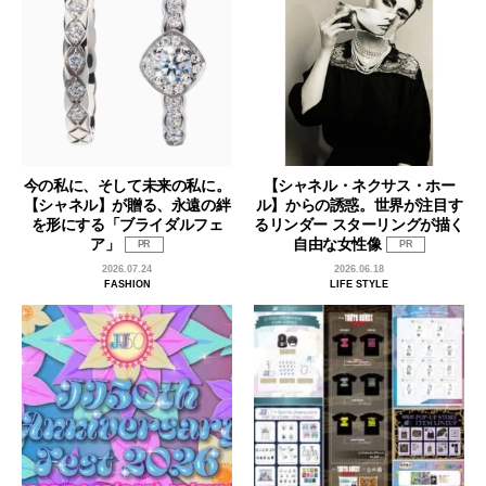
今の私に、そして未来の私に。
【シャネル・ネクサス・ホー
【シャネル】が贈る、永遠の絆
ル】からの誘惑。世界が注目す
を形にする「ブライダルフェ
るリンダー スターリングが描く
ア」
自由な女性像
PR
PR
2026.07.24
2026.06.18
FASHION
LIFE STYLE