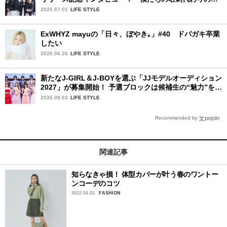
うなアルバム」
2026.07.01
LIFE STYLE
ExWHYZ mayuの「日々、ぼやき｡」#40 ドパガキ卒業
したい
2026.06.26
LIFE STYLE
新たなJ-GIRL＆J-BOYを選ぶ「JJモデルオーディション
2027」が募集開始！ 予選ブロックは候補生の“魅力”を重
視した「新システム」に変わります
2026.08.03
LIFE STYLE
Recommended by
関連記事
知らなきゃ損！ 体型カバーが叶う春のワントー
ンコーデのコツ
2022.04.02
FASHION