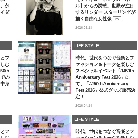
る、永
ル】からの誘惑。世界が注目
ライダ
するリンダー スターリングが
描く自由な女性像
PR
2026.06.18
LIFE STYLE
楽とフ
時代、世代をつなぐ音楽とフ
楽しむ
ァッション＆トークを楽しむ
0th
スペシャルイベント「JJ50th
6」での
Anniversary Fest 2026」に
の中身
て、「JJ50th Anniversary
Fest 2026」公式グッズ販売決
定！
2026.04.14
LIFE STYLE
楽とフ
時代、世代をつなぐ音楽とフ
楽しむ
ァッション＆トークを楽しむ