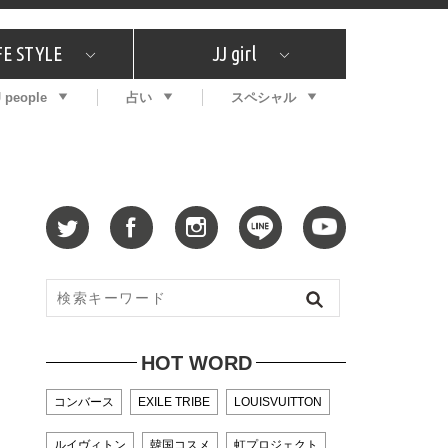
FE STYLE
JJ girl
J people
占い
スペシャル
メガイド
ッフの"それどこの"？
コスメ全部試してみた
エンタメ
プチプラ
What's NEW？
プレゼント
特集
おしゃラン！
プレゼント
恋愛
特集
コラム
インタビュー
サイン占い
毎週更新！ ジョニー楓の12星座占い
最新号
SNSキャンペーン
バックナンバー
HOT WORD
コンバース
EXILE TRIBE
LOUISVUITTON
ルイヴィトン
韓国コスメ
虹プロジェクト