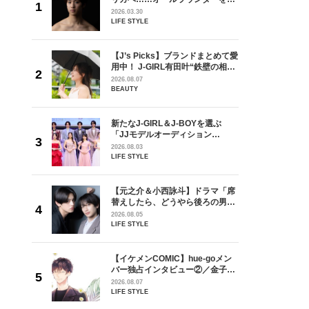
が好きす
指すダンサーは踊ることが好きす
2026.03.30
ロ】
ぎる【王子様の推しドコロ】
LIFE STYLE
vol.29 三宅啄未さん
を選ぶ
【J’s Picks】ブランドまとめて愛
ン
用中！ J-GIRL有田叶“鉄壁の相
選ブロッ
棒”〈ビューティ＆ファッション
2026.08.07
視した
夏の必需品〉
BEAUTY
ます
ラマ「席
新たなJ-GIRL＆J-BOYを選ぶ
ろの男が
「JJモデルオーディション
しい」放
2027」が募集開始！ 予選ブロッ
2026.08.03
自然と詠
クは候補生の“魅力”を重視した
LIFE STYLE
です」
「新システム」に変わります
goメン
【元之介＆小西詠斗】ドラマ「席
／金子玄
替えしたら、どうやら後ろの男が
葉にでき
どうやら俺のこと好きらしい」放
2026.08.05
送記念インタビュー♡ 「自然と詠
LIFE STYLE
斗くんが可愛く見えたんです」
の日韓新
【イケメンCOMIC】hue-goメン
！ デビ
バー独占インタビュー②／金子玄
面々を独
矢「感情をズバーッと言葉にでき
2026.08.07
魅力に迫
た時は幸せ〜」
LIFE STYLE