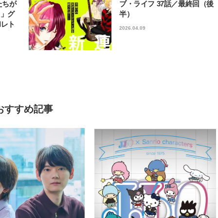
たちが
ブ・ライフ 37話／最終回（後
フ」グ
半）
和レト
2026.04.09
おすすめ記事