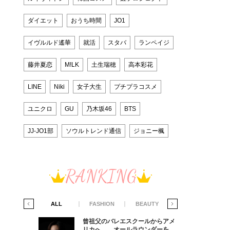
ダイエット
おうち時間
JO1
イヴルルド遙華
就活
スタバ
ランペイジ
藤井夏恋
M!LK
土生瑞穂
高本彩花
LINE
Niki
女子大生
プチプラコスメ
ユニクロ
GU
乃木坂46
BTS
JJ-JO1部
ソウルトレンド通信
ジョニー楓
RANKING
IFE STYLE
ALL
FASHION
BEAUTY
LIFE STYLE
からアメ
曾祖父のバレエスクールからアメ
ダーを目
リカへ……オールラウンダーを目