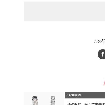
この
FASHION
今の私に、そして未来