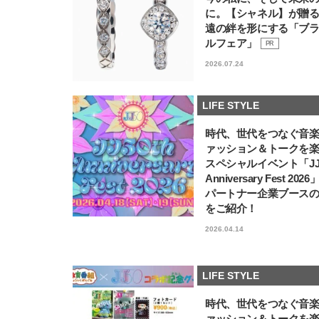
に。【シャネル】が贈
遠の絆を形にする「ブ
ルフェア」
PR
2026.07.24
LIFE STYLE
時代、世代をつなぐ音
ァッション＆トークを
スペシャルイベント「JJ5
Anniversary Fest 202
パートナー企業ブース
をご紹介！
2026.04.14
LIFE STYLE
時代、世代をつなぐ音
ァッション＆トークを