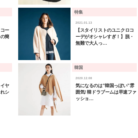
棒”〈ビューティ＆ファッション
指すダンサーは踊ること
2026.08.07
2026.03.30
夏の必需品〉
ぎる【王子様の推しドコ
BEAUTY
LIFE STYLE
特集
vol.29 三宅啄未さん
2021.01.13
【JJ専属モデルの素顔】ビューテ
新たなJ-GIRL＆J-BOY
ロコー
【スタイリストのユニクロコ
ィ大好き！ 松川 星のお気に入り
「JJモデルオーディショ
コスメをCHECK
2027」が募集開始！ 予
ロの簡
ーデがオシャレすぎ！】脱・
2025.12.16
2026.08.03
クは候補生の“魅力”を重
BEAUTY
LIFE STYLE
無難で大人っ…
「新システム」に変わり
【J’s Picks】J-GIRL早坂萌香の
【元之介＆小西詠斗】ド
徹底した日焼けケア！ でも、いち
替えしたら、どうやら後
ばん大切なのは…〈ビューティ＆
どうやら俺のこと好きら
2026.07.24
2026.08.05
韓国
ファッション夏の必需品〉
送記念インタビュー♡ 「
BEAUTY
LIFE STYLE
斗くんが可愛く見えたん
2020.12.08
レイヤ
気になるのは”韓国っぽい”雰
【JJ専属モデルの素顔】ホ・ジウ
【イケメンCOMIC】hue-
ォンの愛用スキンケアは敏感肌向
バー独占インタビュー②
ゃれシ
囲気! 韓ドラブームは早速ファ
け
矢「感情をズバーッと言
2025.12.09
2026.08.07
ッショ…
た時は幸せ〜」
BEAUTY
LIFE STYLE
【JJ専属モデルの素顔】ツヤと輝
【AEN／エイエン】注目
きを放つ美肌を生み出す松川 星の
人ボーイズグループが始動
愛用スキンケア
ュー目前のフレッシュな
2025.12.16
2026.07.23
占インタビュー。7人の
BEAUTY
LIFE STYLE
ります♪