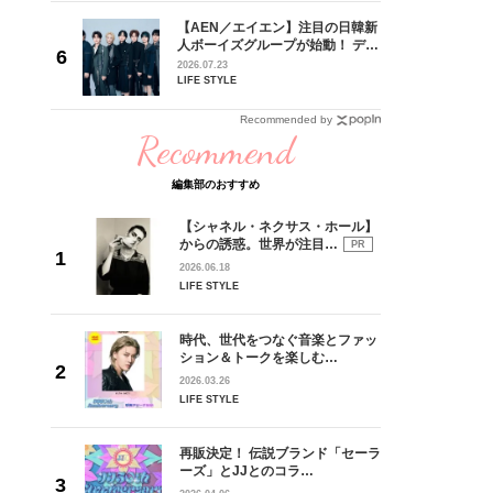
【AEN／エイエン】注目の日韓新
身がアーテ
人ボーイズグループが始動！ デビ
となった
ュー目前のフレッシュな面々を独
2026.07.23
インクレ
占インタビュー。7人の魅力に迫
LIFE STYLE
インタビ
ります♪
Recommended by
Recommend
編集部のおすすめ
【シャネル・ネクサス・ホール】
からの誘惑。世界が注目…
PR
2026.06.18
LIFE STYLE
時代、世代をつなぐ音楽とファッ
ション＆トークを楽しむ…
2026.03.26
LIFE STYLE
再販決定！ 伝説ブランド「セーラ
ーズ」とJJとのコラ…