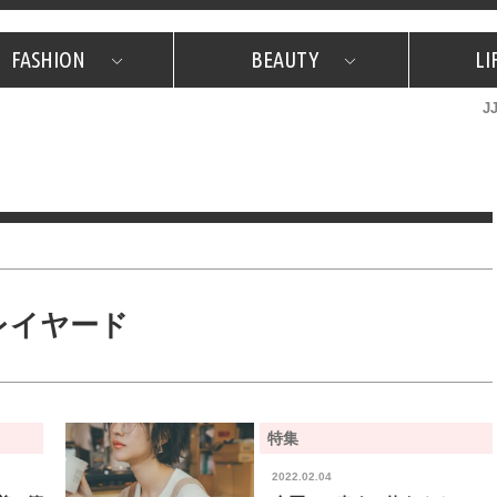
FASHION
BEAUTY
LI
J
美容担当のお気に入り
What's NEW？
占い
韓国
特集
What's NEW？
韓国
SNAP
ザ・ベスト5
特集
ザ・ベスト5
プレゼント
旅
JJグル
JJスタ
フォーチュンサイクル
ネイチャー
レイヤード
特集
2022.02.04