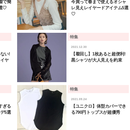
着で簡
今買って春まで使えるオシャ
選♡
レ見えレイヤードアイテム5選
♡
特集
2021.12.30
ない!
【着回し】1枚あると超便利!
レイヤ
黒シャツが大人見えを約束
特集
2021.09.24
すぎる
【ユニクロ】体型カバーでき
デ5選
る790円トップスが超優秀
BEAUTY
L
【J’s Picks】ブランドまとめて愛
曾祖父のバレエスクール
用中！ J-GIRL有田叶“鉄壁の相
リカへ……オールラウン