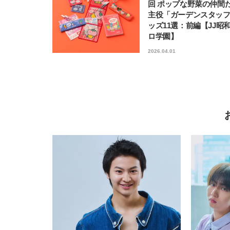
回 ポップな野菜の仲間
主役「ガーデンスタッ
ッズ11選：前編【JJ昭
ロ学園】
2026.04.01