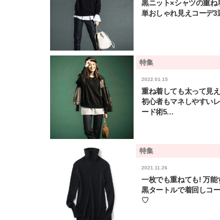
黒ニット×シャツの重ね
単おしゃれ見えコーデ3
特集
2022.01.15
重ね着しても太って見え
初心者もマネしやすい
ード術5…
特集
2021.11.26
一枚でも重ねても! 万能
黒タートルで着回しコー
♡