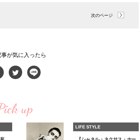
【プロ伝授】”韓国っぽ”なウェー
【新世代J-POPグループ
ブヘア簡単アレンジのコツ！
aoen（アオエン）】自
次のページ
ィストを目指すきかっけ
2025.12.19
2025.10.20
先輩とは―― 新曲「青春
BEAUTY
LIFE STYLE
ディブル」リリース記念
ュー
記事が気に入ったら
Pick up
LIFE STYLE
の私
【シャネル・ネクサス・ホー