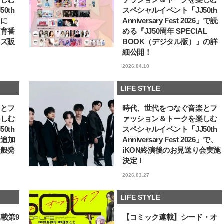
0th
スペシャルイベント「JJ50th
6」に
Anniversary Fest 2026」で読
教育番
める『JJ50周年 SPECIAL
ッズ販
BOOK（デジタル版）』の詳
細公開！
2026.04.10
LIFE STYLE
楽とフ
時代、世代をつなぐ音楽とフ
楽しむ
ァッション＆トークを楽しむ
0th
スペシャルイベント「JJ50th
6」追加
Anniversary Fest 2026」で、
一般発
iKON終演後のお見送り会実施
決定！
2026.03.27
LIFE STYLE
連載第9
【コミック連載】シード・オ