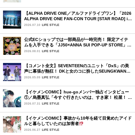
【ALPHA DRIVE ONE／アルファドライブワン】「2026
ALPHA DRIVE ONE FAN-CON TOUR [STAR ROAD] in
YOKOHAMA」1日目詳細レポ【前編】
2026.07.10
LIFE STYLE
公式ECショップでは一部商品が一時完売！ 限定アイテ
ムを入手できる「JJ50×ANNA SUI POP-UP STORE」が
広島で開催決定
2026.08.01
LIFE STYLE
【コメント全文】SEVENTEENのユニット「DxS」の美
声に幕張が熱狂！ DKと女のコに扮したSEUNGKWANカ
ップルのドラマ動画で会場は爆笑の渦に 初日レポ：前
2026.05.09
LIFE STYLE
編
【イケメンCOMIC】hue-goメンバー独占インタビュー
①／烏墨真弘「今すぐ行きたいのは、すき家！ 松屋！ ミ
スド！」
2026.07.31
LIFE STYLE
【イケメンCOMIC】事故から10年を経て目覚めたアイド
ルと暮らしていたのは加害者
2026.06.27
LIFE STYLE