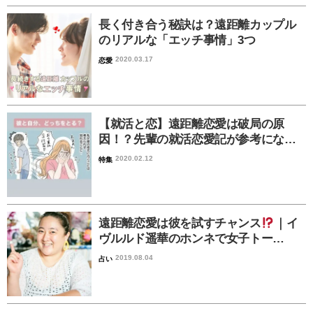
長く付き合う秘訣は？遠距離カップル
のリアルな「エッチ事情」3つ
2020.03.17
恋愛
【就活と恋】遠距離恋愛は破局の原
因！？先輩の就活恋愛記が参考にな…
2020.02.12
特集
遠距離恋愛は彼を試すチャンス
｜イ
ヴルルド遥華のホンネで女子トー…
2019.08.04
占い