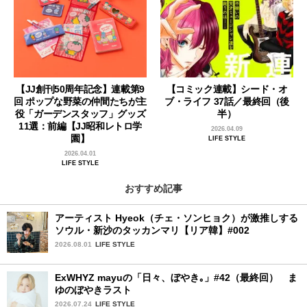
【JJ創刊50周年記念】連載第9
【コミック連載】シード・オ
回 ポップな野菜の仲間たちが主
ブ・ライフ 37話／最終回（後
役「ガーデンスタッフ」グッズ
半）
11選：前編【JJ昭和レトロ学
2026.04.09
園】
LIFE STYLE
2026.04.01
LIFE STYLE
おすすめ記事
アーティスト Hyeok（チェ・ソンヒョク）が激推しする
ソウル・新沙のタッカンマリ【リア韓】#002
2026.08.01
LIFE STYLE
ExWHYZ mayuの「日々、ぼやき｡」#42（最終回） ま
ゆのぼやきラスト
2026.07.24
LIFE STYLE