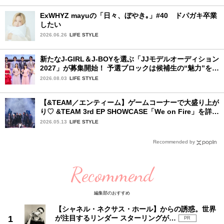
ExWHYZ mayuの「日々、ぼやき｡」#40 ドパガキ卒業
したい
2026.06.26
LIFE STYLE
新たなJ-GIRL＆J-BOYを選ぶ「JJモデルオーディション
2027」が募集開始！ 予選ブロックは候補生の“魅力”を重
視した「新システム」に変わります
2026.08.03
LIFE STYLE
【&TEAM／エンティーム】ゲームコーナーで大盛り上が
り♡ &TEAM 3rd EP SHOWCASE「We on Fire」を詳細
レポート【後編】
2026.05.13
LIFE STYLE
Recommended by
Recommend
編集部のおすすめ
【シャネル・ネクサス・ホール】からの誘惑。世界
が注目するリンダー スターリングが…
PR