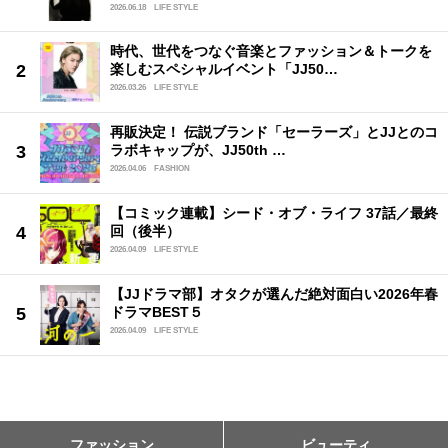
2026.06.18
LIFE STYLE
時代、世代をつなぐ音楽とファッション＆トークを
楽しむスペシャルイベント「JJ50…
2026.03.26
LIFE STYLE
再販決定！ 伝説ブランド「セーラーズ」とJJとのコ
ラボキャップが、JJ50th …
2026.04.06
FASHION
【コミック連載】シード・オブ・ライフ 37話／最終
回（後半）
2026.04.09
LIFE STYLE
【JJドラマ部】オタクが選んだ絶対面白い2026年春
ドラマBEST５
2026.04.09
LIFE STYLE
ファッション
ビューティ