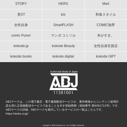
STORY
HERS
Mart
美ST
bis
和食スタイル
女性自身
SmartFLASH
COMIC熱帯
comic Pureri
マンガ コミソル
本がすき。
kokode.jp
kokode Beauty
女性自身百貨店
kokode books
kokode digital
kokode GIFT
ABJマークは、この電子書店・電子書籍配信サービスが、著作権者からコンテンツ使用許
諾を得た正規版配信サービスであることを示す登録商標（登録番号 第6091713号）です。
ABJマークの詳細、ABJマークを掲示しているサービスの一覧はこちらです。
https://aebs.or.jp/
Copyright © 2026 Kobunsha Co.,Ltd. All Rights Reserved.