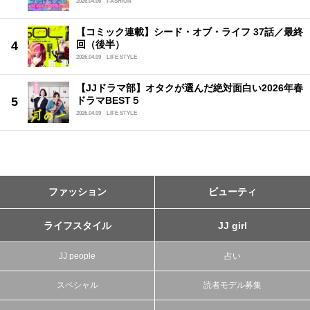
2026.04.06
FASHION
【コミック連載】シード・オブ・ライフ 37話／最終
回（後半）
2026.04.09
LIFE STYLE
【JJドラマ部】オタクが選んだ絶対面白い2026年春
ドラマBEST５
2026.04.09
LIFE STYLE
ファッション
ビューティ
ライフスタイル
JJ girl
JJ people
占い
スペシャル
読者モデル募集