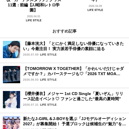
11選：前編【JJ昭和レトロ学
2026.04.09
園】
LIFE STYLE
2026.04.01
LIFE STYLE
おすすめ記事
【藤本洸大】「とにかく満足しない俳優になっていきた
い」今最注目！ 実力派若手俳優の素顔に迫る
2026.07.09
LIFE STYLE
【TOMORROW X TOGETHER】「かわいいだけじゃダ
メですか？」カバーステージも♡「2026 TXT MOA
CON IN JAPAN」千葉公演2日目を詳細レポ【後編】
2026.06.03
LIFE STYLE
【櫻井優衣】メジャー 1st CD Single「夏いぞん」リリ
ース記念イベント♡ ファンと過ごした“最高の夏時間”
2026.07.31
LIFE STYLE
新たなJ-GIRL＆J-BOYを選ぶ「JJモデルオーディション
2027」が募集開始！ 予選ブロックは候補生の“魅力”を重
視した「新システム」に変わります