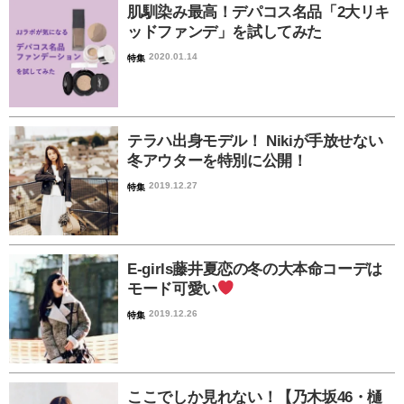
肌馴染み最高！デパコス名品「2大リキ
ッドファンデ」を試してみた
2020.01.14
特集
テラハ出身モデル！ Nikiが手放せない
冬アウターを特別に公開！
2019.12.27
特集
E-girls藤井夏恋の冬の大本命コーデは
モード可愛い
2019.12.26
特集
ここでしか見れない！【乃木坂46・樋