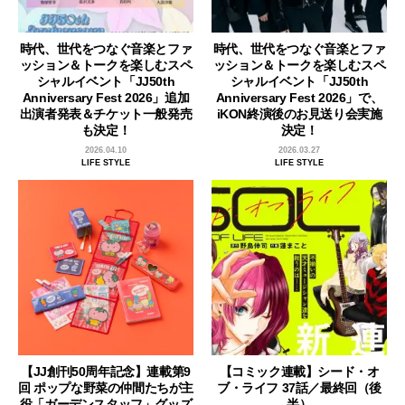
時代、世代をつなぐ音楽とファ
時代、世代をつなぐ音楽とファ
ッション＆トークを楽しむスペ
ッション＆トークを楽しむスペ
シャルイベント「JJ50th
シャルイベント「JJ50th
Anniversary Fest 2026」追加
Anniversary Fest 2026」で、
出演者発表＆チケット一般発売
iKON終演後のお見送り会実施
も決定！
決定！
2026.04.10
2026.03.27
LIFE STYLE
LIFE STYLE
【JJ創刊50周年記念】連載第9
【コミック連載】シード・オ
回 ポップな野菜の仲間たちが主
ブ・ライフ 37話／最終回（後
役「ガーデンスタッフ」グッズ
半）