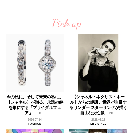
Pick up
今の私に、そして未来の私に。
【シャネル・ネクサス・ホー
【シャネル】が贈る、永遠の絆
ル】からの誘惑。世界が注目す
を形にする「ブライダルフェ
るリンダー スターリングが描く
ア」
自由な女性像
PR
PR
2026.07.24
2026.06.18
FASHION
LIFE STYLE