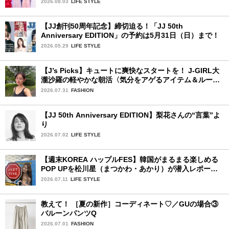
2026.08.03
LIFE STYLE
【JJ創刊50周年記念】締切迫る！「JJ 50th
Anniversary EDITION」の予約は5月31日（日）まで！
2026.05.29
LIFE STYLE
【J’s Picks】キュートに爽快なスタートを！ J-GIRL大
瀧沙羅の軽やかな朝活〈気分をアゲるアイテム＆ルーテ
ィーン〉
2026.07.31
FASHION
【JJ 50th Anniversary EDITION】梨花さんの“言葉”よ
り
2026.07.02
LIFE STYLE
【週末KOREA ハップルFES】韓国がまるまる楽しめる
POP UPを松川星（まつかわ・あかり）が潜入レポート
♡
2026.07.11
LIFE STYLE
教えて！ ［夏の新作］コーディネート♡／GUの場合③
バルーンパンツQ
2026.07.01
FASHION