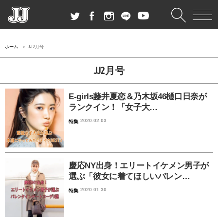
ホーム
JJ2月号
JJ2月号
E-girls藤井夏恋＆乃木坂46樋口日奈が
ランクイン！「女子大…
2020.02.03
特集
慶応NY出身！エリートイケメン男子が
選ぶ「彼女に着てほしいバレン…
2020.01.30
特集