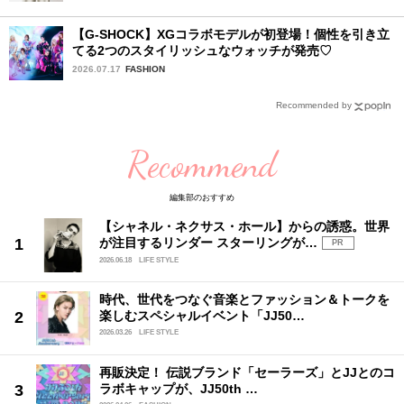
【G-SHOCK】XGコラボモデルが初登場！個性を引き立
てる2つのスタイリッシュなウォッチが発売♡
2026.07.17
FASHION
Recommended by
Recommend
編集部のおすすめ
【シャネル・ネクサス・ホール】からの誘惑。世界
が注目するリンダー スターリングが…
PR
2026.06.18
LIFE STYLE
時代、世代をつなぐ音楽とファッション＆トークを
楽しむスペシャルイベント「JJ50…
2026.03.26
LIFE STYLE
再販決定！ 伝説ブランド「セーラーズ」とJJとのコ
ラボキャップが、JJ50th …