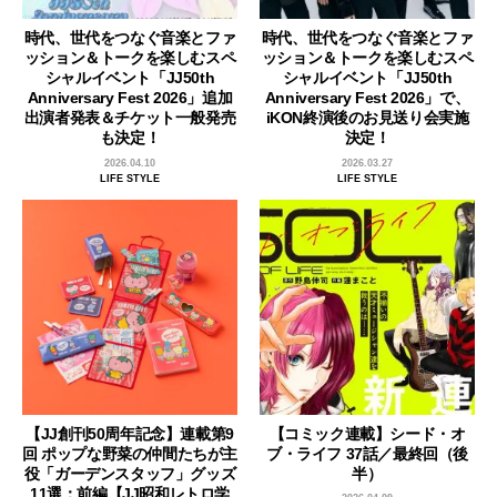
時代、世代をつなぐ音楽とファ
時代、世代をつなぐ音楽とファ
ッション＆トークを楽しむスペ
ッション＆トークを楽しむスペ
シャルイベント「JJ50th
シャルイベント「JJ50th
Anniversary Fest 2026」追加
Anniversary Fest 2026」で、
出演者発表＆チケット一般発売
iKON終演後のお見送り会実施
も決定！
決定！
2026.04.10
2026.03.27
LIFE STYLE
LIFE STYLE
【JJ創刊50周年記念】連載第9
【コミック連載】シード・オ
回 ポップな野菜の仲間たちが主
ブ・ライフ 37話／最終回（後
役「ガーデンスタッフ」グッズ
半）
11選：前編【JJ昭和レトロ学