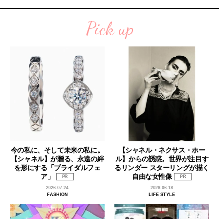
Pick up
今の私に、そして未来の私に。
【シャネル・ネクサス・ホー
【シャネル】が贈る、永遠の絆
ル】からの誘惑。世界が注目す
を形にする「ブライダルフェ
るリンダー スターリングが描く
ア」
自由な女性像
PR
PR
2026.07.24
2026.06.18
FASHION
LIFE STYLE