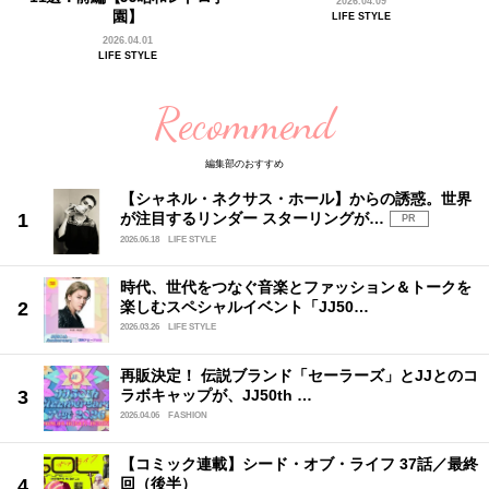
2026.04.09
園】
LIFE STYLE
2026.04.01
LIFE STYLE
Recommend
編集部のおすすめ
【シャネル・ネクサス・ホール】からの誘惑。世界
が注目するリンダー スターリングが…
PR
2026.06.18
LIFE STYLE
時代、世代をつなぐ音楽とファッション＆トークを
楽しむスペシャルイベント「JJ50…
2026.03.26
LIFE STYLE
再販決定！ 伝説ブランド「セーラーズ」とJJとのコ
ラボキャップが、JJ50th …
2026.04.06
FASHION
【コミック連載】シード・オブ・ライフ 37話／最終
回（後半）