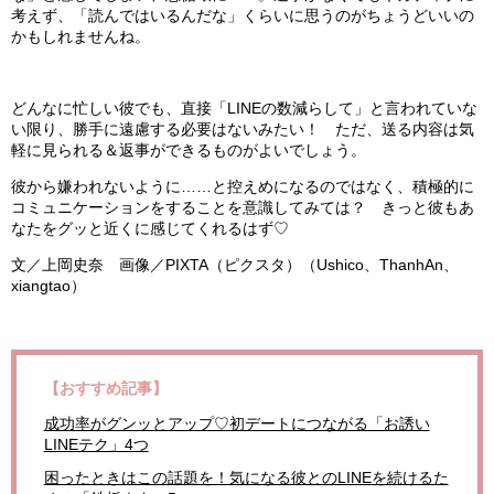
考えず、「読んではいるんだな」くらいに思うのがちょうどいいの
かもしれませんね。
どんなに忙しい彼でも、直接「LINEの数減らして」と言われていな
い限り、勝手に遠慮する必要はないみたい！ ただ、送る内容は気
軽に見られる＆返事ができるものがよいでしょう。
彼から嫌われないように……と控えめになるのではなく、積極的に
コミュニケーションをすることを意識してみては？ きっと彼もあ
なたをグッと近くに感じてくれるはず♡
文／上岡史奈 画像／PIXTA（ピクスタ）（Ushico、ThanhAn、
xiangtao）
【おすすめ記事】
成功率がグンッとアップ♡初デートにつながる「お誘い
LINEテク」4つ
困ったときはこの話題を！気になる彼とのLINEを続けるた