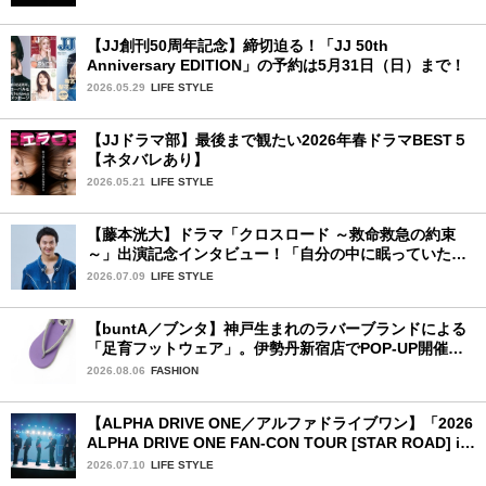
【JJ創刊50周年記念】締切迫る！「JJ 50th
Anniversary EDITION」の予約は5月31日（日）まで！
2026.05.29
LIFE STYLE
【JJドラマ部】最後まで観たい2026年春ドラマBEST５
【ネタバレあり】
2026.05.21
LIFE STYLE
【藤本洸大】ドラマ「クロスロード ～救命救急の約束
～」出演記念インタビュー！「自分の中に眠っていた熱
を思い出させてもらった作品です」
2026.07.09
LIFE STYLE
【buntA／ブンタ】神戸生まれのラバーブランドによる
「足育フットウェア」。伊勢丹新宿店でPOP-UP開催
中！
2026.08.06
FASHION
【ALPHA DRIVE ONE／アルファドライブワン】「2026
ALPHA DRIVE ONE FAN-CON TOUR [STAR ROAD] in
YOKOHAMA」1日目詳細レポ【前編】
2026.07.10
LIFE STYLE