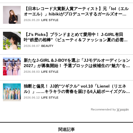
【日本レコード大賞新人賞アーティスト】元「lol（エル
オーエル）」hibikiがプロデュースするガールズオーデ
ィションが始動！ 応募は5月31日（日）まで
2026.05.20
LIFE STYLE
【J’s Picks】ブランドまとめて愛用中！ J-GIRL有田
叶“鉄壁の相棒”〈ビューティ＆ファッション夏の必需
品〉
2026.08.07
BEAUTY
新たなJ-GIRL＆J-BOYを選ぶ「JJモデルオーディション
2027」が募集開始！ 予選ブロックは候補生の“魅力”を重
視した「新システム」に変わります
2026.08.03
LIFE STYLE
独断と偏見！ JJ的“ツギクル” vol.10「Lienel（リエネ
ル）」……キラキラの青春を届ける6人組ボーイズグルー
プ
2026.06.12
LIFE STYLE
Recommended by
関連記事