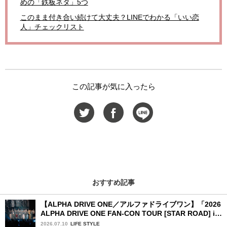
めの「鉄板ネタ」5つ
このまま付き合い続けて大丈夫？LINEでわかる「いい恋
人」チェックリスト
この記事が気に入ったら
おすすめ記事
【ALPHA DRIVE ONE／アルファドライブワン】「2026
ALPHA DRIVE ONE FAN-CON TOUR [STAR ROAD] in
YOKOHAMA」1日目詳細レポ【後編】
2026.07.10
LIFE STYLE