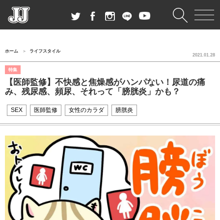
ホーム
ライフスタイル
2021.01.28
特集
【医師監修】不快感と焦燥感がハンパない！尿道の痛
み、残尿感、頻尿、それって「膀胱炎」かも？
SEX
医師監修
女性のカラダ
膀胱炎