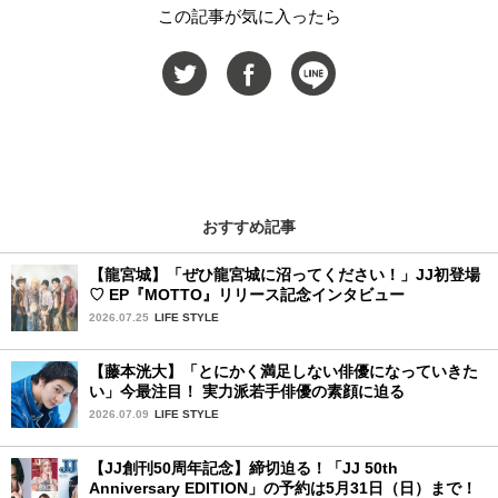
この記事が気に入ったら
おすすめ記事
【龍宮城】「ぜひ龍宮城に沼ってください！」JJ初登場
♡ EP『MOTTO』リリース記念インタビュー
2026.07.25
LIFE STYLE
【藤本洸大】「とにかく満足しない俳優になっていきた
い」今最注目！ 実力派若手俳優の素顔に迫る
2026.07.09
LIFE STYLE
【JJ創刊50周年記念】締切迫る！「JJ 50th
Anniversary EDITION」の予約は5月31日（日）まで！