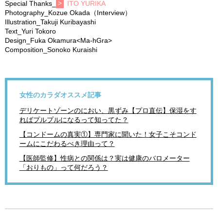
Special Thanks_
ITO YURIKA
Photography_Kozue Okada（Interview）
Illustration_Takuji Kuribayashi
Text_Yuri Tokoro
Design_Fuka Okamura<Ma-hGra>
Composition_Sonoko Kuraishi
女性のカラダオススメ記事
デリケートゾーンのにおい、黒ずみ【プロ直伝】保湿をす
ればプルプルになるって知ってた？
【コンドームの真実①】専門家に聞いた！女子こそコンド
ームにこだわるべき理由って？
【医師監修】性病との関係は？実は健康のバロメーター
「おりもの」って何だろう？