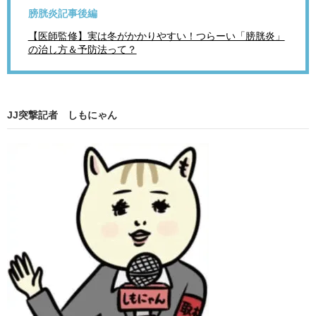
膀胱炎記事後編
【医師監修】実は冬がかかりやすい！つらーい「膀胱炎」
の治し方＆予防法って？
JJ突撃記者 しもにゃん