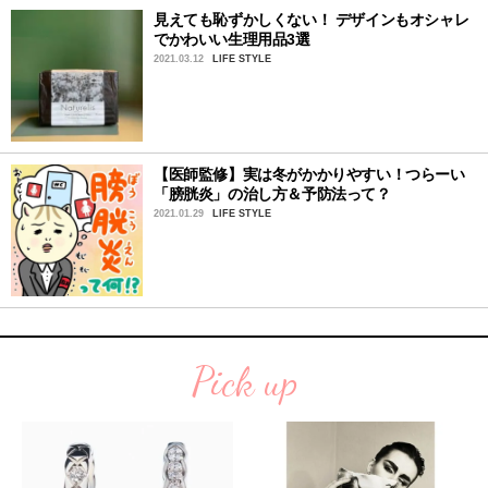
見えても恥ずかしくない！ デザインもオシャレ
でかわいい生理用品3選
2021.03.12
LIFE STYLE
【医師監修】実は冬がかかりやすい！つらーい
「膀胱炎」の治し方＆予防法って？
2021.01.29
LIFE STYLE
Pick up