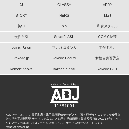
JJ
CLASSY.
VERY
STORY
HERS
Mart
美ST
bis
和食スタイル
女性自身
SmartFLASH
COMIC熱帯
comic Pureri
マンガ コミソル
本がすき。
kokode.jp
kokode Beauty
女性自身百貨店
kokode books
kokode digital
kokode GIFT
ABJマークは、この電子書店・電子書籍配信サービスが、著作権者からコンテンツ使用許
諾を得た正規版配信サービスであることを示す登録商標（登録番号 第6091713号）です。
ABJマークの詳細、ABJマークを掲示しているサービスの一覧はこちらです。
https://aebs.or.jp/