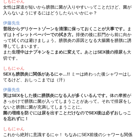
しもにゃん
女性は尿道が短いから膀胱に菌が入りやすいってことだけど、菌が
入らないようにするにはどうしたらいいかにゃ？
伊藤先生
普段からデリケートゾーンを清潔に保っておくことが大事です。
ま
ずは
トイレットペーパーでの拭き方。
排便の後に肛門から前に向か
って拭くのは避けましょう。膀胱炎の原因となる大腸菌を膀胱に誘
導してしまいます。
また
生理中はナプキンをこまめに変えて。
あとは
SEX後の排尿
も大
切です。
しもにゃん
SEXも膀胱炎に関係があるにゃ…!!
ミーは終わった後シャワーはし
てるけど、おしっこまでは（汗）
伊藤先生
実はSEXをした後に膀胱炎になる人が多くいるんです。
体の摩擦が
きっかけで膀胱に菌が入ってしまうことがあって。それで排尿をし
ないと膀胱に菌が充満してしまうことに。
菌の増殖を防ぐには尿を出すことだけなのでSEX後は必ずおしっこ
を忘れずに！
しもにゃん
これから絶対に意識するにゃ！ ちなみにSEX前後のシャワーも関係