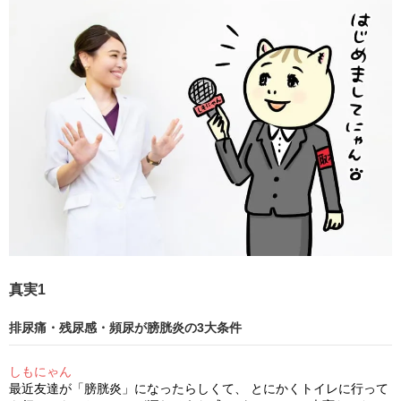
真実1
排尿痛・残尿感・頻尿が膀胱炎の3大条件
しもにゃん
最近友達が「膀胱炎」になったらしくて、 とにかくトイレに行って