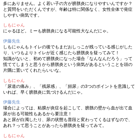
多にありません。よく若い子の方が膀胱炎になりやすいんですか？
と質問をいただくんですが、年齢は特に関係なく、女性全体で発症
しやすい病気です。
しもにゃん
にゃるほど。ミーも膀胱炎になる可能性大なんだにゃ。
伊藤先生
しもにゃんもトイレの後でもまだおしっこが残っている感じがした
り、いつもよりトイレが近く感じたら膀胱炎を疑ってみて！
知識がないと、初めて膀胱炎になった場合「なんなんだろう」って
慌ててしまうと思うから膀胱炎という病気があるということを頭の
片隅に置いてくれたらいいな。
しもにゃん
「尿道の痛み」、「残尿感」、「頻尿」の3つのポイントを意識して
いれば、早く膀胱炎に気づけるんだにゃ。
伊藤先生
場合によっては、粘膜が炎症を起こして、膀胱の壁から血が出て血
尿が出る可能性もあるから要注意！
あと尿が白濁したり、尿の状態も普段と変わってくるはずなので、
あれ？って思うことがあったら膀胱炎を疑ってみて。
しもにゃん