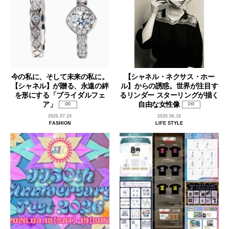
今の私に、そして未来の私に。
【シャネル・ネクサス・ホー
【シャネル】が贈る、永遠の絆
ル】からの誘惑。世界が注目す
を形にする「ブライダルフェ
るリンダー スターリングが描く
ア」
自由な女性像
PR
PR
2026.07.24
2026.06.18
FASHION
LIFE STYLE