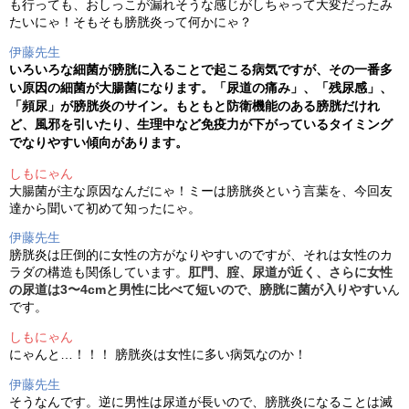
も行っても、おしっこが漏れそうな感じがしちゃって大変だったみ
たいにゃ！そもそも膀胱炎って何かにゃ？
伊藤先生
いろいろな細菌が膀胱に入ることで起こる病気ですが、その一番多
い原因の細菌が大腸菌になります。「尿道の痛み」、「残尿感」、
「頻尿」が膀胱炎のサイン。もともと防衛機能のある膀胱だけれ
ど、風邪を引いたり、生理中など免疫力が下がっているタイミング
でなりやすい傾向があります。
しもにゃん
大腸菌が主な原因なんだにゃ！ミーは膀胱炎という言葉を、今回友
達から聞いて初めて知ったにゃ。
伊藤先生
膀胱炎は圧倒的に女性の方がなりやすいのですが、それは女性のカ
ラダの構造も関係しています。
肛門、腟、尿道が近く、さらに女性
の尿道は3〜4cmと男性に比べて短いので、膀胱に菌が入りやすい
ん
です。
しもにゃん
にゃんと…！！！ 膀胱炎は女性に多い病気なのか！
伊藤先生
そうなんです。逆に男性は尿道が長いので、膀胱炎になることは滅