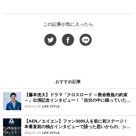
この記事が気に入ったら
おすすめ記事
【藤本洸大】ドラマ「クロスロード ～救命救急の約束
～」出演記念インタビュー！「自分の中に眠っていた熱
を思い出させてもらった作品です」
2026.07.09
LIFE STYLE
【AEN／エイエン】ファン3000人を前に初ステージ！
本番直前の独占インタビューで語った思いからの、ショ
ーケース完全レポート！
2026.07.23
LIFE STYLE