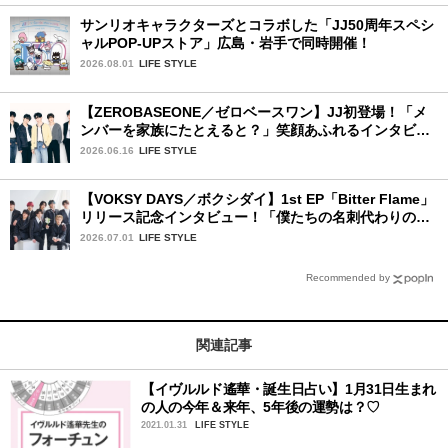
サンリオキャラクターズとコラボした「JJ50周年スペシ
ャルPOP-UPストア」広島・岩手で同時開催！
2026.08.01
LIFE STYLE
【ZEROBASEONE／ゼロベースワン】JJ初登場！「メ
ンバーを家族にたとえると？」笑顔あふれるインタビュ
ー♡
2026.06.16
LIFE STYLE
【VOKSY DAYS／ボクシダイ】1st EP「Bitter Flame」
リリース記念インタビュー！「僕たちの名刺代わりのよ
うなアルバム」
2026.07.01
LIFE STYLE
Recommended by
関連記事
【イヴルルド遙華・誕生日占い】1月31日生まれ
の人の今年＆来年、5年後の運勢は？♡
2021.01.31
LIFE STYLE