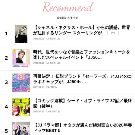
Recommend
編集部のおすすめ
【シャネル・ネクサス・ホール】からの誘惑。世界
が注目するリンダー スターリングが…
PR
2026.06.18
LIFE STYLE
時代、世代をつなぐ音楽とファッション＆トークを
楽しむスペシャルイベント「JJ50…
2026.03.26
LIFE STYLE
再販決定！ 伝説ブランド「セーラーズ」とJJとのコ
ラボキャップが、JJ50th …
2026.04.06
FASHION
【コミック連載】シード・オブ・ライフ 37話／最終
回（後半）
2026.04.09
LIFE STYLE
【JJドラマ部】オタクが選んだ絶対面白い2026年春
ドラマBEST５