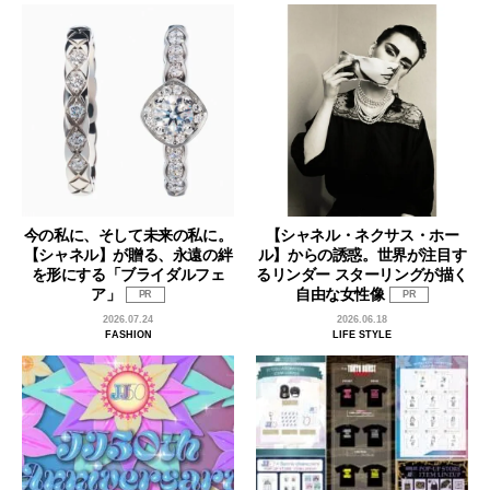
今の私に、そして未来の私に。
【シャネル・ネクサス・ホー
【シャネル】が贈る、永遠の絆
ル】からの誘惑。世界が注目す
を形にする「ブライダルフェ
るリンダー スターリングが描く
ア」
自由な女性像
PR
PR
2026.07.24
2026.06.18
FASHION
LIFE STYLE