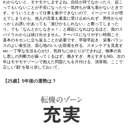
わからないと、モヤモヤしますよね。自信が持てなかったり、起こ
ってもいないことが不安になったり⋯気持ちが落ち着かないときで
す。そういうときって仕事も集中できないので、イージーミスが増
えてしまうかも。他人の言葉も素直に受け止められず、男性からせ
っかくお誘いがあっても「遊びかもしれない」と断ってしまった
り。でも「なんとかしなきゃ！」と躍起になればなるほど、負のス
パイラルからは抜け出せません。ナーバスになりやすい時期こそ、
基本のキホンに立ち返ることが必要です。早寝早起き、栄養バラン
スのよい食生活、居心地のいいお部屋を作る、スキンケアを見直す
etc.⋯丁寧な生活を心がけ、気持ちにゆとりができれば、物事の良
し悪しの判断力が蘇ってくるはず。働きすぎ、考えすぎもNG。次の
年はモヤモヤゾーンで抱えた問題たちを片付ける、清算期。ここで
正しい”勘”を取り戻しておいて。
【25歳】5年後の運勢は？