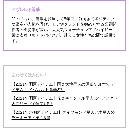
イヴルルド遥華
JJの『占い』連載を担当して5年目。前向きでポジティブ
な鑑定が人気を呼び、モデやタレントを始めとする業界関
係者の支持率が高い、大人気フォーチュンアドバイザー。
歯に衣着せぬアドバイスが、迷える女性たちの間で話題で
す。
あわせて読みたい！
【2021年開運アイテム】雨＆大地星人の運気がUPするア
イテム♡ イヴルルド遙華占い
【2021年開運アイテム】花＆キャンドル星人はヘアアクセ
＆赤リップで運気UP！
【2021年の開運アイテム!】ダイヤモンド星人と木星人の
ラッキーアイテム6選