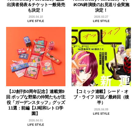
出演者発表＆チケット一般発売
iKON終演後のお見送り会実施
も決定！
決定！
2026.04.10
2026.03.27
LIFE STYLE
LIFE STYLE
【JJ創刊50周年記念】連載第9
【コミック連載】シード・オ
回 ポップな野菜の仲間たちが主
ブ・ライフ 37話／最終回（後
役「ガーデンスタッフ」グッズ
半）
11選：前編【JJ昭和レトロ学
2026.04.09
園】
LIFE STYLE
2026.04.01
LIFE STYLE