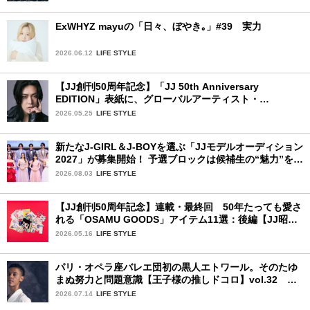
ExWHYZ mayuの「日々、ぼやき｡」#39 実力
2026.06.12
LIFE STYLE
【JJ創刊50周年記念】「JJ 50th Anniversary
EDITION」表紙に、グローバルアーティスト・
YUTA（NCT）が登場します！
2026.05.25
LIFE STYLE
新たなJ-GIRL＆J-BOYを選ぶ「JJモデルオーディション
2027」が募集開始！ 予選ブロックは候補生の“魅力”を重
視した「新システム」に変わります
2026.08.03
LIFE STYLE
【JJ創刊50周年記念】連載・最終回 50年たっても愛さ
れる「OSAMU GOODS」アイテム11選：後編【JJ昭和
レトロ学園】
2026.05.16
LIFE STYLE
パリ・オペラ座バレエ団初の黒人エトワール。そのたゆ
まぬ努力と問題意識【王子様の推しドコロ】vol.32 ギ
ヨーム・ディオップさん
2026.07.14
LIFE STYLE