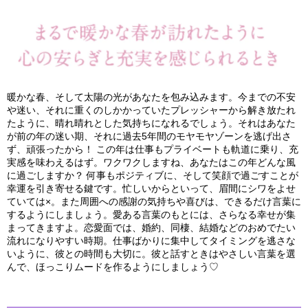
暖かな春、そして太陽の光があなたを包み込みます。今までの不安
や迷い、それに重くのしかかっていたプレッシャーから解き放たれ
たように、晴れ晴れとした気持ちになれるでしょう。それはあなた
が前の年の迷い期、それに過去5年間のモヤモヤゾーンを逃げ出さ
ず、頑張ったから！ この年は仕事もプライベートも軌道に乗り、充
実感を味わえるはず。ワクワクしますね、あなたはこの年どんな風
に過ごしますか？ 何事もポジティブに、そして笑顔で過ごすことが
幸運を引き寄せる鍵です。忙しいからといって、眉間にシワをよせ
ていては×。また周囲への感謝の気持ちや喜びは、できるだけ言葉に
するようにしましょう。愛ある言葉のもとには、さらなる幸せが集
まってきますよ。恋愛面では、婚約、同棲、結婚などのおめでたい
流れになりやすい時期。仕事ばかりに集中してタイミングを逃さな
いように、彼との時間も大切に。彼と話すときはやさしい言葉を選
んで、ほっこりムードを作るようにしましょう♡