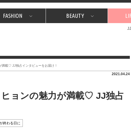
FASHION
BEAUTY
LI
J
美容担当のお気に入り
What's NEW？
占い
韓国
特集
What's NEW？
韓国
SNAP
ザ・ベスト5
特集
ザ・ベスト5
プレゼント
旅
JJグル
JJスタ
フォーチュンサイクル
ネイチャー
満載♡ JJ独占インタビューをお届け！
2021.04.24
ヒョンの魅力が満載♡ JJ独占
！
が終わる日に