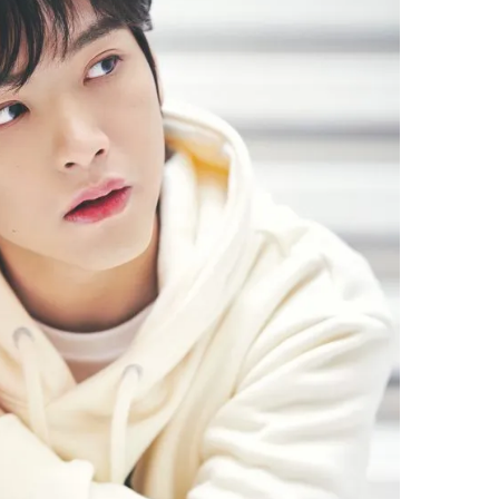
棒”〈ビューティ＆ファッション
どうやら俺のこと好きら
2026.08.07
2026.08.05
夏の必需品〉
送記念インタビュー♡ 「
BEAUTY
LIFE STYLE
斗くんが可愛く見えたん
【JJ専属モデルの素顔】ビューテ
新たなJ-GIRL＆J-BOY
ィ大好き！ 松川 星のお気に入り
「JJモデルオーディショ
コスメをCHECK
2027」が募集開始！ 予
2025.12.16
2026.08.03
クは候補生の“魅力”を重
BEAUTY
LIFE STYLE
「新システム」に変わり
【J’s Picks】悲しい経験でたどり
【イケメンCOMIC】hue-
着いた…J-BOY三上龍の手放せな
バー独占インタビュー②
い“オールインワン”アイテム〈ビ
矢「感情をズバーッと言
2026.08.05
2026.08.07
ューティ＆ファッション夏の必需
た時は幸せ〜」
BEAUTY
LIFE STYLE
品〉
【注目アーティストRainy。っ
【AEN／エイエン】注目
て？】自称“コスメオタク見習
人ボーイズグループが始動
い”のポーチの中身、拝見しま
ュー目前のフレッシュな
2026.01.30
2026.07.23
す！
占インタビュー。7人の
BEAUTY
LIFE STYLE
ります♪
【J’s Picks】J-GIRL早坂萌香の
曾祖父のバレエスクール
徹底した日焼けケア！ でも、いち
リカへ……オールラウン
ばん大切なのは…〈ビューティ＆
指すダンサーは踊ること
2026.07.24
2026.03.30
ファッション夏の必需品〉
ぎる【王子様の推しドコ
BEAUTY
LIFE STYLE
vol.29 三宅啄未さん