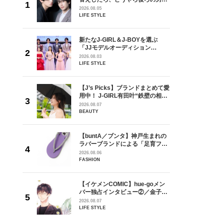
しい」放
どうやら俺のこと好きらしい」放
2026.08.05
自然と詠
送記念インタビュー♡ 「自然と詠
LIFE STYLE
です」
斗くんが可愛く見えたんです」
を選ぶ
新たなJ-GIRL＆J-BOYを選ぶ
ン
「JJモデルオーディション
選ブロッ
2027」が募集開始！ 予選ブロッ
2026.08.03
視した
クは候補生の“魅力”を重視した
LIFE STYLE
ます
「新システム」に変わります
goメン
【J’s Picks】ブランドまとめて愛
／金子玄
用中！ J-GIRL有田叶“鉄壁の相
葉にでき
棒”〈ビューティ＆ファッション
2026.08.07
夏の必需品〉
BEAUTY
の日韓新
【buntA／ブンタ】神戸生まれの
！ デビ
ラバーブランドによる「足育フッ
面々を独
トウェア」。伊勢丹新宿店でPOP-
2026.08.06
魅力に迫
UP開催中！
FASHION
からアメ
【イケメンCOMIC】hue-goメン
ダーを目
バー独占インタビュー②／金子玄
が好きす
矢「感情をズバーッと言葉にでき
2026.08.07
ロ】
た時は幸せ〜」
LIFE STYLE