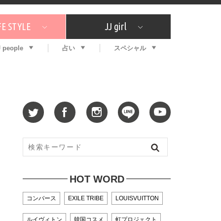
FE STYLE
JJ girl
J people
占い
スペシャル
メガイド
ッフの"それどこの"？
コスメ全部試してみた
エンタメ
プチプラ
What's NEW？
プレゼント
特集
おしゃラン！
プレゼント
恋愛
特集
コラム
インタビュー
サイン占い
毎週更新！ ジョニー楓の12星座占い
最新号
SNSキャンペーン
バックナンバー
HOT WORD
コンバース
EXILE TRIBE
LOUISVUITTON
ルイヴィトン
韓国コスメ
虹プロジェクト