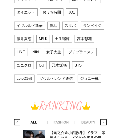
ダイエット
おうち時間
JO1
イヴルルド遙華
就活
スタバ
ランペイジ
藤井夏恋
M!LK
土生瑞穂
高本彩花
LINE
Niki
女子大生
プチプラコスメ
ユニクロ
GU
乃木坂46
BTS
JJ-JO1部
ソウルトレンド通信
ジョニー楓
RANKING
IFE STYLE
ALL
FASHION
BEAUTY
LIFE STYLE
ラマ「席
【元之介＆小西詠斗】ドラマ「席
ろの男が
替えしたら、どうやら後ろの男が