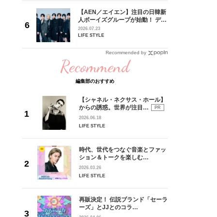
【AEN／エイエン】注目の日韓新
身がアーテ
人ボーイズグループが始動！ デビ
となった
ュー目前のフレッシュな面々を独
2026.07.23
インクレ
占インタビュー。7人の魅力に迫
LIFE STYLE
インタビ
ります♪
Recommended by
Recommend
編集部のおすすめ
【シャネル・ネクサス・ホール】
からの誘惑。世界が注目…
PR
2026.06.18
LIFE STYLE
時代、世代をつなぐ音楽とファッ
ション＆トークを楽しむ…
2026.03.26
LIFE STYLE
再販決定！ 伝説ブランド「セーラ
ーズ」とJJとのコラ…