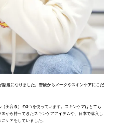
【JJ専属モデルの素顔】ツヤと輝
【新世代J-POPグループ
きを放つ美肌を生み出す松川 星の
aoen（アオエン）】自
愛用スキンケア
ィストを目指すきかっけ
2025.12.16
2025.10.20
先輩とは―― 新曲「青春
BEAUTY
LIFE STYLE
ディブル」リリース記念
ュー
ク”が話題になりました。普段からメークやスキンケアにこだ
ル（美容液）の3つを使っています。スキンケアはとても
韓国から持ってきたスキンケアアイテムや、日本で購入し
めにケアをしていました。