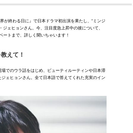
と世界が終わる日に』で日本ドラマ初出演を果たし、“ミンジ
ム・ジェヒョンさん。今、注目度急上昇中の彼について、
ベートまで、詳しく聞いちゃいます！
を教えて！
現場でのウラ話をはじめ、ビューティルーティンや日本滞
たジェヒョンさん。全て日本語で答えてくれた充実のイン
BEAUTY
L
【J’s Picks】ブランドまとめて愛
【元之介＆小西詠斗】ド
用中！ J-GIRL有田叶“鉄壁の相
替えしたら、どうやら後