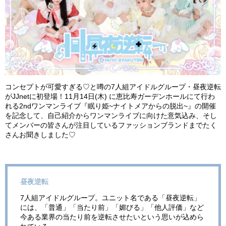
コンセプトが可愛すぎる♡と噂の7人組アイドルグループ・昼夜逆転
がJJnetに初登場！11月14日(木) に恵比寿ガーデンホールにて行わ
れる2ndワンマンライブ『眠り姫~ナイトメアからの脱出~』の開催
を記念して、自己紹介からワンマンライブに向けた意気込み、そし
てメンバーの皆さんが注目しているファッションブランドまでたく
さんお聞きしました♡
昼夜逆転
7人組アイドルグループ。ユニット名である「昼夜逆転」
には、「普通」「当たり前」「媚びる」「他人評価」など
今ある業界の当たり前を逆転させたいという思いが込めら