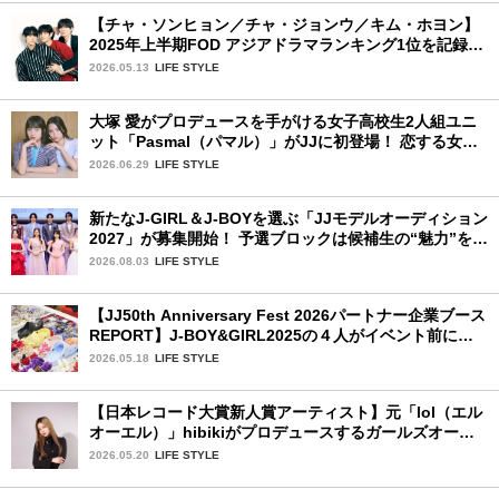
【チャ・ソンヒョン／チャ・ジョンウ／キム・ホヨン】
2025年上半期FOD アジアドラマランキング1位を記録！
韓国BLドラマ「秘密の間柄」出演の3人に来日記念イン
2026.05.13
LIFE STYLE
タビュー♡
大塚 愛がプロデュースを手がける女子高校生2人組ユニ
ット「Pasmal（パマル）」がJJに初登場！ 恋する女の
コのキュンキュンする感情を歌った最新曲「BULL」を
2026.06.29
LIFE STYLE
チェック♪
新たなJ-GIRL＆J-BOYを選ぶ「JJモデルオーディション
2027」が募集開始！ 予選ブロックは候補生の“魅力”を重
視した「新システム」に変わります
2026.08.03
LIFE STYLE
【JJ50th Anniversary Fest 2026パートナー企業ブース
REPORT】J-BOY&GIRL2025の４人がイベント前にク
ロックスを訪問してジビッツ™体験！
2026.05.18
LIFE STYLE
【日本レコード大賞新人賞アーティスト】元「lol（エル
オーエル）」hibikiがプロデュースするガールズオーデ
ィションが始動！ 応募は5月31日（日）まで
2026.05.20
LIFE STYLE