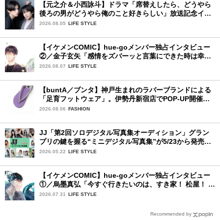
【元之介＆小西詠斗】ドラマ「席替えしたら、どうやら
後ろの男がどうやら俺のこと好きらしい」放送記念イン
タビュー♡ 「自然と詠斗くんが可愛く見えたんです」
2026.08.05
LIFE STYLE
【イケメンCOMIC】hue-goメンバー独占インタビュー
②／金子玄矢「感情をズバーッと言葉にできた時は幸
せ〜」
2026.08.07
LIFE STYLE
【buntA／ブンタ】神戸生まれのラバーブランドによる
「足育フットウェア」。伊勢丹新宿店でPOP-UP開催
中！
2026.08.06
FASHION
JJ「第2回ソロデジタル写真集オーディション」グラン
プリの鍵を握る“ミニデジタル写真集”が5/23から発売！
ファイナリストの個性あふれる18冊
2026.05.22
LIFE STYLE
【イケメンCOMIC】hue-goメンバー独占インタビュー
①／烏墨真弘「今すぐ行きたいのは、すき家！ 松屋！ ミ
スド！」
2026.07.31
LIFE STYLE
Recommended by