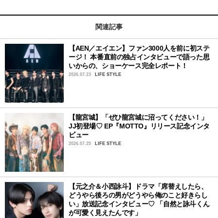
関連記事
【AEN／エイエン】ファン3000人を前に初ステ
ージ！ 本番直前の独占インタビューで語った思
いからの、ショーケース完全レポート！
2026.07.23
LIFE STYLE
【龍宮城】「ぜひ龍宮城に沼ってください！」
JJ初登場♡ EP『MOTTO』リリース記念インタ
ビュー
2026.07.25
LIFE STYLE
【元之介＆小西詠斗】ドラマ「席替えしたら、
どうやら後ろの男がどうやら俺のこと好きらし
い」放送記念インタビュー♡ 「自然と詠斗くん
が可愛く見えたんです」