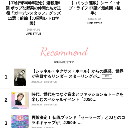
【JJ創刊50周年記念】連載第9
【コミック連載】シード・オ
回 ポップな野菜の仲間たちが主
ブ・ライフ 37話／最終回（後
役「ガーデンスタッフ」グッズ
半）
11選：前編【JJ昭和レトロ学
2026.04.09
園】
LIFE STYLE
2026.04.01
LIFE STYLE
Recommend
編集部のおすすめ
【シャネル・ネクサス・ホール】からの誘惑。世界
が注目するリンダー スターリングが…
PR
2026.06.18
LIFE STYLE
時代、世代をつなぐ音楽とファッション＆トークを
楽しむスペシャルイベント「JJ50…
2026.03.26
LIFE STYLE
再販決定！ 伝説ブランド「セーラーズ」とJJとのコ
ラボキャップが、JJ50th …
2026.04.06
FASHION