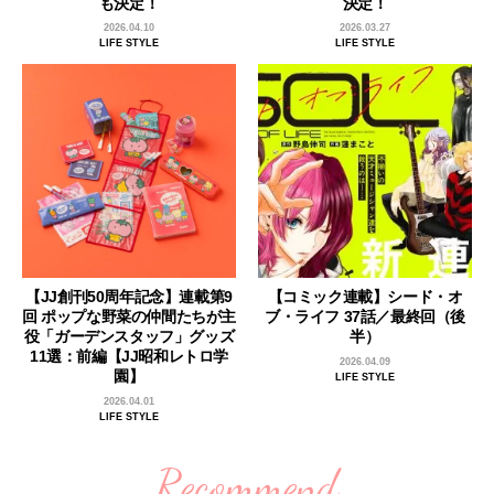
も決定！
決定！
2026.04.10
2026.03.27
LIFE STYLE
LIFE STYLE
【JJ創刊50周年記念】連載第9
【コミック連載】シード・オ
回 ポップな野菜の仲間たちが主
ブ・ライフ 37話／最終回（後
役「ガーデンスタッフ」グッズ
半）
11選：前編【JJ昭和レトロ学
2026.04.09
園】
LIFE STYLE
2026.04.01
LIFE STYLE
Recommend