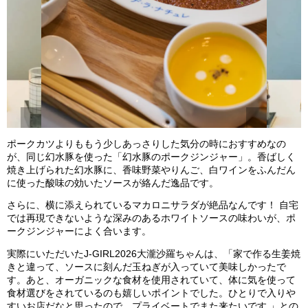
ポークカツよりももう少しあっさりした気分の時におすすめなの
が、同じ幻水豚を使った「幻水豚のポークジンジャー」。香ばしく
焼き上げられた幻水豚に、香味野菜やりんご、白ワインをふんだん
に使った酸味の効いたソースが絡んだ逸品です。
さらに、横に添えられているマカロニサラダが絶品なんです！ 自宅
では再現できないような深みのあるホワイトソースの味わいが、ポ
ークジンジャーによく合います。
実際にいただいたJ-GIRL2026大瀧沙羅ちゃんは、「家で作る生姜焼
きと違って、ソースに刻んだ玉ねぎが入っていて美味しかったで
す。あと、オーガニックな食材を使用されていて、体に気を使って
食材選びをされているのも嬉しいポイントでした。ひとりで入りや
すいお店だなと思ったので、プライベートでまた来たいです 」との