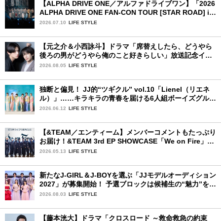
【ALPHA DRIVE ONE／アルファドライブワン】「2026
ALPHA DRIVE ONE FAN-CON TOUR [STAR ROAD] in
YOKOHAMA」1日目詳細レポ【後編】
2026.07.10
LIFE STYLE
【元之介＆小西詠斗】ドラマ「席替えしたら、どうやら
後ろの男がどうやら俺のこと好きらしい」放送記念イン
タビュー♡ 「自然と詠斗くんが可愛く見えたんです」
2026.08.05
LIFE STYLE
独断と偏見！ JJ的“ツギクル” vol.10「Lienel（リエネ
ル）」……キラキラの青春を届ける6人組ボーイズグルー
プ
2026.06.12
LIFE STYLE
【&TEAM／エンティーム】メンバーコメントもたっぷり
お届け！&TEAM 3rd EP SHOWCASE「We on Fire」を
詳細レポート【前編】
2026.05.13
LIFE STYLE
新たなJ-GIRL＆J-BOYを選ぶ「JJモデルオーディション
2027」が募集開始！ 予選ブロックは候補生の“魅力”を重
視した「新システム」に変わります
2026.08.03
LIFE STYLE
【藤本洸大】ドラマ「クロスロード ～救命救急の約束