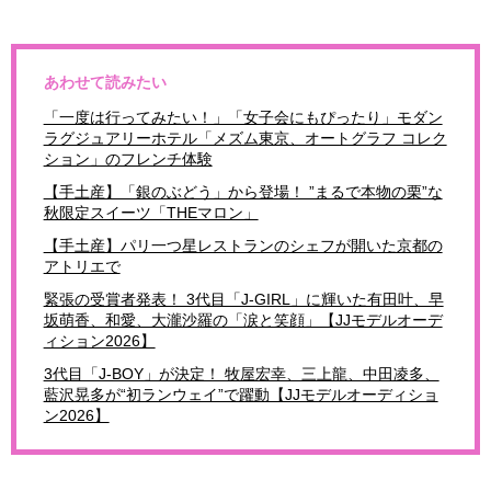
あわせて読みたい
「一度は行ってみたい！」「女子会にもぴったり」モダン
ラグジュアリーホテル「メズム東京、オートグラフ コレク
ション」のフレンチ体験
【手土産】「銀のぶどう」から登場！ ”まるで本物の栗”な
秋限定スイーツ「THEマロン」
【手土産】パリ一つ星レストランのシェフが開いた京都の
アトリエで
緊張の受賞者発表！ 3代目「J-GIRL」に輝いた有田叶、早
坂萌香、和愛、大瀧沙羅の「涙と笑顔」【JJモデルオーデ
ィション2026】
3代目「J-BOY」が決定！ 牧屋宏幸、三上龍、中田凌多、
藍沢晃多が“初ランウェイ”で躍動【JJモデルオーディショ
ン2026】