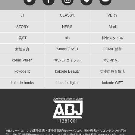
JJ
CLASSY.
VERY
STORY
HERS
Mart
美ST
bis
和食スタイル
女性自身
SmartFLASH
COMIC熱帯
comic Pureri
マンガ コミソル
本がすき。
kokode.jp
kokode Beauty
女性自身百貨店
kokode books
kokode digital
kokode GIFT
ABJマークは、この電子書店・電子書籍配信サービスが、著作権者からコンテンツ使用許
諾を得た正規版配信サービスであることを示す登録商標（登録番号 第6091713号）です。