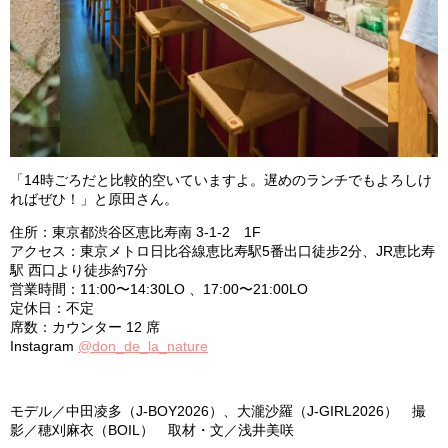
「14時ごろだと比較的空いていますよ。遅めのランチでもよろしけ
ればぜひ！」と原田さん。
住所：東京都渋谷区恵比寿南 3-1-2 1F
アクセス：東京メトロ日比谷線恵比寿駅5番出口徒步2分、JR恵比寿
駅 西口より徒歩約7分
営業時間：11:00〜14:30LO 、17:00〜21:00LO
定休日：不定
席数：カウンター 12 席
Instagram
@don_de_la_nature
モデル／中田凌多（J-BOY2026）、大瀧沙羅（J-GIRL2026） 撮
影／穂刈麻衣（BOIL） 取材・文／浅井美咲