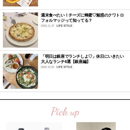
週末食べたい！チーズに蜂蜜♡魅惑のクワトロ
フォルマッジって知ってる？
2020.11.27
LIFE STYLE
「明日は銀座でランチしよ♡」休日にいきたい
大人なランチ6選【銀座編】
2020.10.02
LIFE STYLE
Pick up