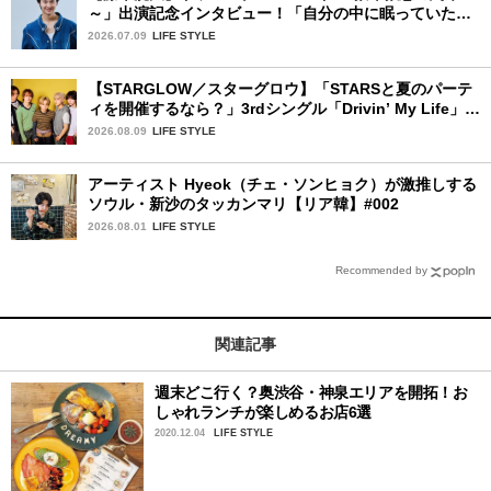
～」出演記念インタビュー！「自分の中に眠っていた熱
を思い出させてもらった作品です」
2026.07.09
LIFE STYLE
【STARGLOW／スターグロウ】「STARSと夏のパーテ
ィを開催するなら？」3rdシングル「Drivin’ My Life」リ
リース記念インタビュー！
2026.08.09
LIFE STYLE
アーティスト Hyeok（チェ・ソンヒョク）が激推しする
ソウル・新沙のタッカンマリ【リア韓】#002
2026.08.01
LIFE STYLE
Recommended by
関連記事
週末どこ行く？奥渋谷・神泉エリアを開拓！お
しゃれランチが楽しめるお店6選
2020.12.04
LIFE STYLE