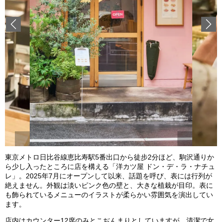
Previous
東京メトロ日比谷線恵比寿駅5番出口から徒步2分ほど、駒沢通りか
ら少し入ったところに店を構える「洋カツ屋 ドン・デ・ラ・ナチュ
レ」。2025年7月にオープンして以来、話題を呼び、表には行列が
絶えません。外観は淡いピンク色の壁と、大きな植栽が目印。表に
も飾られているメニューのイラストが柔らかい雰囲気を演出してい
ます。
店内はカウンター12席のみとこぢんまりとしていますが、清潔で女