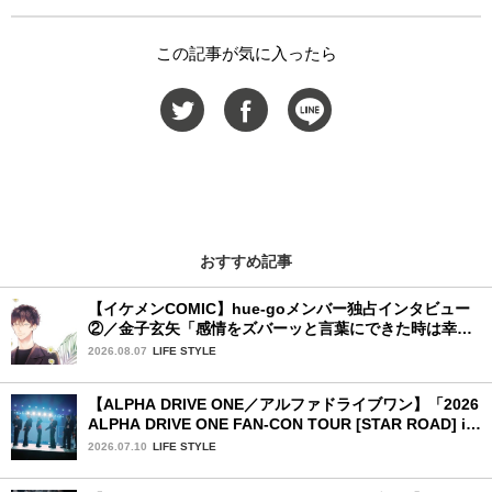
この記事が気に入ったら
おすすめ記事
【イケメンCOMIC】hue-goメンバー独占インタビュー
②／金子玄矢「感情をズバーッと言葉にできた時は幸
せ〜」
2026.08.07
LIFE STYLE
【ALPHA DRIVE ONE／アルファドライブワン】「2026
ALPHA DRIVE ONE FAN-CON TOUR [STAR ROAD] in
YOKOHAMA」1日目詳細レポ【前編】
2026.07.10
LIFE STYLE