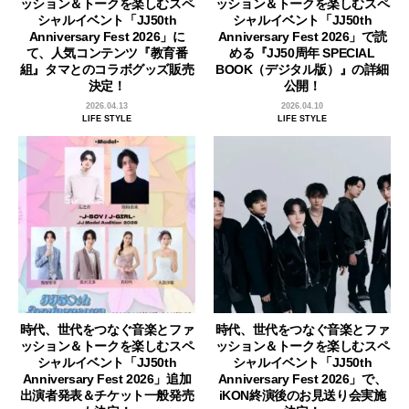
ッション＆トークを楽しむスペ
ッション＆トークを楽しむスペ
シャルイベント「JJ50th
シャルイベント「JJ50th
Anniversary Fest 2026」に
Anniversary Fest 2026」で読
て、人気コンテンツ『教育番
める『JJ50周年 SPECIAL
組』タマとのコラボグッズ販売
BOOK（デジタル版）』の詳細
決定！
公開！
2026.04.13
2026.04.10
LIFE STYLE
LIFE STYLE
時代、世代をつなぐ音楽とファ
時代、世代をつなぐ音楽とファ
ッション＆トークを楽しむスペ
ッション＆トークを楽しむスペ
シャルイベント「JJ50th
シャルイベント「JJ50th
Anniversary Fest 2026」追加
Anniversary Fest 2026」で、
出演者発表＆チケット一般発売
iKON終演後のお見送り会実施