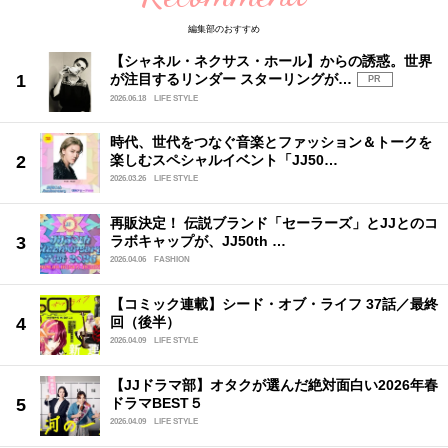
編集部のおすすめ
【シャネル・ネクサス・ホール】からの誘惑。世界
が注目するリンダー スターリングが…
PR
2026.06.18
LIFE STYLE
時代、世代をつなぐ音楽とファッション＆トークを
楽しむスペシャルイベント「JJ50…
2026.03.26
LIFE STYLE
再販決定！ 伝説ブランド「セーラーズ」とJJとのコ
ラボキャップが、JJ50th …
2026.04.06
FASHION
【コミック連載】シード・オブ・ライフ 37話／最終
回（後半）
2026.04.09
LIFE STYLE
【JJドラマ部】オタクが選んだ絶対面白い2026年春
ドラマBEST５
2026.04.09
LIFE STYLE