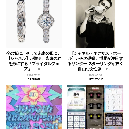
今の私に、そして未来の私に。
【シャネル・ネクサス・ホー
【シャネル】が贈る、永遠の絆
ル】からの誘惑。世界が注目す
を形にする「ブライダルフェ
るリンダー スターリングが描く
ア」
自由な女性像
PR
PR
2026.07.24
2026.06.18
FASHION
LIFE STYLE