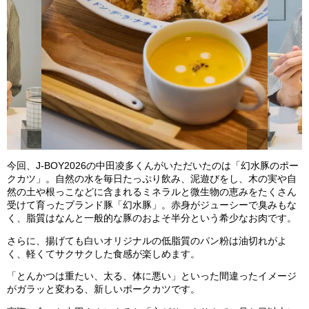
今回、J-BOY2026の中田凌多くんがいただいたのは「幻水豚のポー
クカツ」。自然の水を毎日たっぷり飲み、泥遊びをし、木の実や自
然の土や根っこなどに含まれるミネラルと微生物の恵みをたくさん
受けて育ったブランド豚「幻水豚」。赤身がジューシーで臭みもな
く、脂質はなんと一般的な豚のおよそ半分という希少なお肉です。
さらに、揚げても白いオリジナルの低脂質のパン粉は油切れがよ
く、軽くてサクサクした食感が楽しめます。
「とんかつは重たい、太る、体に悪い」といった間違ったイメージ
がガラッと変わる、新しいポークカツです。