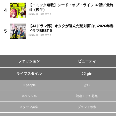
【コミック連載】シード・オブ・ライフ 37話／最終
回（後半）
2026.04.09
LIFE STYLE
【JJドラマ部】オタクが選んだ絶対面白い2026年春
ドラマBEST５
2026.04.09
LIFE STYLE
ファッション
ビューティ
ライフスタイル
JJ girl
JJ people
占い
スペシャル
読者モデル募集
スタッフ募集
ブランド検索