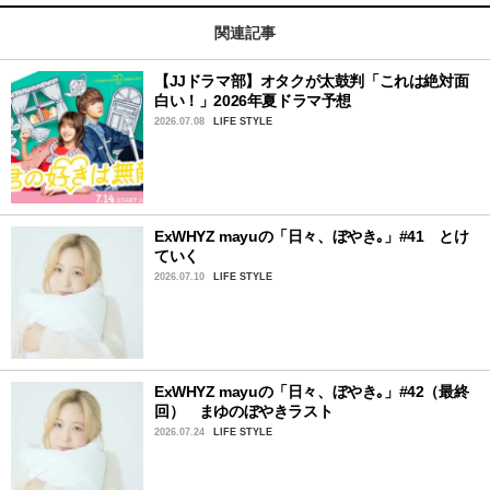
関連記事
【JJドラマ部】オタクが太鼓判「これは絶対面
白い！」2026年夏ドラマ予想
2026.07.08
LIFE STYLE
ExWHYZ mayuの「日々、ぼやき｡」#41 とけ
ていく
2026.07.10
LIFE STYLE
ExWHYZ mayuの「日々、ぼやき｡」#42（最終
回） まゆのぼやきラスト
2026.07.24
LIFE STYLE