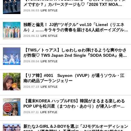
メですか？」カバーステージも♡「2026 TXT MOA
CON IN JAPAN」千葉公演2日目を詳細レポ【後編】
2026.06.03
LIFE STYLE
独断と偏見！ JJ的“ツギクル” vol.10「Lienel（リエネ
ル）」……キラキラの青春を届ける6人組ボーイズグルー
プ
2026.06.12
LIFE STYLE
【TWS／トゥアス】しゅわしゅわ弾けるような爽やかさ
が炸裂♡ TWS Japan 2nd Single『SODA SODA』発売
記念SPECIAL SHOWCASEを詳細レポ
2026.08.04
LIFE STYLE
【リア韓】#001 Suyeon（VVUP）が通うソウル・江
南の絶品ブーランジェリー
2026.07.15
LIFE STYLE
【週末KOREA ハップルFES】韓国がまるまる楽しめる
POP UPを松川星（まつかわ・あかり）が潜入レポート
♡
2026.07.11
LIFE STYLE
新たなJ-GIRL＆J-BOYを選ぶ「JJモデルオーディション