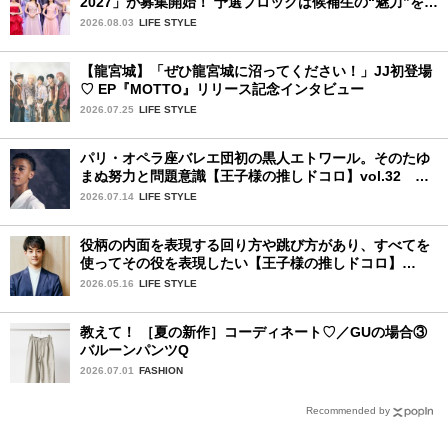
2027」が募集開始！ 予選ブロックは候補生の“魅力”を重
視した「新システム」に変わります
2026.08.03
LIFE STYLE
【龍宮城】「ぜひ龍宮城に沼ってください！」JJ初登場
♡ EP『MOTTO』リリース記念インタビュー
2026.07.25
LIFE STYLE
パリ・オペラ座バレエ団初の黒人エトワール。そのたゆ
まぬ努力と問題意識【王子様の推しドコロ】vol.32 ギ
ヨーム・ディオップさん
2026.07.14
LIFE STYLE
役柄の内面を表現する回り方や跳び方があり、すべてを
使ってその役を表現したい【王子様の推しドコロ】
vol.31 大塚 卓さん
2026.05.16
LIFE STYLE
教えて！ ［夏の新作］コーディネート♡／GUの場合③
バルーンパンツQ
2026.07.01
FASHION
Recommended by