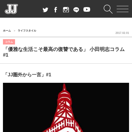
ホーム
ライフスタイル
2017.02.01
コラム
「優雅な生活こそ最高の復讐である」 小田明志コラム
#1
「JJ圏外から一言」#1