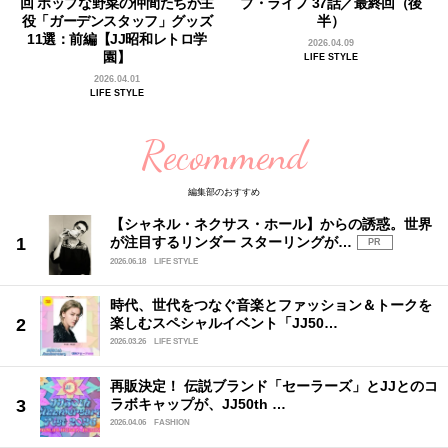
回 ポップな野菜の仲間たちが主
ブ・ライフ 37話／最終回（後
役「ガーデンスタッフ」グッズ
半）
11選：前編【JJ昭和レトロ学
2026.04.09
園】
LIFE STYLE
2026.04.01
LIFE STYLE
Recommend
編集部のおすすめ
【シャネル・ネクサス・ホール】からの誘惑。世界
が注目するリンダー スターリングが…
PR
2026.06.18
LIFE STYLE
時代、世代をつなぐ音楽とファッション＆トークを
楽しむスペシャルイベント「JJ50…
2026.03.26
LIFE STYLE
再販決定！ 伝説ブランド「セーラーズ」とJJとのコ
ラボキャップが、JJ50th …
2026.04.06
FASHION