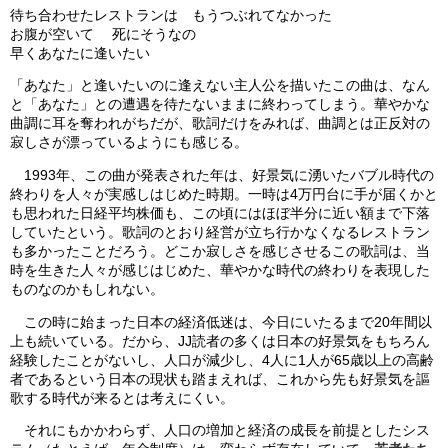
待ち合わせたレストランは もうつぶれてなかった
お腹が空いて 死にそうなの
早くあなたに逢いたい
「あなた」と逢いたいのに逢えない主人公を描いたこの曲は、なん
と「あなた」との遭遇を待たないままに終わってしまう。華やかな
曲調に耳を奪われがちだが、歌詞だけをみれば、曲調とは正反対の
寂しさが漂っているようにも感じる。
1993年、この曲が発表された年は、好景気に湧いたバブル時代の
終わりを人々が実感しはじめた時期。一時は4万円台に手が届くかと
も思われた日経平均株価も、この頃にはほぼ半分に近い額まで下落
していたという。歌詞のとおり経営が立ち行かなくなるレストラン
も多かったことだろう。どこか寂しさを感じさせるこの歌詞は、当
時を生きた人々が感じはじめた、華やかな時代の終わりを表現した
ものなのかもしれない。
この時に始まった日本の経済低迷は、今日にいたるまで20年間以
上も続いている。だから、JJ読者の多くは日本の好景気をもちろん
経験したことがないし、人口が減少し、4人に1人が65歳以上の高齢
者であるという日本の現状も踏まえれば、これから先も好景気を謳
歌する時代が来るとは考えにくい。
それにもかかわらず、人口の増加と経済の成長を前提としたシス