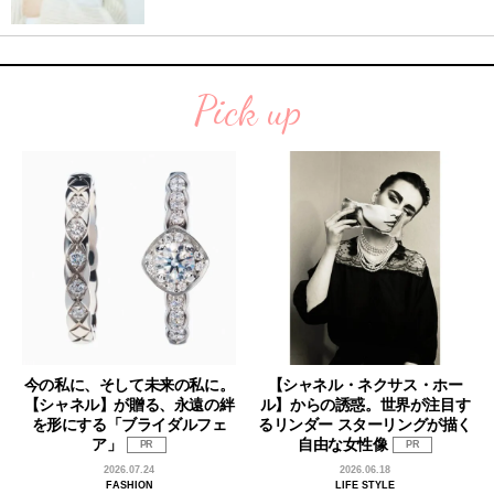
Pick up
今の私に、そして未来の私に。
【シャネル・ネクサス・ホー
【シャネル】が贈る、永遠の絆
ル】からの誘惑。世界が注目す
を形にする「ブライダルフェ
るリンダー スターリングが描く
ア」
自由な女性像
PR
PR
2026.07.24
2026.06.18
FASHION
LIFE STYLE