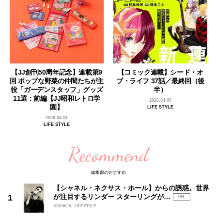
【JJ創刊50周年記念】連載第9
【コミック連載】シード・オ
回 ポップな野菜の仲間たちが主
ブ・ライフ 37話／最終回（後
役「ガーデンスタッフ」グッズ
半）
11選：前編【JJ昭和レトロ学
2026.04.09
園】
LIFE STYLE
2026.04.01
LIFE STYLE
Recommend
編集部のおすすめ
【シャネル・ネクサス・ホール】からの誘惑。世界
が注目するリンダー スターリングが…
PR
2026.06.18
LIFE STYLE