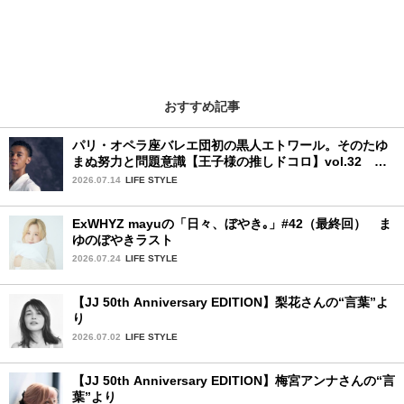
おすすめ記事
パリ・オペラ座バレエ団初の黒人エトワール。そのたゆ
まぬ努力と問題意識【王子様の推しドコロ】vol.32 ギ
ヨーム・ディオップさん
2026.07.14
LIFE STYLE
ExWHYZ mayuの「日々、ぼやき｡」#42（最終回） ま
ゆのぼやきラスト
2026.07.24
LIFE STYLE
【JJ 50th Anniversary EDITION】梨花さんの“言葉”よ
り
2026.07.02
LIFE STYLE
【JJ 50th Anniversary EDITION】梅宮アンナさんの“言
葉”より