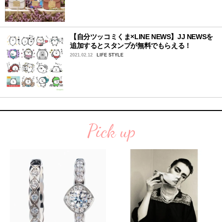
【自分ツッコミくま×LINE NEWS】JJ NEWSを
追加するとスタンプが無料でもらえる！
2021.02.12
LIFE STYLE
Pick up