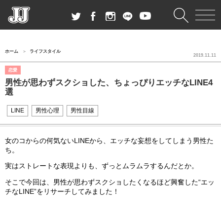
ホーム
ライフスタイル
2019.11.11
恋愛
男性が思わずスクショした、ちょっぴりエッチなLINE4
選
LINE
男性心理
男性目線
女のコからの何気ないLINEから、エッチな妄想をしてしまう男性た
ち。
実はストレートな表現よりも、ずっとムラムラするんだとか。
そこで今回は、男性が思わずスクショしたくなるほど興奮した“エッ
チなLINE”をリサーチしてみました！