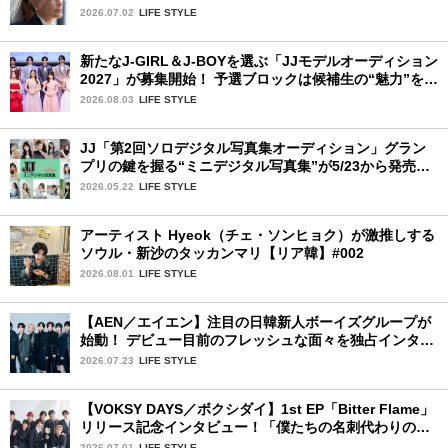
2026.07.02
LIFE STYLE
新たなJ-GIRL＆J-BOYを選ぶ「JJモデルオーディション
2027」が募集開始！ 予選ブロックは候補生の“魅力”を重
視した「新システム」に変わります
2026.08.03
LIFE STYLE
JJ「第2回ソロデジタル写真集オーディション」グラン
プリの鍵を握る“ミニデジタル写真集”が5/23から発売！
ファイナリストの個性あふれる18冊
2026.05.22
LIFE STYLE
アーティスト Hyeok（チェ・ソンヒョク）が激推しする
ソウル・新沙のタッカンマリ【リア韓】#002
2026.08.01
LIFE STYLE
【AEN／エイエン】注目の日韓新人ボーイズグループが
始動！ デビュー目前のフレッシュな面々を独占インタビ
ュー。7人の魅力に迫ります♪
2026.07.23
LIFE STYLE
【VOKSY DAYS／ボクシダイ】1st EP「Bitter Flame」
リリース記念インタビュー！「僕たちの名刺代わりのよ
うなアルバム」
2026.07.01
LIFE STYLE