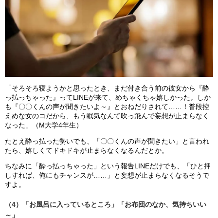
「そろそろ寝ようかと思ったとき、まだ付き合う前の彼女から『酔
っ払っちゃった』ってLINEが来て、めちゃくちゃ嬉しかった。しか
も『〇〇くんの声が聞きたいよ～』とおねだりされて……！普段控
えめな女のコだから、もう眠気なんて吹っ飛んで妄想が止まらなく
なった」（M大学4年生）
たとえ酔っ払った勢いでも、「〇〇くんの声が聞きたい」と言われ
たら、嬉しくてドキドキが止まらなくなるんだとか。
ちなみに「酔っ払っちゃった」という報告LINEだけでも、「ひと押
しすれば、俺にもチャンスが……」と妄想が止まらなくなるそうで
すよ。
（4）「お風呂に入っているところ」「お布団のなか、気持ちいい
～」