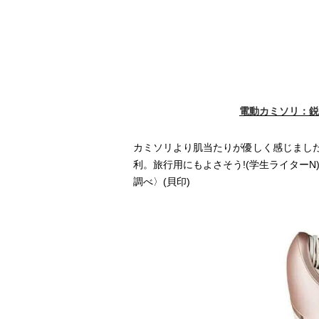
電動カミソリ：鋭
カミソリより肌当たりが優しく感じまし
利。旅行用にもよさそう!(学生ライターN)bi
調べ〉(貝印)