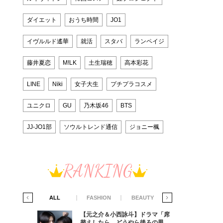
ダイエット
おうち時間
JO1
イヴルルド遙華
就活
スタバ
ランペイジ
藤井夏恋
M!LK
土生瑞穂
高本彩花
LINE
Niki
女子大生
プチプラコスメ
ユニクロ
GU
乃木坂46
BTS
JJ-JO1部
ソウルトレンド通信
ジョニー楓
RANKING
IFE STYLE
ALL
FASHION
BEAUTY
LIFE STYLE
ラマ「席
【元之介＆小西詠斗】ドラマ「席
ろの男が
替えしたら、どうやら後ろの男が