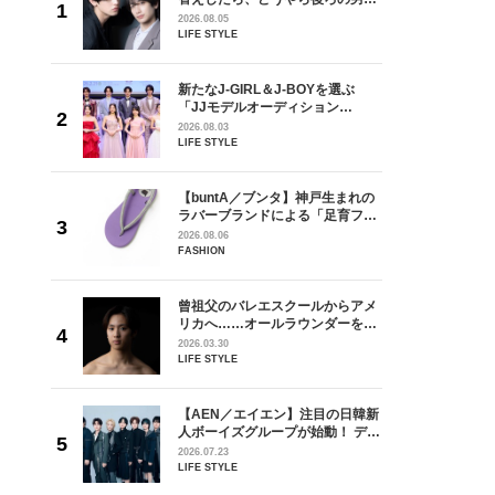
しい」放
どうやら俺のこと好きらしい」放
2026.08.05
自然と詠
送記念インタビュー♡ 「自然と詠
LIFE STYLE
です」
斗くんが可愛く見えたんです」
を選ぶ
新たなJ-GIRL＆J-BOYを選ぶ
ン
「JJモデルオーディション
選ブロッ
2027」が募集開始！ 予選ブロッ
2026.08.03
視した
クは候補生の“魅力”を重視した
LIFE STYLE
ます
「新システム」に変わります
からアメ
【buntA／ブンタ】神戸生まれの
ダーを目
ラバーブランドによる「足育フッ
が好きす
トウェア」。伊勢丹新宿店でPOP-
2026.08.06
ロ】
UP開催中！
FASHION
の日韓新
曾祖父のバレエスクールからアメ
！ デビ
リカへ……オールラウンダーを目
面々を独
指すダンサーは踊ることが好きす
2026.03.30
魅力に迫
ぎる【王子様の推しドコロ】
LIFE STYLE
vol.29 三宅啄未さん
 CD
【AEN／エイエン】注目の日韓新
リース記念
人ボーイズグループが始動！ デビ
した“最
ュー目前のフレッシュな面々を独
2026.07.23
占インタビュー。7人の魅力に迫
LIFE STYLE
ります♪