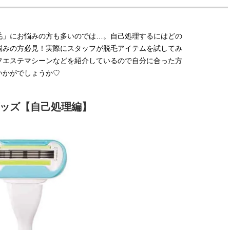
毛」にお悩みの方も多いのでは…。自己処理するにはどの
悩みの方必見！実際にスタッフが脱毛アイテムを試してみ
フエステマシーンなどを紹介しているので自分に合った方
いかがでしょうか♡
ッズ【自己処理編】
BEAUTY
L
【JJ専属モデルの素顔】ビューテ
【元之介＆小西詠斗】ド
ィ大好き！ 松川 星のお気に入り
替えしたら、どうやら後