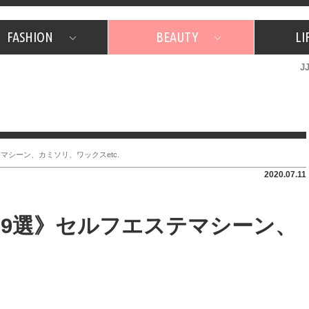
FASHION
BEAUTY
LI
J
美容担当のお気に入り
What's NEW？
占い
韓国
特集
What's NEW？
韓国
SNAP
ザ・ベスト5
特集
ザ・ベスト5
プレゼント
旅
JJグル
JJスタ
フォーチュンサイクル
ネイチャー
シーン、カミソリ、ワックスetc.
2020.07.11
9選》セルフエステマシーン、