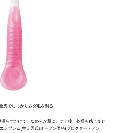
コスメをCHECK
どうやら俺のこと好きら
2025.12.16
2026.08.05
送記念インタビュー♡ 「
BEAUTY
LIFE STYLE
斗くんが可愛く見えたん
【体験レポ】 ニュウマン高輪！
新たなJ-GIRL＆J-BOY
uka新店舗「uka store / Care &
「JJモデルオーディショ
Share」でネイルケア体験！JJア
2027」が募集開始！ 予
2025.09.25
2026.08.03
フタヌーンティー来場者限定チケ
クは候補生の“魅力”を重
BEAUTY
LIFE STYLE
ットも
「新システム」に変わり
【J’s Picks】悲しい経験でたどり
曾祖父のバレエスクール
着いた…J-BOY三上龍の手放せな
リカへ……オールラウン
い“オールインワン”アイテム〈ビ
指すダンサーは踊ること
2026.08.05
2026.03.30
ューティ＆ファッション夏の必需
ぎる【王子様の推しドコ
BEAUTY
LIFE STYLE
品〉
vol.29 三宅啄未さん
【J’s Picks】J-GIRL早坂萌香の
【AEN／エイエン】注目
徹底した日焼けケア！ でも、いち
人ボーイズグループが始動
ばん大切なのは…〈ビューティ＆
ュー目前のフレッシュな
2026.07.24
2026.07.23
ファッション夏の必需品〉
占インタビュー。7人の
BEAUTY
LIFE STYLE
ります♪
枚刃でしっかりムダ毛を剃る
【注目アーティストRainy。っ
【櫻井優衣】メジャー 1st
て？】自称“コスメオタク見習
Single「夏いぞん」リ
度滑らすだけで、なめらか肌に。ケア後、乾燥も感じませ
い”のポーチの中身、拝見しま
イベント♡ ファンと過ご
2026.01.30
2026.07.31
す！
高の夏時間”
BEAUTY
LIFE STYLE
エンブレム(替え刃式)オープン価格(プロクター・アン