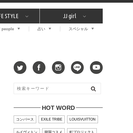
FE STYLE
JJ girl
J people
占い
スペシャル
メガイド
ッフの"それどこの"？
コスメ全部試してみた
エンタメ
プチプラ
What's NEW？
プレゼント
特集
おしゃラン！
プレゼント
恋愛
特集
コラム
インタビュー
サイン占い
毎週更新！ ジョニー楓の12星座占い
最新号
SNSキャンペーン
バックナンバー
HOT WORD
コンバース
EXILE TRIBE
LOUISVUITTON
ルイヴィトン
韓国コスメ
虹プロジェクト