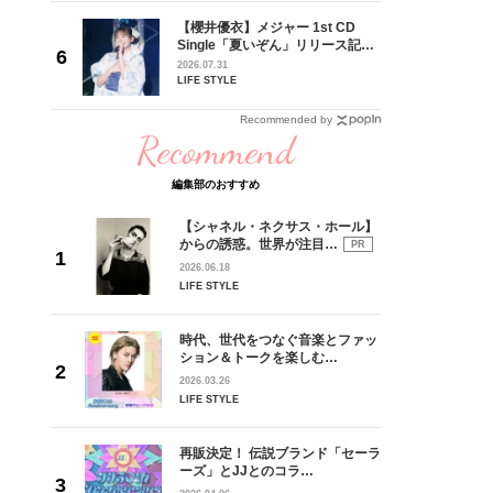
れてきた
【櫻井優衣】メジャー 1st CD
じる瞬間
Single「夏いぞん」リリース記念
l.28
イベント♡ ファンと過ごした“最
2026.07.31
高の夏時間”
LIFE STYLE
Recommended by
Recommend
編集部のおすすめ
【シャネル・ネクサス・ホール】
からの誘惑。世界が注目…
PR
2026.06.18
LIFE STYLE
時代、世代をつなぐ音楽とファッ
ション＆トークを楽しむ…
2026.03.26
LIFE STYLE
再販決定！ 伝説ブランド「セーラ
ーズ」とJJとのコラ…