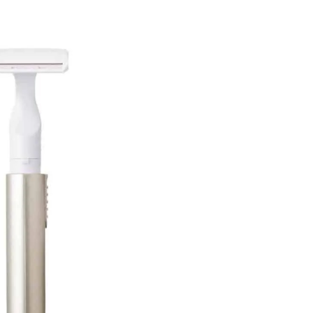
【JJ専属モデルの素顔】ツヤと輝
バレエを踊るために生ま
きを放つ美肌を生み出す松川 星の
韓国のスターが幸せを感
愛用スキンケア
【王子様の推しドコロ】vo
2025.12.16
2026.02.27
チョン・ミンチョルさん
BEAUTY
LIFE STYLE