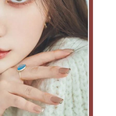
【JJ専属モデルの素顔】ツヤと輝
【櫻井優衣】メジャー 1st
きを放つ美肌を生み出す松川 星の
Single「夏いぞん」リ
愛用スキンケア
イベント♡ ファンと過ご
2025.12.16
2026.07.31
高の夏時間”
BEAUTY
LIFE STYLE