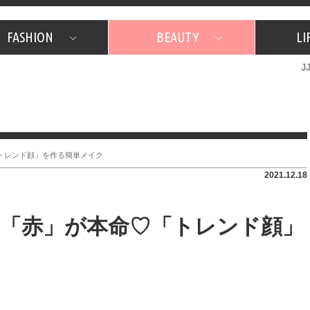
FASHION
BEAUTY
LI
J
美容担当のお気に入り
What's NEW？
占い
韓国
特集
What's NEW？
韓国
SNAP
ザ・ベスト5
特集
ザ・ベスト5
プレゼント
旅
JJグル
JJスタ
フォーチュンサイクル
ネイチャー
トレンド顔」を作る簡単メイク
2021.12.18
「赤」が本命♡「トレンド顔」