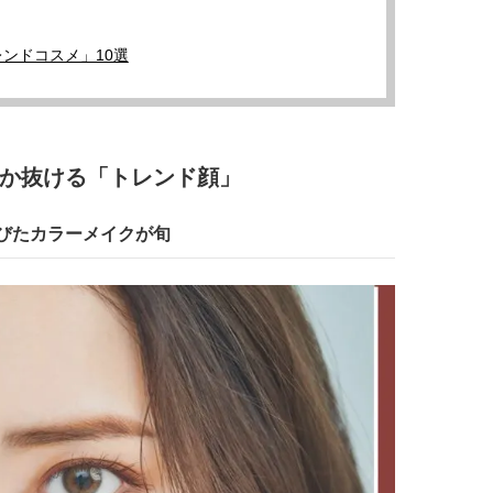
コスメをCHECK
どうやら俺のこと好きら
2025.12.16
2026.08.05
送記念インタビュー♡ 「
BEAUTY
LIFE STYLE
斗くんが可愛く見えたん
ンドコスメ」10選
【J’s Picks】悲しい経験でたどり
新たなJ-GIRL＆J-BOY
着いた…J-BOY三上龍の手放せな
「JJモデルオーディショ
い“オールインワン”アイテム〈ビ
2027」が募集開始！ 予
2026.08.05
2026.08.03
ューティ＆ファッション夏の必需
クは候補生の“魅力”を重
BEAUTY
LIFE STYLE
品〉
「新システム」に変わり
か抜ける「トレンド顔」
【体験レポ】 ニュウマン高輪！
曾祖父のバレエスクール
uka新店舗「uka store / Care &
リカへ……オールラウン
びたカラーメイクが旬
Share」でネイルケア体験！JJア
指すダンサーは踊ること
2025.09.25
2026.03.30
フタヌーンティー来場者限定チケ
ぎる【王子様の推しドコ
BEAUTY
LIFE STYLE
ットも
vol.29 三宅啄未さん
【J’s Picks】J-GIRL早坂萌香の
【AEN／エイエン】注目
徹底した日焼けケア！ でも、いち
人ボーイズグループが始動
ばん大切なのは…〈ビューティ＆
ュー目前のフレッシュな
2026.07.24
2026.07.23
ファッション夏の必需品〉
占インタビュー。7人の
BEAUTY
LIFE STYLE
ります♪
【注目アーティストRainy。っ
バレエを踊るために生ま
て？】自称“コスメオタク見習
韓国のスターが幸せを感
い”のポーチの中身、拝見しま
【王子様の推しドコロ】vo
2026.01.30
2026.02.27
す！
チョン・ミンチョルさん
BEAUTY
LIFE STYLE