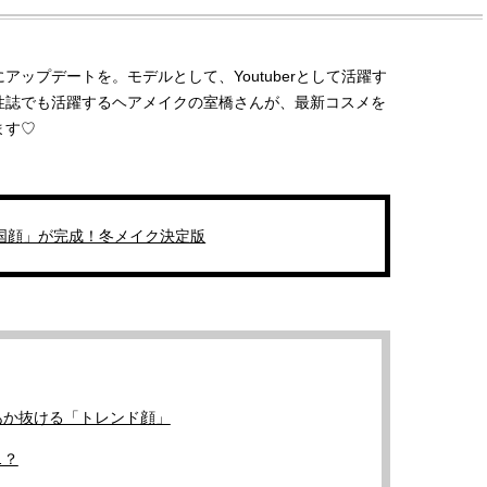
ップデートを。モデルとして、Youtuberとして活躍す
女性誌でも活躍するヘアメイクの室橋さんが、最新コスメを
ます♡
国顔」が完成！冬メイク決定版
あか抜ける「トレンド顔」
BEAUTY
L
…？
【JJ専属モデルの素顔】ビューテ
【元之介＆小西詠斗】ド
ィ大好き！ 松川 星のお気に入り
替えしたら、どうやら後