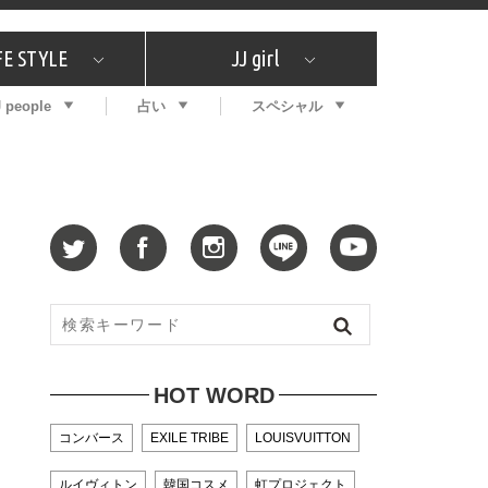
FE STYLE
JJ girl
J people
占い
スペシャル
メガイド
ッフの"それどこの"？
コスメ全部試してみた
エンタメ
プチプラ
What's NEW？
プレゼント
特集
おしゃラン！
プレゼント
恋愛
特集
コラム
インタビュー
サイン占い
毎週更新！ ジョニー楓の12星座占い
最新号
SNSキャンペーン
バックナンバー
HOT WORD
コンバース
EXILE TRIBE
LOUISVUITTON
ルイヴィトン
韓国コスメ
虹プロジェクト