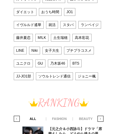
ダイエット
おうち時間
JO1
イヴルルド遙華
就活
スタバ
ランペイジ
藤井夏恋
M!LK
土生瑞穂
高本彩花
LINE
Niki
女子大生
プチプラコスメ
ユニクロ
GU
乃木坂46
BTS
JJ-JO1部
ソウルトレンド通信
ジョニー楓
RANKING
IFE STYLE
ALL
FASHION
BEAUTY
LIFE STYLE
ラマ「席
【元之介＆小西詠斗】ドラマ「席
ろの男が
替えしたら、どうやら後ろの男が