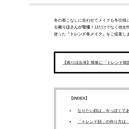
冬の着こなしに合わせてメイクも冬仕様にア
る
南りほさんが登場！
JJだけでなく他
使った
「トレンド冬メイク」
をご提案し
【南りほ出演】簡単に「トレンド韓
【INDEX】
なりたい顔は…今っぽくて
「トレンド顔」の作り方は