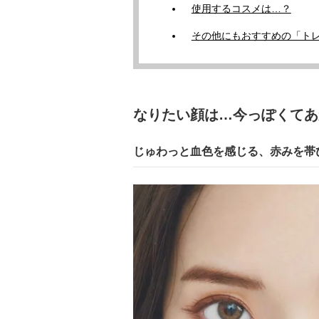
使用するコスメは…？
その他にもおすすめの「トレ
なりたい顔は…今っぽくてあ
じゅわっと血色を感じる、赤みを帯