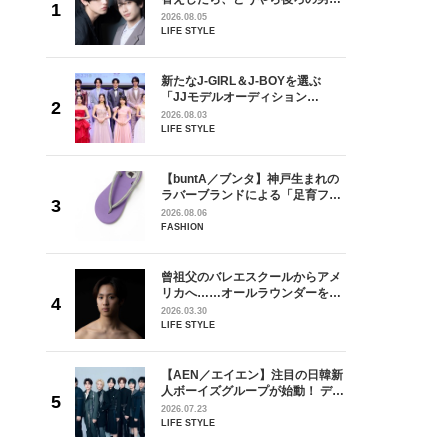
しい」放
どうやら俺のこと好きらしい」放
2026.08.05
自然と詠
送記念インタビュー♡ 「自然と詠
LIFE STYLE
です」
斗くんが可愛く見えたんです」
を選ぶ
新たなJ-GIRL＆J-BOYを選ぶ
ン
「JJモデルオーディション
選ブロッ
2027」が募集開始！ 予選ブロッ
2026.08.03
視した
クは候補生の“魅力”を重視した
LIFE STYLE
ます
「新システム」に変わります
からアメ
【buntA／ブンタ】神戸生まれの
ダーを目
ラバーブランドによる「足育フッ
が好きす
トウェア」。伊勢丹新宿店でPOP-
2026.08.06
ロ】
UP開催中！
FASHION
の日韓新
曾祖父のバレエスクールからアメ
！ デビ
リカへ……オールラウンダーを目
面々を独
指すダンサーは踊ることが好きす
2026.03.30
魅力に迫
ぎる【王子様の推しドコロ】
LIFE STYLE
vol.29 三宅啄未さん
れてきた
【AEN／エイエン】注目の日韓新
じる瞬間
人ボーイズグループが始動！ デビ
l.28
ュー目前のフレッシュな面々を独
2026.07.23
占インタビュー。7人の魅力に迫
LIFE STYLE
ります♪