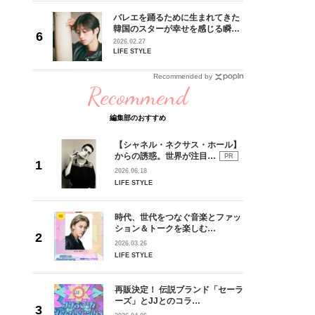
 CD
バレエを踊るために生まれてきた
リース記念
韓国のスターが幸せを感じる瞬間
した“最
【王子様の推しドコロ】vol.28
2026.02.27
チョン・ミンチョルさん
LIFE STYLE
Recommended by
Recommend
編集部のおすすめ
【シャネル・ネクサス・ホール】
からの誘惑。世界が注目…
PR
2026.06.18
LIFE STYLE
時代、世代をつなぐ音楽とファッ
ション＆トークを楽しむ…
2026.03.26
LIFE STYLE
再販決定！ 伝説ブランド「セーラ
ーズ」とJJとのコラ…