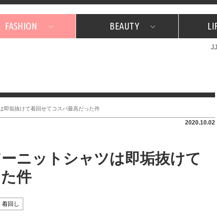
FASHION
BEAUTY
LI
J
美容担当のお気に入り
What's NEW？
占い
韓国
特集
What's NEW？
韓国
SNAP
ザ・ベスト5
特集
ザ・ベスト5
プレゼント
旅
JJグル
JJスタ
フォーチュンサイクル
ネイチャー
ツは即垢抜けて着回せてコスパ最高だった件
2020.10.02
シアーニットシャツは即垢抜けて
った件
着回し