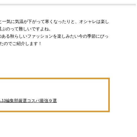
と一気に気温が下がって寒くなったりと、オシャレは楽し
選ぶのって難しいですよね。
のある秋らしいファッションを楽しみたい今の季節にぴっ
けたのでご紹介します！
らJJ編集部厳選コスパ最強９選
BEAUTY
L
【JJ専属モデルの素顔】ビューテ
【元之介＆小西詠斗】ド
ィ大好き！ 松川 星のお気に入り
替えしたら、どうやら後