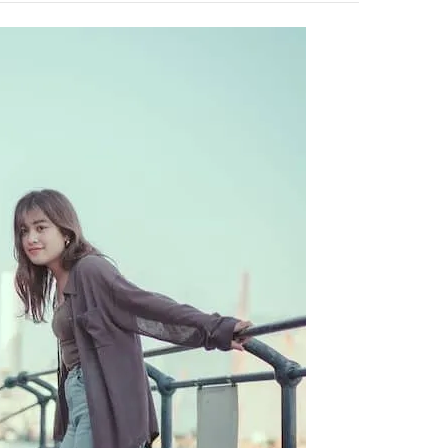
コスメをCHECK
どうやら俺のこと好きら
2025.12.16
2026.08.05
送記念インタビュー♡ 「
BEAUTY
LIFE STYLE
斗くんが可愛く見えたん
【J’s Picks】悲しい経験でたどり
新たなJ-GIRL＆J-BOY
着いた…J-BOY三上龍の手放せな
「JJモデルオーディショ
い“オールインワン”アイテム〈ビ
2027」が募集開始！ 予
2026.08.05
2026.08.03
ューティ＆ファッション夏の必需
クは候補生の“魅力”を重
BEAUTY
LIFE STYLE
品〉
「新システム」に変わり
【体験レポ】 ニュウマン高輪！
曾祖父のバレエスクール
uka新店舗「uka store / Care &
リカへ……オールラウン
Share」でネイルケア体験！JJア
指すダンサーは踊ること
2025.09.25
2026.03.30
フタヌーンティー来場者限定チケ
ぎる【王子様の推しドコ
BEAUTY
LIFE STYLE
ットも
vol.29 三宅啄未さん
【J’s Picks】J-GIRL早坂萌香の
【AEN／エイエン】注目
徹底した日焼けケア！ でも、いち
人ボーイズグループが始動
ばん大切なのは…〈ビューティ＆
ュー目前のフレッシュな
2026.07.24
2026.07.23
ファッション夏の必需品〉
占インタビュー。7人の
BEAUTY
LIFE STYLE
ります♪
【注目アーティストRainy。っ
バレエを踊るために生ま
て？】自称“コスメオタク見習
韓国のスターが幸せを感
い”のポーチの中身、拝見しま
【王子様の推しドコロ】vo
2026.01.30
2026.02.27
す！
チョン・ミンチョルさん
BEAUTY
LIFE STYLE