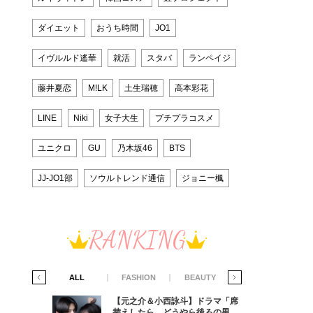
ダイエット
おうち時間
JO1
イヴルルド遙華
就活
スタバ
ランペイジ
藤井夏恋
M!LK
土生瑞穂
高本彩花
LINE
Niki
女子大生
プチプラコスメ
ユニクロ
GU
乃木坂46
BTS
JJ-JO1部
ソウルトレンド通信
ジョニー楓
RANKING
IFE STYLE
ALL
FASHION
BEAUTY
LIFE STYLE
ラマ「席
【元之介＆小西詠斗】ドラマ「席
ろの男が
替えしたら、どうやら後ろの男が