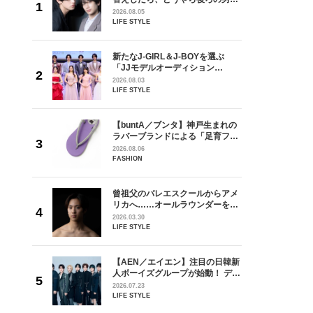
しい」放
どうやら俺のこと好きらしい」放
2026.08.05
自然と詠
送記念インタビュー♡ 「自然と詠
LIFE STYLE
です」
斗くんが可愛く見えたんです」
を選ぶ
新たなJ-GIRL＆J-BOYを選ぶ
ン
「JJモデルオーディション
選ブロッ
2027」が募集開始！ 予選ブロッ
2026.08.03
視した
クは候補生の“魅力”を重視した
LIFE STYLE
ます
「新システム」に変わります
からアメ
【buntA／ブンタ】神戸生まれの
ダーを目
ラバーブランドによる「足育フッ
が好きす
トウェア」。伊勢丹新宿店でPOP-
2026.08.06
ロ】
UP開催中！
FASHION
の日韓新
曾祖父のバレエスクールからアメ
！ デビ
リカへ……オールラウンダーを目
面々を独
指すダンサーは踊ることが好きす
2026.03.30
魅力に迫
ぎる【王子様の推しドコロ】
LIFE STYLE
vol.29 三宅啄未さん
れてきた
【AEN／エイエン】注目の日韓新
じる瞬間
人ボーイズグループが始動！ デビ
l.28
ュー目前のフレッシュな面々を独
2026.07.23
占インタビュー。7人の魅力に迫
LIFE STYLE
ります♪