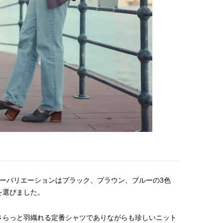
【JJ専属モデルの素顔】ツヤと輝
【櫻井優衣】メジャー 1st
きを放つ美肌を生み出す松川 星の
Single「夏いぞん」リ
愛用スキンケア
イベント♡ ファンと過ご
2025.12.16
2026.07.31
高の夏時間”
BEAUTY
LIFE STYLE
ラーバリエーションはブラック、ブラウン、ブルーの3色
を選びました。
さらっと羽織れる定番シャツでありながらも珍しいニット