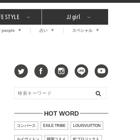
FE STYLE
JJ girl
J people
占い
スペシャル
メガイド
ッフの"それどこの"？
コスメ全部試してみた
エンタメ
プチプラ
What's NEW？
プレゼント
特集
おしゃラン！
プレゼント
恋愛
特集
コラム
インタビュー
サイン占い
毎週更新！ ジョニー楓の12星座占い
最新号
SNSキャンペーン
バックナンバー
HOT WORD
コンバース
EXILE TRIBE
LOUISVUITTON
ルイヴィトン
韓国コスメ
虹プロジェクト