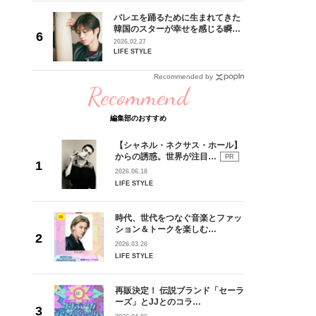
 CD
バレエを踊るために生まれてきた
リース記念
韓国のスターが幸せを感じる瞬間
した“最
【王子様の推しドコロ】vol.28
2026.02.27
チョン・ミンチョルさん
LIFE STYLE
Recommended by
Recommend
編集部のおすすめ
【シャネル・ネクサス・ホール】
からの誘惑。世界が注目…
PR
2026.06.18
LIFE STYLE
時代、世代をつなぐ音楽とファッ
ション＆トークを楽しむ…
2026.03.26
LIFE STYLE
再販決定！ 伝説ブランド「セーラ
ーズ」とJJとのコラ…