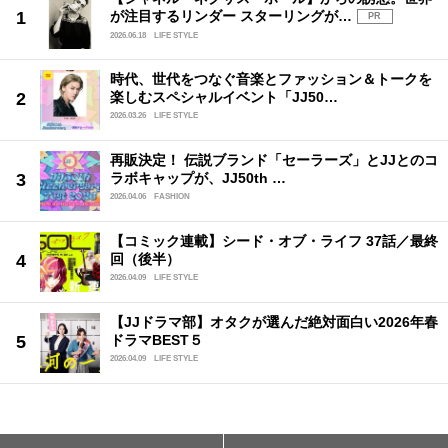
が注目するリンダー スターリングが…
PR
2026.06.18
LIFE STYLE
時代、世代をつなぐ音楽とファッション＆トークを
楽しむスペシャルイベント「JJ50…
2026.03.26
LIFE STYLE
再販決定！ 伝説ブランド「セーラーズ」とJJとのコ
ラボキャップが、JJ50th …
2026.04.06
FASHION
【コミック連載】シード・オブ・ライフ 37話／最終
回（後半）
2026.04.09
LIFE STYLE
【JJドラマ部】オタクが選んだ絶対面白い2026年春
ドラマBEST５
2026.04.09
LIFE STYLE