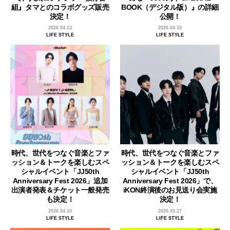
組』タマとのコラボグッズ販売
BOOK（デジタル版）』の詳細
決定！
公開！
2026.04.13
2026.04.10
LIFE STYLE
LIFE STYLE
時代、世代をつなぐ音楽とファ
時代、世代をつなぐ音楽とファ
ッション＆トークを楽しむスペ
ッション＆トークを楽しむスペ
シャルイベント「JJ50th
シャルイベント「JJ50th
Anniversary Fest 2026」追加
Anniversary Fest 2026」で、
出演者発表＆チケット一般発売
iKON終演後のお見送り会実施
も決定！
決定！
2026.04.10
2026.03.27
LIFE STYLE
LIFE STYLE