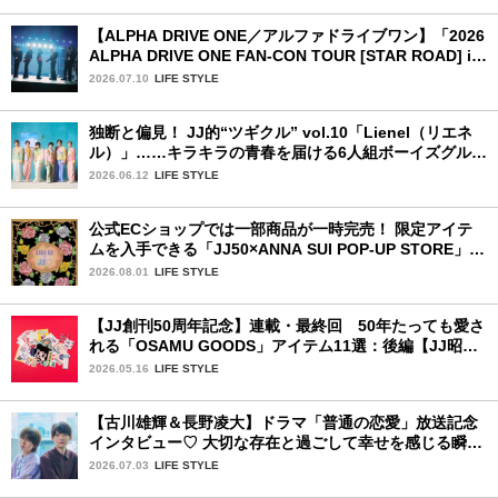
【ALPHA DRIVE ONE／アルファドライブワン】「2026
ALPHA DRIVE ONE FAN-CON TOUR [STAR ROAD] in
YOKOHAMA」1日目詳細レポ【前編】
2026.07.10
LIFE STYLE
独断と偏見！ JJ的“ツギクル” vol.10「Lienel（リエネ
ル）」……キラキラの青春を届ける6人組ボーイズグルー
プ
2026.06.12
LIFE STYLE
公式ECショップでは一部商品が一時完売！ 限定アイテ
ムを入手できる「JJ50×ANNA SUI POP-UP STORE」が
広島で開催決定
2026.08.01
LIFE STYLE
【JJ創刊50周年記念】連載・最終回 50年たっても愛さ
れる「OSAMU GOODS」アイテム11選：後編【JJ昭和
レトロ学園】
2026.05.16
LIFE STYLE
【古川雄輝＆長野凌大】ドラマ「普通の恋愛」放送記念
インタビュー♡ 大切な存在と過ごして幸せを感じる瞬間
は？
2026.07.03
LIFE STYLE