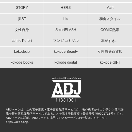
STORY
HERS
Mart
美ST
bis
和食スタイル
女性自身
SmartFLASH
COMIC熱帯
comic Pureri
マンガ コミソル
本がすき。
kokode.jp
kokode Beauty
女性自身百貨店
kokode books
kokode digital
kokode GIFT
ABJマークは、この電子書店・電子書籍配信サービスが、著作権者からコンテンツ使用許
諾を得た正規版配信サービスであることを示す登録商標（登録番号 第6091713号）です。
ABJマークの詳細、ABJマークを掲示しているサービスの一覧はこちらです。
https://aebs.or.jp/