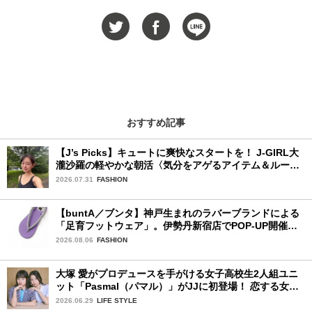
おすすめ記事
【J’s Picks】キュートに爽快なスタートを！ J-GIRL大
瀧沙羅の軽やかな朝活〈気分をアゲるアイテム＆ルーテ
ィーン〉
2026.07.31
FASHION
【buntA／ブンタ】神戸生まれのラバーブランドによる
「足育フットウェア」。伊勢丹新宿店でPOP-UP開催
中！
2026.08.06
FASHION
大塚 愛がプロデュースを手がける女子高校生2人組ユニ
ット「Pasmal（パマル）」がJJに初登場！ 恋する女の
コのキュンキュンする感情を歌った最新曲「BULL」を
2026.06.29
LIFE STYLE
チェック♪