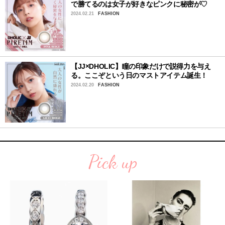
で勝てるのは女子が好きなピンクに秘密が♡
2024.02.21
FASHION
【JJ×DHOLIC】瞳の印象だけで説得力を与え
る。ここぞという日のマストアイテム誕生！
2024.02.20
FASHION
Pick up