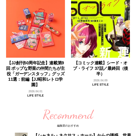
【JJ創刊50周年記念】連載第9
【コミック連載】シード・オ
回 ポップな野菜の仲間たちが主
ブ・ライフ 37話／最終回（後
役「ガーデンスタッフ」グッズ
半）
11選：前編【JJ昭和レトロ学
2026.04.09
園】
LIFE STYLE
2026.04.01
LIFE STYLE
Recommend
編集部のおすすめ
【シャネル・ネクサス・ホール】からの誘惑。世界