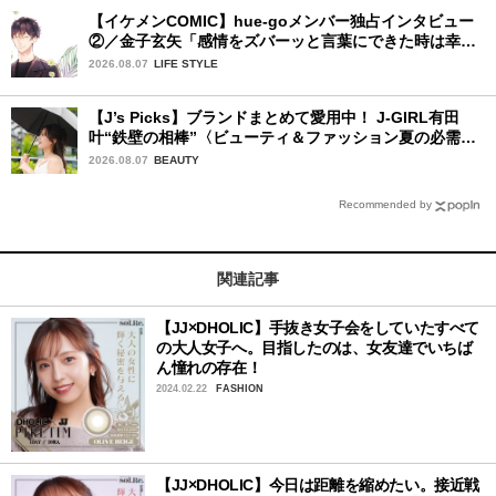
【イケメンCOMIC】hue-goメンバー独占インタビュー
②／金子玄矢「感情をズバーッと言葉にできた時は幸
せ〜」
2026.08.07
LIFE STYLE
【J’s Picks】ブランドまとめて愛用中！ J-GIRL有田
叶“鉄壁の相棒”〈ビューティ＆ファッション夏の必需
品〉
2026.08.07
BEAUTY
Recommended by
関連記事
【JJ×DHOLIC】手抜き女子会をしていたすべて
の大人女子へ。目指したのは、女友達でいちば
ん憧れの存在！
2024.02.22
FASHION
【JJ×DHOLIC】今日は距離を縮めたい。接近戦