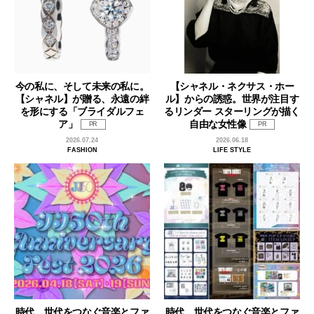
今の私に、そして未来の私に。
【シャネル・ネクサス・ホー
【シャネル】が贈る、永遠の絆
ル】からの誘惑。世界が注目す
を形にする「ブライダルフェ
るリンダー スターリングが描く
ア」
自由な女性像
PR
PR
2026.07.24
2026.06.18
FASHION
LIFE STYLE
時代、世代をつなぐ音楽とファ
時代、世代をつなぐ音楽とファ