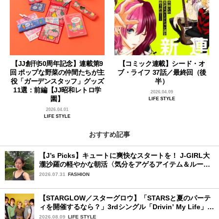
【JJ創刊50周年記念】連載第9
【コミック連載】シード・オ
回 ポップな野菜の仲間たちが主
ブ・ライフ 37話／最終回（後
役「ガーデンスタッフ」グッズ
半）
11選：前編【JJ昭和レトロ学
2026.04.09
園】
LIFE STYLE
2026.04.01
LIFE STYLE
おすすめ記事
【J’s Picks】キュートに爽快なスタートを！ J-GIRL大
瀧沙羅の軽やかな朝活〈気分をアゲるアイテム＆ルーテ
ィーン〉
2026.07.31
FASHION
【STARGLOW／スターグロウ】「STARSと夏のパーテ
ィを開催するなら？」3rdシングル「Drivin’ My Life」リ
リース記念インタビュー！
2026.08.09
LIFE STYLE