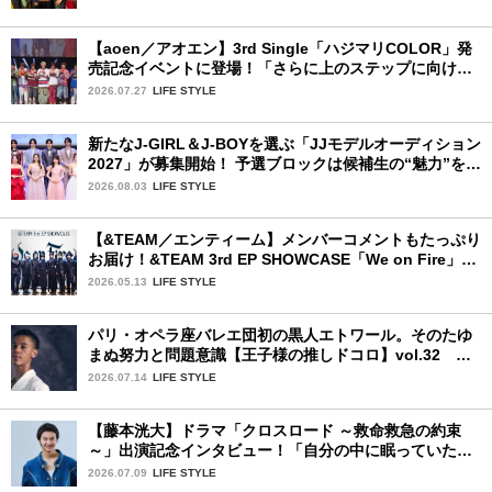
【aoen／アオエン】3rd Single「ハジマリCOLOR」発
売記念イベントに登場！「さらに上のステップに向けた
新たなハジマリになるように」と爽やかな笑顔で意気込
2026.07.27
LIFE STYLE
みを！
新たなJ-GIRL＆J-BOYを選ぶ「JJモデルオーディション
2027」が募集開始！ 予選ブロックは候補生の“魅力”を重
視した「新システム」に変わります
2026.08.03
LIFE STYLE
【&TEAM／エンティーム】メンバーコメントもたっぷり
お届け！&TEAM 3rd EP SHOWCASE「We on Fire」を
詳細レポート【前編】
2026.05.13
LIFE STYLE
パリ・オペラ座バレエ団初の黒人エトワール。そのたゆ
まぬ努力と問題意識【王子様の推しドコロ】vol.32 ギ
ヨーム・ディオップさん
2026.07.14
LIFE STYLE
【藤本洸大】ドラマ「クロスロード ～救命救急の約束
～」出演記念インタビュー！「自分の中に眠っていた熱
を思い出させてもらった作品です」
2026.07.09
LIFE STYLE