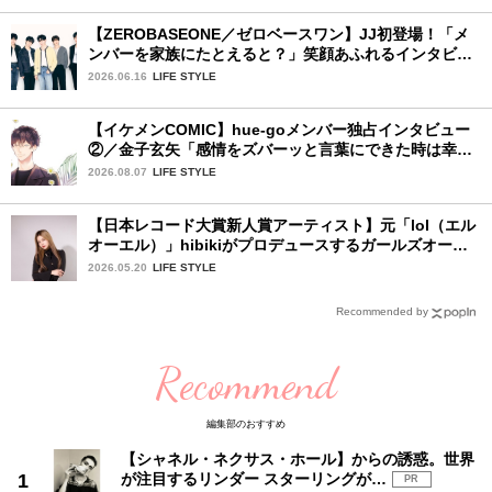
【ZEROBASEONE／ゼロベースワン】JJ初登場！「メ
ンバーを家族にたとえると？」笑顔あふれるインタビュ
ー♡
2026.06.16
LIFE STYLE
【イケメンCOMIC】hue-goメンバー独占インタビュー
②／金子玄矢「感情をズバーッと言葉にできた時は幸
せ〜」
2026.08.07
LIFE STYLE
【日本レコード大賞新人賞アーティスト】元「lol（エル
オーエル）」hibikiがプロデュースするガールズオーデ
ィションが始動！ 応募は5月31日（日）まで
2026.05.20
LIFE STYLE
Recommended by
Recommend
編集部のおすすめ
【シャネル・ネクサス・ホール】からの誘惑。世界
が注目するリンダー スターリングが…
PR