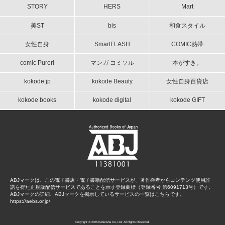
STORY
HERS
Mart
美ST
bis
和食スタイル
女性自身
SmartFLASH
COMIC熱帯
comic Pureri
マンガ コミソル
本がすき。
kokode.jp
kokode Beauty
女性自身百貨店
kokode books
kokode digital
kokode GIFT
ABJマークは、この電子書店・電子書籍配信サービスが、著作権者からコンテンツ使用許
諾を得た正規版配信サービスであることを示す登録商標（登録番号 第6091713号）です。
ABJマークの詳細、ABJマークを掲示しているサービスの一覧はこちらです。
https://aebs.or.jp/
Copyright © 2026 Kobunsha Co.,Ltd. All Rights Reserved.