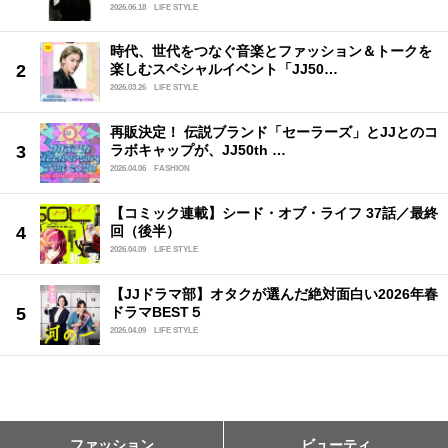
2026.06.18
LIFE STYLE
時代、世代をつなぐ音楽とファッション＆トークを
楽しむスペシャルイベント「JJ50…
2026.03.26
LIFE STYLE
再販決定！ 伝説ブランド「セーラーズ」とJJとのコ
ラボキャップが、JJ50th …
2026.04.06
FASHION
【コミック連載】シード・オブ・ライフ 37話／最終
回（後半）
2026.04.09
LIFE STYLE
【JJドラマ部】オタクが選んだ絶対面白い2026年春
ドラマBEST５
2026.04.09
LIFE STYLE
ファッション
ビューティ