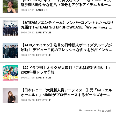
瀧沙羅の軽やかな朝活〈気分をアゲるアイテム＆ルーテ
ィーン〉
2026.07.31
FASHION
【&TEAM／エンティーム】メンバーコメントもたっぷり
お届け！&TEAM 3rd EP SHOWCASE「We on Fire」を
詳細レポート【前編】
2026.05.13
LIFE STYLE
【AEN／エイエン】注目の日韓新人ボーイズグループが
始動！ デビュー目前のフレッシュな面々を独占インタビ
ュー。7人の魅力に迫ります♪
2026.07.23
LIFE STYLE
【JJドラマ部】オタクが太鼓判「これは絶対面白い！」
2026年夏ドラマ予想
2026.07.08
LIFE STYLE
【日本レコード大賞新人賞アーティスト】元「lol（エル
オーエル）」hibikiがプロデュースするガールズオーデ
ィションが始動！ 応募は5月31日（日）まで
2026.05.20
LIFE STYLE
Recommended by