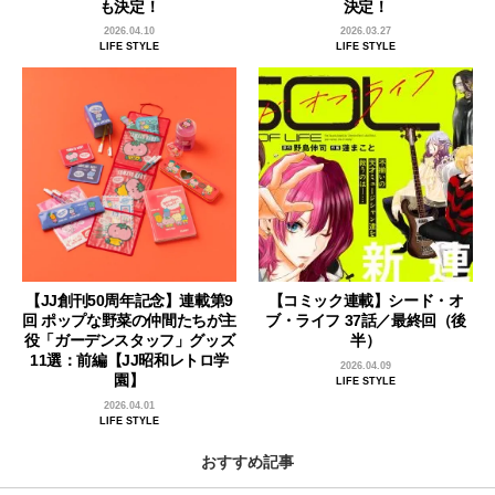
も決定！
決定！
2026.04.10
2026.03.27
LIFE STYLE
LIFE STYLE
【JJ創刊50周年記念】連載第9
【コミック連載】シード・オ
回 ポップな野菜の仲間たちが主
ブ・ライフ 37話／最終回（後
役「ガーデンスタッフ」グッズ
半）
11選：前編【JJ昭和レトロ学
2026.04.09
園】
LIFE STYLE
2026.04.01
LIFE STYLE
おすすめ記事