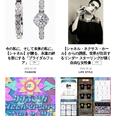
今の私に、そして未来の私に。
【シャネル・ネクサス・ホー
【シャネル】が贈る、永遠の絆
ル】からの誘惑。世界が注目す
を形にする「ブライダルフェ
るリンダー スターリングが描く
ア」
自由な女性像
PR
PR
2026.07.24
2026.06.18
FASHION
LIFE STYLE