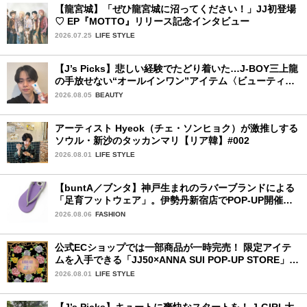
【龍宮城】「ぜひ龍宮城に沼ってください！」JJ初登場
♡ EP『MOTTO』リリース記念インタビュー
2026.07.25
LIFE STYLE
【J’s Picks】悲しい経験でたどり着いた…J-BOY三上龍
の手放せない“オールインワン”アイテム〈ビューティ＆
ファッション夏の必需品〉
2026.08.05
BEAUTY
アーティスト Hyeok（チェ・ソンヒョク）が激推しする
ソウル・新沙のタッカンマリ【リア韓】#002
2026.08.01
LIFE STYLE
【buntA／ブンタ】神戸生まれのラバーブランドによる
「足育フットウェア」。伊勢丹新宿店でPOP-UP開催
中！
2026.08.06
FASHION
公式ECショップでは一部商品が一時完売！ 限定アイテ
ムを入手できる「JJ50×ANNA SUI POP-UP STORE」が
広島で開催決定
2026.08.01
LIFE STYLE
【J’s Picks】キュートに爽快なスタートを！ J-GIRL大