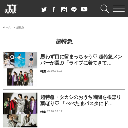
ホーム
超特急
超特急
思わず目に留まっちゃう♡ 超特急メン
バーが選ぶ「ライブに着てきて…
2020.08.18
特集
超特急・タカシのおうち時間を根ほり
葉ほり♡ 「ぺぺたまパスタにド…
2020.08.17
特集