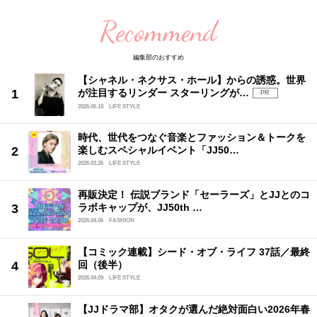
Recommend
編集部のおすすめ
【シャネル・ネクサス・ホール】からの誘惑。世界
が注目するリンダー スターリングが…
PR
2026.06.18
LIFE STYLE
時代、世代をつなぐ音楽とファッション＆トークを
楽しむスペシャルイベント「JJ50…
2026.03.26
LIFE STYLE
再販決定！ 伝説ブランド「セーラーズ」とJJとのコ
ラボキャップが、JJ50th …
2026.04.06
FASHION
【コミック連載】シード・オブ・ライフ 37話／最終
回（後半）
2026.04.09
LIFE STYLE
【JJドラマ部】オタクが選んだ絶対面白い2026年春