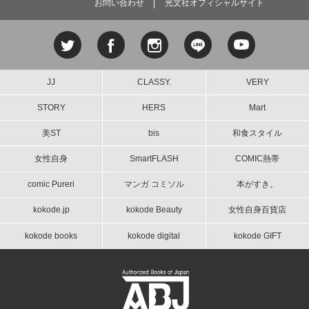
お問い合わせ
光文社オフィシャルサイト
JJ
CLASSY.
VERY
STORY
HERS
Mart
美ST
bis
和食スタイル
女性自身
SmartFLASH
COMIC熱帯
comic Pureri
マンガ コミソル
本がすき。
kokode.jp
kokode Beauty
女性自身百貨店
kokode books
kokode digital
kokode GIFT