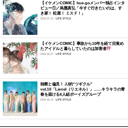
【イケメンCOMIC】hue-goメンバー独占インタ
ビュー①／烏墨真弘「今すぐ行きたいのは、す
き家！ 松屋！ ミスド！」
2026.07.31
LIFE STYLE
【イケメンCOMIC】事故から10年を経て目覚め
たアイドルと暮らしていたのは加害者
2026.06.27
LIFE STYLE
独断と偏見！ JJ的“ツギクル”
vol.10「Lienel（リエネル）」……キラキラの青
春を届ける6人組ボーイズグループ
2026.06.12
LIFE STYLE