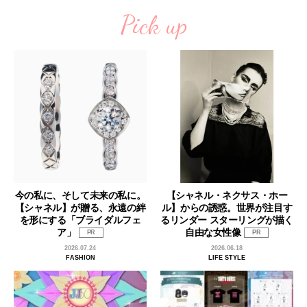
Pick up
今の私に、そして未来の私に。
【シャネル・ネクサス・ホー
【シャネル】が贈る、永遠の絆
ル】からの誘惑。世界が注目す
を形にする「ブライダルフェ
るリンダー スターリングが描く
ア」
自由な女性像
PR
PR
2026.07.24
2026.06.18
FASHION
LIFE STYLE