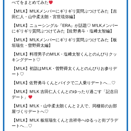
べてをまとめてみた
【M!LK】M!LKメンバーにギリギリ質問ぶつけてみた【吉
田仁人・山中柔太朗・宮世琉弥編】
【M!LK】ニューシングル『ERA』が話題♡ M!LKメンバー
にギリギリ質問ぶつけてみた【佐野勇斗・塩﨑太智編】
【M!LK】M!LKメンバーにギリギリ質問ぶつけてみた【板
垣瑞生・曽野舜太編】
【M!LK】料理男子のM!LK・塩﨑太智くんとのんびりクッ
キングデート♡
【M!LK】初詣はM!LK・曽野舜太くんとのんびりお参りデ
ート♡
【M!LK】佐野勇斗くんとバイクで二人乗りデートへ…♡
【M!LK】M!LK 吉田仁人くんとのゆったり過ごす「記念日
デート」
【M!LK】M!LK・山中柔太朗くんと２人で、同棲前のお部
屋づくりデートへ♡
【M!LK】M!LK 板垣瑞生くんと吉祥寺へゆるっと街ブラデ
ートへ…♡