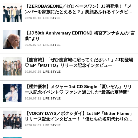
【ZEROBASEONE／ゼロベースワン】JJ初登場！「メ
ンバーを家族にたとえると？」笑顔あふれるインタビュ
ー♡
2026.06.16
LIFE STYLE
【JJ 50th Anniversary EDITION】梅宮アンナさんの“言
葉”より
2026.07.02
LIFE STYLE
【龍宮城】「ぜひ龍宮城に沼ってください！」JJ初登場
♡ EP『MOTTO』リリース記念インタビュー
2026.07.25
LIFE STYLE
【櫻井優衣】メジャー 1st CD Single「夏いぞん」リリ
ース記念イベント♡ ファンと過ごした“最高の夏時間”
2026.07.31
LIFE STYLE
【VOKSY DAYS／ボクシダイ】1st EP「Bitter Flame」
リリース記念インタビュー！「僕たちの名刺代わりのよ
うなアルバム」
2026.07.01
LIFE STYLE