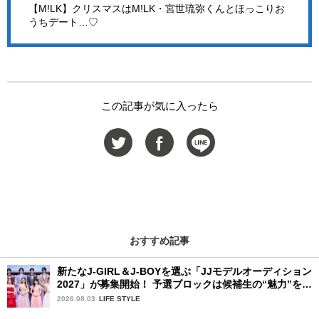
【M!LK】クリスマスはM!LK・宮世琉弥くんとほっこりお
うちデート…♡
この記事が気に入ったら
おすすめ記事
新たなJ-GIRL＆J-BOYを選ぶ「JJモデルオーディション
2027」が募集開始！ 予選ブロックは候補生の“魅力”を重
視した「新システム」に変わります
2026.08.03
LIFE STYLE