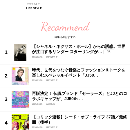
2026.04.01
LIFE STYLE
Recommend
編集部のおすすめ
【シャネル・ネクサス・ホール】からの誘惑。世界
が注目するリンダー スターリングが…
PR
2026.06.18
LIFE STYLE
時代、世代をつなぐ音楽とファッション＆トークを
楽しむスペシャルイベント「JJ50…
2026.03.26
LIFE STYLE
再販決定！ 伝説ブランド「セーラーズ」とJJとのコ
ラボキャップが、JJ50th …
2026.04.06
FASHION
【コミック連載】シード・オブ・ライフ 37話／最終
回（後半）
2026.04.09
LIFE STYLE