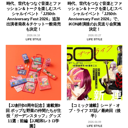
時代、世代をつなぐ音楽とファ
時代、世代をつなぐ音楽とファ
ッション＆トークを楽しむスペ
ッション＆トークを楽しむスペ
シャルイベント「JJ50th
シャルイベント「JJ50th
Anniversary Fest 2026」追加
Anniversary Fest 2026」で、
出演者発表＆チケット一般発売
iKON終演後のお見送り会実施
も決定！
決定！
2026.04.10
2026.03.27
LIFE STYLE
LIFE STYLE
【JJ創刊50周年記念】連載第9
【コミック連載】シード・オ
回 ポップな野菜の仲間たちが主
ブ・ライフ 37話／最終回（後
役「ガーデンスタッフ」グッズ
半）
11選：前編【JJ昭和レトロ学
2026.04.09
園】
LIFE STYLE