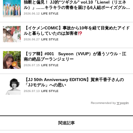
独断と偏見！ JJ的“ツギクル” vol.10「Lienel（リエネ
ル）」……キラキラの青春を届ける6人組ボーイズグルー
プ
2026.06.12
LIFE STYLE
【イケメンCOMIC】事故から10年を経て目覚めたアイド
ルと暮らしていたのは加害者
2026.06.27
LIFE STYLE
【リア韓】#001 Suyeon（VVUP）が通うソウル・江
南の絶品ブーランジェリー
2026.07.15
LIFE STYLE
【JJ 50th Anniversary EDITION】賀来千香子さんの
「JJモデル」への思い
2026.07.13
LIFE STYLE
Recommended by
関連記事