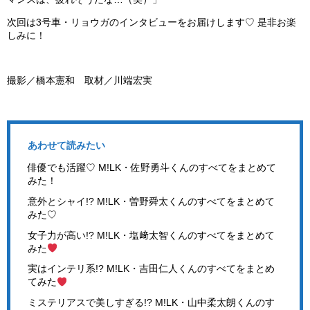
次回は3号車・リョウガのインタビューをお届けします♡ 是非お楽
しみに！
撮影／橋本憲和 取材／川端宏実
あわせて読みたい
俳優でも活躍♡ M!LK・佐野勇斗くんのすべてをまとめて
みた！
意外とシャイ!? M!LK・曽野舜太くんのすべてをまとめて
みた♡
女子力が高い!? M!LK・塩﨑太智くんのすべてをまとめて
みた
実はインテリ系!? M!LK・吉田仁人くんのすべてをまとめ
てみた
ミステリアスで美しすぎる!? M!LK・山中柔太朗くんのす