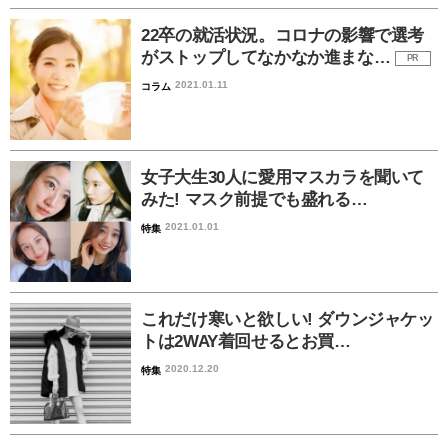
22卒の就活状況。コロナの影響で選考
がストップしてなかなか進まな…
PR
2021.01.11
コラム
女子大生30人に愛用マスカラを聞いて
みた! マスク前提でも盛れる…
2021.01.01
特集
これだけ寒いと欲しい! ダウンジャケッ
トは2WAY着回せるとお買…
2020.12.20
特集