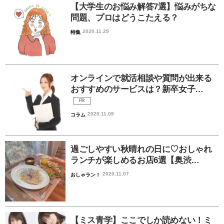
【大学生のお悩み解答7選】悩みがちな
問題、プロはどうこたえる？
2020.11.29
特集
オンラインで就活相談や質問が出来る
おすすめのサービスは？新卒女子…
PR
2020.11.09
コラム
過ごしやすい秋晴れの日に♡おしゃれ
ランチが楽しめるお店6選【奥渋…
2020.11.07
おしゃラン！
【ミス青学】ここでしか読めない！ミ