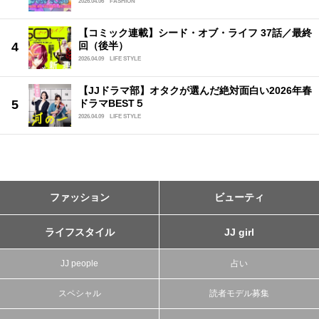
2026.04.06
FASHION
【コミック連載】シード・オブ・ライフ 37話／最終
回（後半）
2026.04.09
LIFE STYLE
【JJドラマ部】オタクが選んだ絶対面白い2026年春
ドラマBEST５
2026.04.09
LIFE STYLE
ファッション
ビューティ
ライフスタイル
JJ girl
JJ people
占い
スペシャル
読者モデル募集