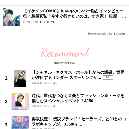
【イケメンCOMIC】hue-goメンバー独占インタビュー
①／烏墨真弘「今すぐ行きたいのは、すき家！ 松屋！ ミ
スド！」
2026.07.31
LIFE STYLE
Recommended by
Recommend
編集部のおすすめ
【シャネル・ネクサス・ホール】からの誘惑。世界
が注目するリンダー スターリングが…
PR
2026.06.18
LIFE STYLE
時代、世代をつなぐ音楽とファッション＆トークを
楽しむスペシャルイベント「JJ50…
2026.03.26
LIFE STYLE
再販決定！ 伝説ブランド「セーラーズ」とJJとのコ
ラボキャップが、JJ50th …