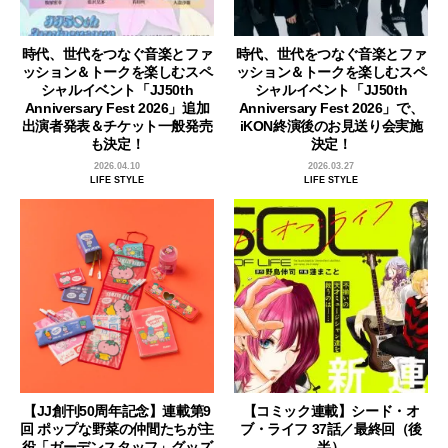
時代、世代をつなぐ音楽とファ
時代、世代をつなぐ音楽とファ
ッション＆トークを楽しむスペ
ッション＆トークを楽しむスペ
シャルイベント「JJ50th
シャルイベント「JJ50th
Anniversary Fest 2026」追加
Anniversary Fest 2026」で、
出演者発表＆チケット一般発売
iKON終演後のお見送り会実施
も決定！
決定！
2026.04.10
2026.03.27
LIFE STYLE
LIFE STYLE
【JJ創刊50周年記念】連載第9
【コミック連載】シード・オ
回 ポップな野菜の仲間たちが主
ブ・ライフ 37話／最終回（後
役「ガーデンスタッフ」グッズ
半）