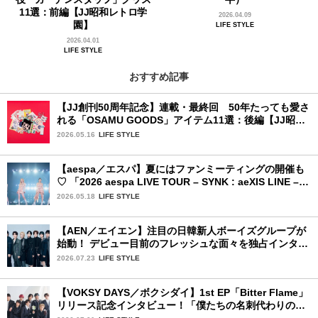
11選：前編【JJ昭和レトロ学
2026.04.09
園】
LIFE STYLE
2026.04.01
LIFE STYLE
おすすめ記事
【JJ創刊50周年記念】連載・最終回 50年たっても愛さ
れる「OSAMU GOODS」アイテム11選：後編【JJ昭和
レトロ学園】
2026.05.16
LIFE STYLE
【aespa／エスパ】夏にはファンミーティングの開催も
♡ 「2026 aespa LIVE TOUR – SYNK : aeXIS LINE – in
JAPAN [SPECIAL EDITION DOME TOUR] 」東京ドー
2026.05.18
LIFE STYLE
ム公演2日目を詳細レポート【後編】
【AEN／エイエン】注目の日韓新人ボーイズグループが
始動！ デビュー目前のフレッシュな面々を独占インタビ
ュー。7人の魅力に迫ります♪
2026.07.23
LIFE STYLE
【VOKSY DAYS／ボクシダイ】1st EP「Bitter Flame」
リリース記念インタビュー！「僕たちの名刺代わりのよ
うなアルバム」