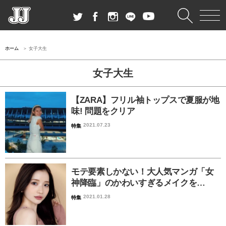
ホーム
女子大生
女子大生
【ZARA】フリル袖トップスで夏服が地
味! 問題をクリア
2021.07.23
特集
モテ要素しかない！大人気マンガ「女
神降臨」のかわいすぎるメイクを…
2021.01.28
特集