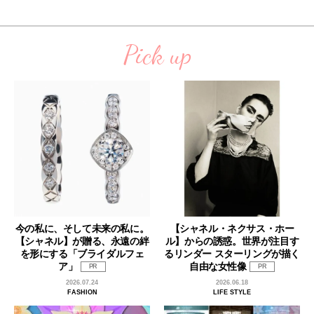
Pick up
今の私に、そして未来の私に。
【シャネル・ネクサス・ホー
【シャネル】が贈る、永遠の絆
ル】からの誘惑。世界が注目す
を形にする「ブライダルフェ
るリンダー スターリングが描く
ア」
自由な女性像
PR
PR
2026.07.24
2026.06.18
FASHION
LIFE STYLE