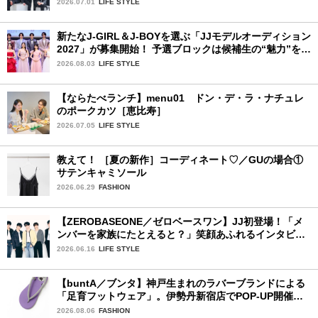
2026.07.01
LIFE STYLE
新たなJ-GIRL＆J-BOYを選ぶ「JJモデルオーディション
2027」が募集開始！ 予選ブロックは候補生の“魅力”を重
視した「新システム」に変わります
2026.08.03
LIFE STYLE
【ならたべランチ】menu01 ドン・デ・ラ・ナチュレ
のポークカツ［恵比寿］
2026.07.05
LIFE STYLE
教えて！ ［夏の新作］コーディネート♡／GUの場合①
サテンキャミソール
2026.06.29
FASHION
【ZEROBASEONE／ゼロベースワン】JJ初登場！「メ
ンバーを家族にたとえると？」笑顔あふれるインタビュ
ー♡
2026.06.16
LIFE STYLE
【buntA／ブンタ】神戸生まれのラバーブランドによる
「足育フットウェア」。伊勢丹新宿店でPOP-UP開催
中！
2026.08.06
FASHION