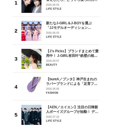
しい」放
どうやら俺のこと好きらしい」放
2026.08.05
自然と詠
送記念インタビュー♡ 「自然と詠
LIFE STYLE
です」
斗くんが可愛く見えたんです」
を選ぶ
新たなJ-GIRL＆J-BOYを選ぶ
ン
「JJモデルオーディション
選ブロッ
2027」が募集開始！ 予選ブロッ
2026.08.03
視した
クは候補生の“魅力”を重視した
LIFE STYLE
ます
「新システム」に変わります
の日韓新
【J’s Picks】ブランドまとめて愛
！ デビ
用中！ J-GIRL有田叶“鉄壁の相
面々を独
棒”〈ビューティ＆ファッション
2026.08.07
魅力に迫
夏の必需品〉
BEAUTY
からアメ
【buntA／ブンタ】神戸生まれの
ダーを目
ラバーブランドによる「足育フッ
が好きす
トウェア」。伊勢丹新宿店でPOP-
2026.08.06
ロ】
UP開催中！
FASHION
【AEN／エイエン】注目の日韓新
身がアーテ
人ボーイズグループが始動！ デビ
となった
ュー目前のフレッシュな面々を独
2026.07.23
インクレ
占インタビュー。7人の魅力に迫
LIFE STYLE
インタビ
ります♪