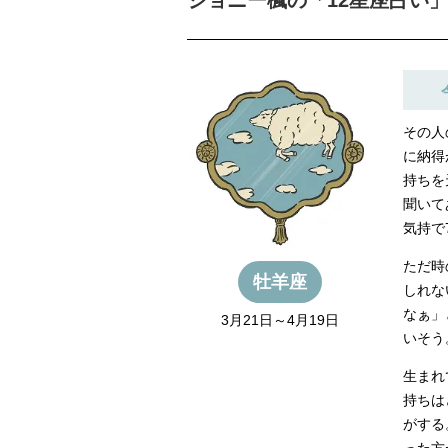
ジョニー楓の「12星座占い」【20
その人
に納得
持ちを
聞いて
気持で
ただ時
牡羊座
しれな
なぁ」
3月21日～4月19日
いそう
生まれ
持ちは
がする