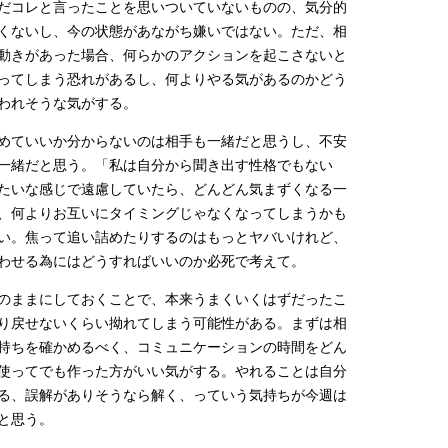
だコレと言ったことを思いついていないものの、気分的
くないし、今の状態があながち嫌いではない。ただ、相
動きがあった場合、何らかのアクションを起こさないと
ってしまう恐れがあるし、何よりやる気があるのかどう
われそうな気がする。
めていいか分からないのは相手も一緒だと思うし、不安
一緒だと思う。「私は自分から聞き出す性格でもない
たいな感じで遠慮していたら、どんどん気まずくなる一
、何よりお互いにタイミングじゃなくなってしまうかも
い。焦って追い詰めたりするのはもっとヤバいけれど、
わせる為にはどうすればいいのか必死で考えて。
のままにしておくことで、本来うまくいくはずだったこ
り戻せないくらい拗れてしまう可能性がある。まずは相
持ちを確かめるべく、コミュニケーションの時間をどん
使ってでも作った方がいい気がする。やれることは自分
る、誤解がありそうなら解く、っていう気持ちが今週は
と思う。