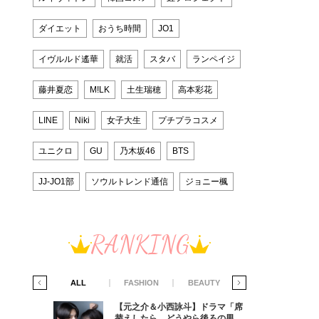
ダイエット
おうち時間
JO1
イヴルルド遙華
就活
スタバ
ランペイジ
藤井夏恋
M!LK
土生瑞穂
高本彩花
LINE
Niki
女子大生
プチプラコスメ
ユニクロ
GU
乃木坂46
BTS
JJ-JO1部
ソウルトレンド通信
ジョニー楓
RANKING
IFE STYLE
ALL
FASHION
BEAUTY
LIFE STYLE
ラマ「席
【元之介＆小西詠斗】ドラマ「席
ろの男が
替えしたら、どうやら後ろの男が