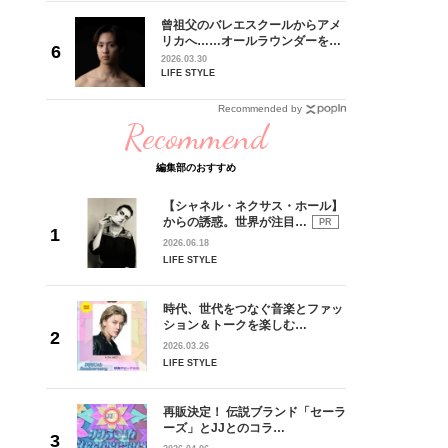
goメン
曾祖父のバレエスクールからアメ
／金子玄
リカへ……オールラウンダーを目
葉にでき
指すダンサーは踊ることが好きす
2026.03.30
ぎる【王子様の推しドコロ】
LIFE STYLE
vol.29 三宅啄未さん
Recommended by
Recommend
編集部のおすすめ
【シャネル・ネクサス・ホール】
からの誘惑。世界が注目…
PR
2026.06.18
LIFE STYLE
時代、世代をつなぐ音楽とファッ
ション＆トークを楽しむ…
2026.03.26
LIFE STYLE
再販決定！ 伝説ブランド「セーラ
ーズ」とJJとのコラ…