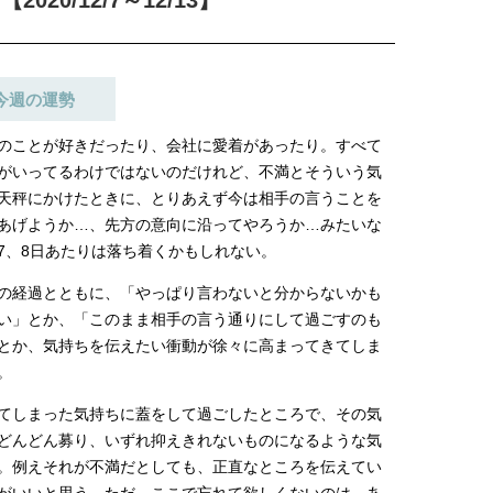
20/12/7～12/13】
棒”〈ビューティ＆ファッション
どうやら俺のこと好きら
2026.08.07
2026.08.05
夏の必需品〉
送記念インタビュー♡ 「
BEAUTY
LIFE STYLE
斗くんが可愛く見えたん
【JJ専属モデルの素顔】ビューテ
新たなJ-GIRL＆J-BOY
今週の運勢
ィ大好き！ 松川 星のお気に入り
「JJモデルオーディショ
コスメをCHECK
2027」が募集開始！ 予
2025.12.16
2026.08.03
クは候補生の“魅力”を重
のことが好きだったり、会社に愛着があったり。すべて
BEAUTY
LIFE STYLE
「新システム」に変わり
がいってるわけではないのだけれど、不満とそういう気
【J’s Picks】悲しい経験でたどり
【AEN／エイエン】注目
天秤にかけたときに、とりあえず今は相手の言うことを
着いた…J-BOY三上龍の手放せな
人ボーイズグループが始動
あげようか…、先方の意向に沿ってやろうか…みたいな
い“オールインワン”アイテム〈ビ
ュー目前のフレッシュな
2026.08.05
2026.07.23
ューティ＆ファッション夏の必需
占インタビュー。7人の
7、8日あたりは落ち着くかもしれない。
BEAUTY
LIFE STYLE
品〉
ります♪
の経過とともに、「やっぱり言わないと分からないかも
【注目アーティストRainy。っ
曾祖父のバレエスクール
い」とか、「このまま相手の言う通りにして過ごすのも
て？】自称“コスメオタク見習
リカへ……オールラウン
い”のポーチの中身、拝見しま
指すダンサーは踊ること
とか、気持ちを伝えたい衝動が徐々に高まってきてしま
2026.01.30
2026.03.30
す！
ぎる【王子様の推しドコ
BEAUTY
LIFE STYLE
。
vol.29 三宅啄未さん
【J’s Picks】J-GIRL早坂萌香の
【新世代J-POPグループ
てしまった気持ちに蓋をして過ごしたところで、その気
徹底した日焼けケア！ でも、いち
aoen（アオエン）】自
どんどん募り、いずれ抑えきれないものになるような気
ばん大切なのは…〈ビューティ＆
ィストを目指すきかっけ
2026.07.24
2025.10.20
ファッション夏の必需品〉
先輩とは―― 新曲「青春
。例えそれが不満だとしても、正直なところを伝えてい
BEAUTY
LIFE STYLE
ディブル」リリース記念