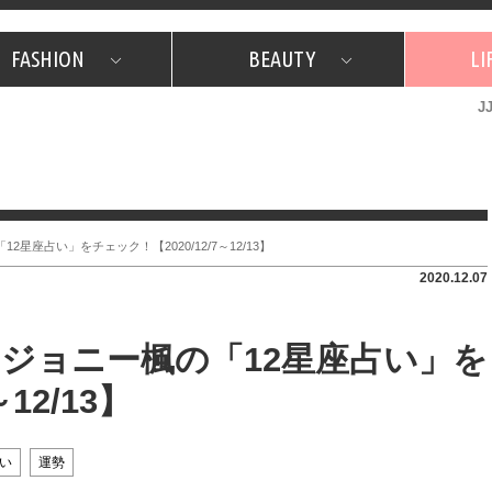
FASHION
BEAUTY
LI
J
美容担当のお気に入り
What's NEW？
占い
韓国
特集
What's NEW？
韓国
SNAP
ザ・ベスト5
特集
ザ・ベスト5
プレゼント
旅
JJグル
JJスタ
フォーチュンサイクル
ネイチャー
星座占い」をチェック！【2020/12/7～12/13】
2020.12.07
ジョニー楓の「12星座占い」を
12/13】
い
運勢