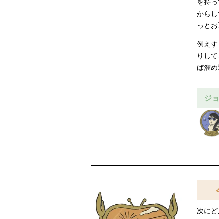
を持っ
からし
っとお
例えす
りして
ば溜め
ジョ
次にど