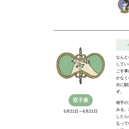
なんと
してい
ごす事
かなく
分に馴
ず。
双子座
相手の
みる。
5月21日～6月21日
したら
なって