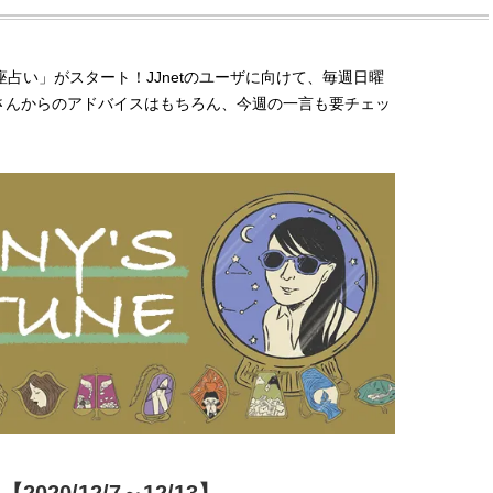
占い」がスタート！JJnetのユーザに向けて、毎週日曜
さんからのアドバイスはもちろん、今週の一言も要チェッ
BEAUTY
L
【J’s Picks】ブランドまとめて愛
【元之介＆小西詠斗】ド
用中！ J-GIRL有田叶“鉄壁の相
替えしたら、どうやら後