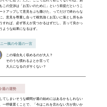
がいいと思う。ただ、ここで忘れて欲しくないのは、あ
ュー
もこの交渉は「お互いのために」という前提だというこ
【JJ専属モデルの素顔】ツヤと輝
【イケメンCOMIC】hue-
きを放つ美肌を生み出す松川 星の
バー独占インタビュー②
ートアップして意見をぶち撒けた、ってだけで終わらな
愛用スキンケア
矢「感情をズバーッと言
2025.12.16
2026.08.07
に。意見を尊重し合って根気強くお互いに落とし所をみ
た時は幸せ〜」
BEAUTY
LIFE STYLE
うすれば、必ず答えが見つかるはずだし、言って良かっ
うような結果になるはず。
ニー楓の今週の一言
この場合丸く収めるのが大人？
そのうち慣れるよとか言って
大人になるのダサくない？
今週の運勢
してしまいそうな瞬間が週の始めにはあるかもしれない
、一呼吸置くことで、「今はこれを言わない方が良いか