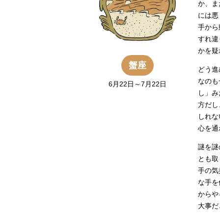
か、ま
には悪
手から
すれ違
かを疑
蟹座
どう進
なのも
6月22日～7月22日
し」み
方だし
しれな
心を通
謎を謎
とも取
手の気
な手を
からや
大事だ