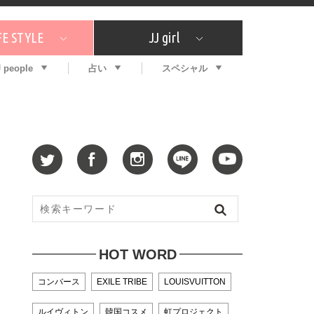
FE STYLE
JJ girl
J people
占い
スペシャル
メガイド
ッフの"それどこの"？
コスメ全部試してみた
エンタメ
プチプラ
What's NEW？
プレゼント
特集
おしゃラン！
プレゼント
恋愛
特集
コラム
インタビュー
サイン占い
毎週更新！ ジョニー楓の12星座占い
最新号
SNSキャンペーン
バックナンバー
HOT WORD
コンバース
EXILE TRIBE
LOUISVUITTON
ルイヴィトン
韓国コスメ
虹プロジェクト