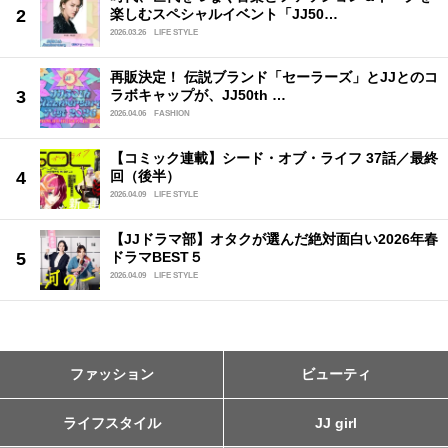
楽しむスペシャルイベント「JJ50…
2026.03.26
LIFE STYLE
再販決定！ 伝説ブランド「セーラーズ」とJJとのコ
ラボキャップが、JJ50th …
2026.04.06
FASHION
【コミック連載】シード・オブ・ライフ 37話／最終
回（後半）
2026.04.09
LIFE STYLE
【JJドラマ部】オタクが選んだ絶対面白い2026年春
ドラマBEST５
2026.04.09
LIFE STYLE
ファッション
ビューティ
ライフスタイル
JJ girl