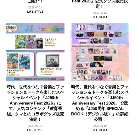
ご紹介！
Fest 2026」公式グッズ販売決
定！
2026.04.14
LIFE STYLE
2026.04.14
LIFE STYLE
時代、世代をつなぐ音楽とファ
時代、世代をつなぐ音楽とファ
ッション＆トークを楽しむスペ
ッション＆トークを楽しむスペ
シャルイベント「JJ50th
シャルイベント「JJ50th
Anniversary Fest 2026」に
Anniversary Fest 2026」で読
て、人気コンテンツ『教育番
める『JJ50周年 SPECIAL
組』タマとのコラボグッズ販売
BOOK（デジタル版）』の詳細
決定！
公開！
2026.04.13
2026.04.10
LIFE STYLE
LIFE STYLE