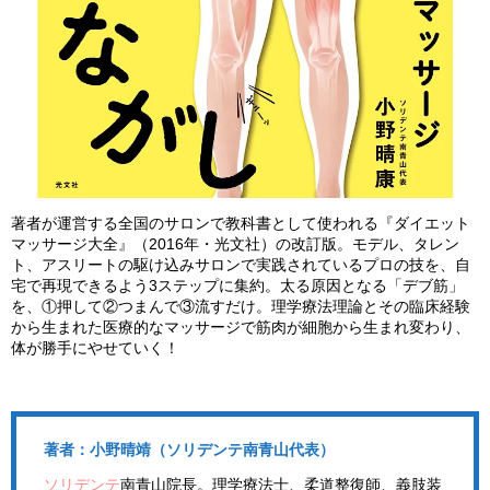
著者が運営する全国のサロンで教科書として使われる『ダイエット
マッサージ大全』（2016年・光文社）の改訂版。モデル、タレン
ト、アスリートの駆け込みサロンで実践されているプロの技を、自
宅で再現できるよう3ステップに集約。太る原因となる「デブ筋」
を、①押して②つまんで③流すだけ。理学療法理論とその臨床経験
から生まれた医療的なマッサージで筋肉が細胞から生まれ変わり、
体が勝手にやせていく！
著者：小野晴靖（ソリデンテ南青山代表）
ソリデンテ
南青山院長。理学療法士、柔道整復師、義肢装