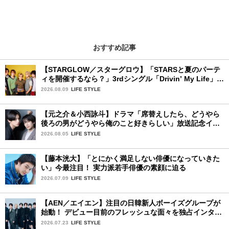
おすすめ記事
【STARGLOW／スターグロウ】「STARSと夏のパーテ
ィを開催するなら？」3rdシングル「Drivin’ My Life」リ
リース記念インタビュー！
2026.08.09
LIFE STYLE
【元之介＆小西詠斗】ドラマ「席替えしたら、どうやら
後ろの男がどうやら俺のこと好きらしい」放送記念イン
タビュー♡ 「自然と詠斗くんが可愛く見えたんです」
2026.08.05
LIFE STYLE
【藤本洸大】「とにかく満足しない俳優になっていきた
い」今最注目！ 実力派若手俳優の素顔に迫る
2026.07.09
LIFE STYLE
【AEN／エイエン】注目の日韓新人ボーイズグループが
始動！ デビュー目前のフレッシュな面々を独占インタビ
ュー。7人の魅力に迫ります♪
2026.07.23
LIFE STYLE