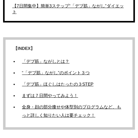
【7日間集中】簡単3ステップ“「デブ筋」ながし”ダイエッ
ト
【INDEX】
「デブ筋」ながしとは？
“「デブ筋」ながし”のポイント３つ
「デブ筋」ほぐしはたったの３STEP
まずは７日間やってみよう！
全身・顔の部分痩せや体型別のプログラムなど、も
っと詳しく知りたい人は要チェック！