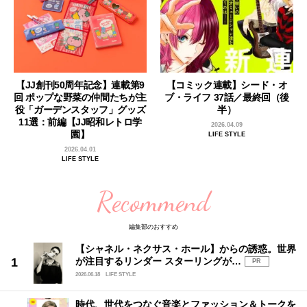
【JJ創刊50周年記念】連載第9
【コミック連載】シード・オ
回 ポップな野菜の仲間たちが主
ブ・ライフ 37話／最終回（後
役「ガーデンスタッフ」グッズ
半）
11選：前編【JJ昭和レトロ学
2026.04.09
園】
LIFE STYLE
2026.04.01
LIFE STYLE
Recommend
編集部のおすすめ
【シャネル・ネクサス・ホール】からの誘惑。世界
が注目するリンダー スターリングが…
PR
2026.06.18
LIFE STYLE
時代、世代をつなぐ音楽とファッション＆トークを