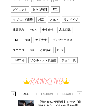
ダイエット
おうち時間
JO1
イヴルルド遙華
就活
スタバ
ランペイジ
藤井夏恋
M!LK
土生瑞穂
高本彩花
LINE
Niki
女子大生
プチプラコスメ
ユニクロ
GU
乃木坂46
BTS
JJ-JO1部
ソウルトレンド通信
ジョニー楓
RANKING
IFE STYLE
ALL
FASHION
BEAUTY
LIFE STYLE
ラマ「席
【元之介＆小西詠斗】ドラマ「席
ろの男が
替えしたら、どうやら後ろの男が