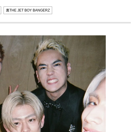
裏THE JET BOY BANGERZ
BEAUTY
L
【J’s Picks】ブランドまとめて愛
【元之介＆小西詠斗】ド
用中！ J-GIRL有田叶“鉄壁の相
替えしたら、どうやら後