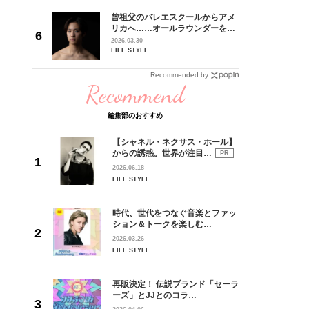
goメン
曾祖父のバレエスクールからアメ
／金子玄
リカへ……オールラウンダーを目
葉にでき
指すダンサーは踊ることが好きす
2026.03.30
ぎる【王子様の推しドコロ】
LIFE STYLE
vol.29 三宅啄未さん
Recommended by
Recommend
編集部のおすすめ
【シャネル・ネクサス・ホール】
からの誘惑。世界が注目…
PR
2026.06.18
LIFE STYLE
時代、世代をつなぐ音楽とファッ
ション＆トークを楽しむ…
2026.03.26
LIFE STYLE
再販決定！ 伝説ブランド「セーラ
ーズ」とJJとのコラ…