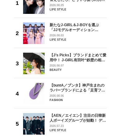
しい」放
どうやら俺のこと好きらしい」放
2026.08.05
自然と詠
送記念インタビュー♡ 「自然と詠
LIFE STYLE
です」
斗くんが可愛く見えたんです」
を選ぶ
新たなJ-GIRL＆J-BOYを選ぶ
ン
「JJモデルオーディション
選ブロッ
2027」が募集開始！ 予選ブロッ
2026.08.03
視した
クは候補生の“魅力”を重視した
LIFE STYLE
ます
「新システム」に変わります
の日韓新
【J’s Picks】ブランドまとめて愛
！ デビ
用中！ J-GIRL有田叶“鉄壁の相
面々を独
棒”〈ビューティ＆ファッション
2026.08.07
魅力に迫
夏の必需品〉
BEAUTY
からアメ
【buntA／ブンタ】神戸生まれの
ダーを目
ラバーブランドによる「足育フッ
が好きす
トウェア」。伊勢丹新宿店でPOP-
2026.08.06
ロ】
UP開催中！
FASHION
【AEN／エイエン】注目の日韓新
身がアーテ
人ボーイズグループが始動！ デビ
となった
ュー目前のフレッシュな面々を独
2026.07.23
インクレ
占インタビュー。7人の魅力に迫
LIFE STYLE
インタビ
ります♪