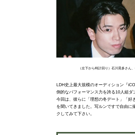
（左下から時計回り）石川晃多さん、
LDH史上最大規模のオーディション『iCON Z
倒的なパフォーマンス力を誇る10人組ダンス＆
今回は、彼らに「理想の冬デート」「好
を聞いてきました。写ルンですで自由に
クしてみて下さい。