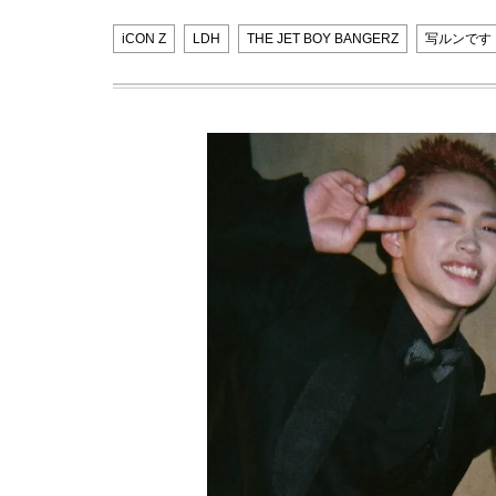
iCON Z
LDH
THE JET BOY BANGERZ
写ルンです