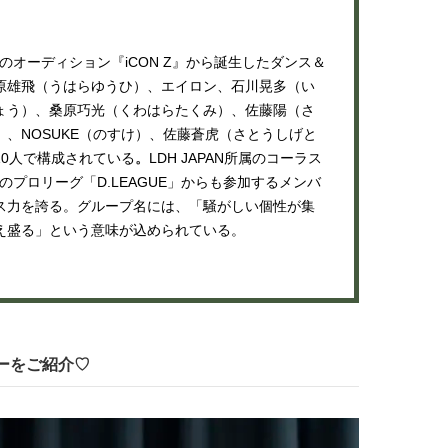
ュー
【JJ専属モデルの素顔】ツヤと輝
【イケメンCOMIC】hue-
きを放つ美肌を生み出す松川 星の
バー独占インタビュー②
愛用スキンケア
矢「感情をズバーッと言
模のオーディション『iCON Z』から誕生したダンス＆
2025.12.16
2026.08.07
た時は幸せ〜」
BEAUTY
LIFE STYLE
原雄⾶（うはらゆうひ）、エイロン、⽯川晃多（い
ょう）、桑原巧光（くわはらたくみ）、佐藤陽（さ
、NOSUKE（のすけ）、佐藤蒼⻁（さとうしげと
0人で構成されている
。
LDH JAPAN所属のコーラス
スのプロリーグ「D.LEAGUE」からも参加するメンバ
ンス力を誇る。グループ名には、「騒がしい個性が集
え盛る」という意味が込められている。
ンバーをご紹介♡