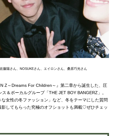
棒”〈ビューティ＆ファッション
どうやら俺のこと好きら
2026.08.07
2026.08.05
夏の必需品〉
送記念インタビュー♡ 「
BEAUTY
LIFE STYLE
斗くんが可愛く見えたん
【JJ専属モデルの素顔】ビューテ
新たなJ-GIRL＆J-BOY
ィ大好き！ 松川 星のお気に入り
「JJモデルオーディショ
コスメをCHECK
2027」が募集開始！ 予
2025.12.16
2026.08.03
クは候補生の“魅力”を重
BEAUTY
LIFE STYLE
「新システム」に変わり
【J’s Picks】悲しい経験でたどり
【AEN／エイエン】注目
着いた…J-BOY三上龍の手放せな
人ボーイズグループが始動
い“オールインワン”アイテム〈ビ
ュー目前のフレッシュな
2026.08.05
2026.07.23
佐藤陽さん、NOSUKEさん、エイロンさん、桑原巧光さん
ューティ＆ファッション夏の必需
占インタビュー。7人の
BEAUTY
LIFE STYLE
品〉
ります♪
【注目アーティストRainy。っ
曾祖父のバレエスクール
～Dreams For Children～』第二章から誕生した、圧
て？】自称“コスメオタク見習
リカへ……オールラウン
ボーカルグループ「THE JET BOY BANGERZ」。
い”のポーチの中身、拝見しま
指すダンサーは踊ること
2026.01.30
2026.03.30
す！
ぎる【王子様の推しドコ
BEAUTY
LIFE STYLE
きな女性の冬ファッション」など、冬をテーマにした質問
vol.29 三宅啄未さん
撮影してもらった究極のオフショットも満載♡ぜひチェッ
【J’s Picks】J-GIRL早坂萌香の
【新世代J-POPグループ
徹底した日焼けケア！ でも、いち
aoen（アオエン）】自
ばん大切なのは…〈ビューティ＆
ィストを目指すきかっけ
2026.07.24
2025.10.20
ファッション夏の必需品〉
先輩とは―― 新曲「青春
BEAUTY
LIFE STYLE
ディブル」リリース記念