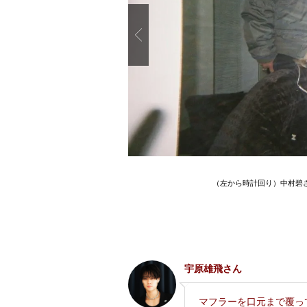
Previous
（左から時計回り）中村碧
宇原雄飛さん
マフラーを口元まで覆っ