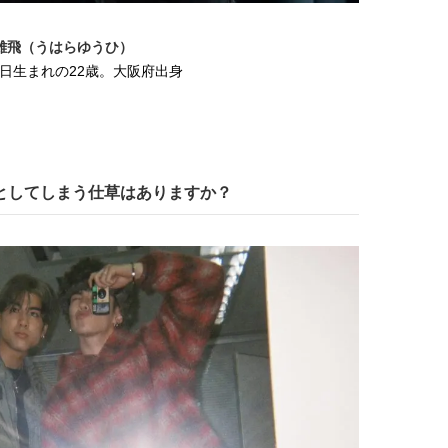
雄⾶（うはらゆうひ）
16⽇生まれの22歳。⼤阪府出⾝
ンとしてしまう仕草はありますか？