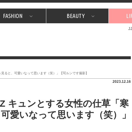
FASHION
BEAUTY
LI
J
美容担当のお気に入り
What's NEW？
占い
韓国
特集
What's NEW？
韓国
SNAP
ザ・ベスト5
特集
ザ・ベスト5
プレゼント
旅
JJグル
JJスタ
フォーチュンサイクル
ネイチャー
ている姿を見ると、可愛いなって思います（笑）」【写ルンです撮影】
2023.12.16
NGERZ キュンとする女性の仕草「寒
、可愛いなって思います（笑）」