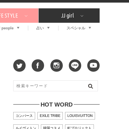
FE STYLE
JJ girl
J people
占い
スペシャル
メガイド
ッフの"それどこの"？
コスメ全部試してみた
エンタメ
プチプラ
What's NEW？
プレゼント
特集
おしゃラン！
プレゼント
恋愛
特集
コラム
インタビュー
サイン占い
毎週更新！ ジョニー楓の12星座占い
最新号
SNSキャンペーン
バックナンバー
HOT WORD
コンバース
EXILE TRIBE
LOUISVUITTON
ルイヴィトン
韓国コスメ
虹プロジェクト