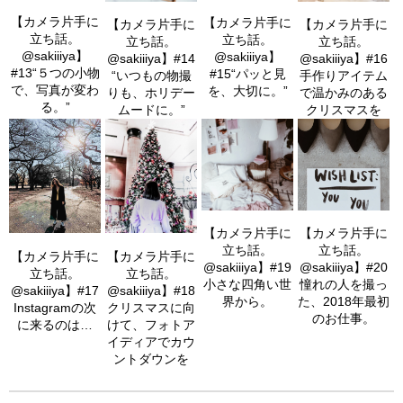
【カメラ片手に
【カメラ片手に
【カメラ片手に
【カメラ片手に
立ち話。
立ち話。
立ち話。
立ち話。
@sakiiiya】
@sakiiiya】
@sakiiiya】#14
@sakiiiya】#16
#13“５つの小物
#15“パッと見
“いつもの物撮
手作りアイテム
で、写真が変わ
を、大切に。”
りも、ホリデー
で温かみのある
る。”
ムードに。”
クリスマスを
【カメラ片手に
【カメラ片手に
立ち話。
立ち話。
【カメラ片手に
【カメラ片手に
@sakiiiya】#20
@sakiiiya】#19
立ち話。
立ち話。
憧れの人を撮っ
小さな四角い世
@sakiiiya】#17
@sakiiiya】#18
た、2018年最初
界から。
Instagramの次
クリスマスに向
のお仕事。
に来るのは…
けて、フォトア
イディアでカウ
ントダウンを