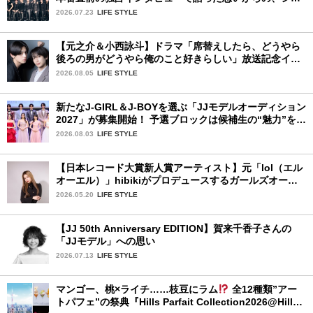
ーケース完全レポート！
2026.07.23
LIFE STYLE
【元之介＆小西詠斗】ドラマ「席替えしたら、どうやら
後ろの男がどうやら俺のこと好きらしい」放送記念イン
タビュー♡ 「自然と詠斗くんが可愛く見えたんです」
2026.08.05
LIFE STYLE
新たなJ-GIRL＆J-BOYを選ぶ「JJモデルオーディション
2027」が募集開始！ 予選ブロックは候補生の“魅力”を重
視した「新システム」に変わります
2026.08.03
LIFE STYLE
【日本レコード大賞新人賞アーティスト】元「lol（エル
オーエル）」hibikiがプロデュースするガールズオーデ
ィションが始動！ 応募は5月31日（日）まで
2026.05.20
LIFE STYLE
【JJ 50th Anniversary EDITION】賀来千香子さんの
「JJモデル」への思い
2026.07.13
LIFE STYLE
マンゴー、桃×ライチ……枝豆にラム
全12種類”アー
トパフェ”の祭典『Hills Parfait Collection2026@Hills