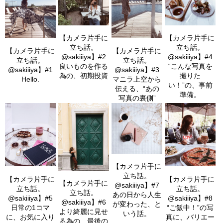
【カメラ片手に
【カメラ片手に
立ち話。
立ち話。
【カメラ片手に
【カメラ片手に
@sakiiiya】#2
@sakiiiya】#4
立ち話。
立ち話。
良いものを作る
“こんな写真を
@sakiiiya】#1
@sakiiiya】#3
為の、初期投資
撮りた
Hello.
マニラ上空から
い！”の、事前
伝える、“あの
準備。
写真の裏側”
【カメラ片手に
立ち話。
【カメラ片手に
【カメラ片手に
【カメラ片手に
@sakiiiya】#7
立ち話。
立ち話。
立ち話。
あの日から人生
@sakiiiya】#8
@sakiiiya】#5
@sakiiiya】#6
が変わった、と
“ご飯中！”の写
日常の1コマ
より綺麗に見せ
いう話。
真に、バリエー
に、お気に入り
る為の、最後の