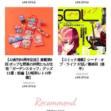
LIFE STYLE
LIFE STYLE
【JJ創刊50周年記念】連載第9
【コミック連載】シード・オ
回 ポップな野菜の仲間たちが主
ブ・ライフ 37話／最終回（後
役「ガーデンスタッフ」グッズ
半）
11選：前編【JJ昭和レトロ学
2026.04.09
園】
LIFE STYLE
2026.04.01
LIFE STYLE
Recommend