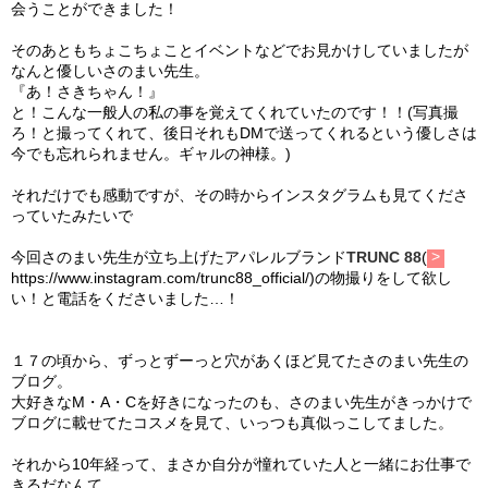
会うことができました！
そのあともちょこちょことイベントなどでお見かけしていましたが
なんと優しいさのまい先生。
『あ！さきちゃん！』
と！こんな一般人の私の事を覚えてくれていたのです！！(
写真撮
ろ！と撮ってくれて、
後日それもDMで送ってくれるという優しさは
今でも忘れられませ
ん。ギャルの神様。)
それだけでも感動ですが、
その時からインスタグラムも見てくださ
っていたみたいで
今回さのまい先生が立ち上げたアパレルブランド
TRUNC 88
(
https://www.instagram.com/
trunc88_official/
)の物撮りをして欲し
い！
と電話をくださいました…！
１７の頃から、
ずっとずーっと穴があくほど見てたさのまい先生の
ブログ。
大好きなM・A・Cを好きになったのも、
さのまい先生がきっかけで
ブログに載せてたコスメを見て、いっつも真似っこしてました。
それから10年経って、
まさか自分が憧れていた人と一緒にお仕事で
きるだなんて