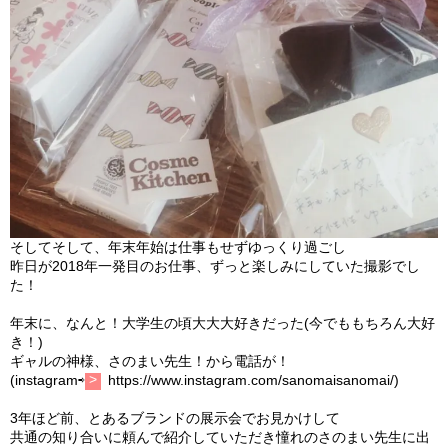
そしてそして、年末年始は仕事もせずゆっくり過ごし
昨日が2018年一発目のお仕事、
ずっと楽しみにしていた撮影でし
た！
年末に、なんと！大学生の頃大大大好きだった(
今でももちろん大好
き！)
ギャルの神様、さのまい先生！から電話が！
(instagram⇨
https://www.
instagram.com/sanomaisanomai/
)
3年ほど前、とあるブランドの展示会でお見かけして
共通の知り合いに頼んで紹介していただき憧れのさのまい先生に出