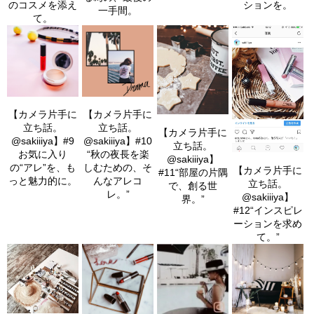
ションを。
のコスメを添え
一手間。
て。
【カメラ片手に
【カメラ片手に
立ち話。
立ち話。
【カメラ片手に
@sakiiiya】#9
@sakiiiya】#10
立ち話。
お気に入り
“秋の夜長を楽
@sakiiiya】
の“アレ”を、も
しむための、そ
【カメラ片手に
#11“部屋の片隅
っと魅力的に。
んなアレコ
立ち話。
で、創る世
レ。”
@sakiiiya】
界。”
#12“インスピレ
ーションを求め
て。”