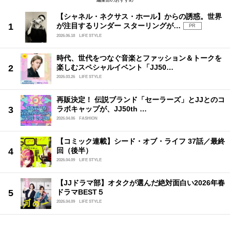
編集部のおすすめ
【シャネル・ネクサス・ホール】からの誘惑。世界
が注目するリンダー スターリングが…
PR
2026.06.18
LIFE STYLE
時代、世代をつなぐ音楽とファッション＆トークを
楽しむスペシャルイベント「JJ50…
2026.03.26
LIFE STYLE
再販決定！ 伝説ブランド「セーラーズ」とJJとのコ
ラボキャップが、JJ50th …
2026.04.06
FASHION
【コミック連載】シード・オブ・ライフ 37話／最終
回（後半）
2026.04.09
LIFE STYLE
【JJドラマ部】オタクが選んだ絶対面白い2026年春
ドラマBEST５
2026.04.09
LIFE STYLE