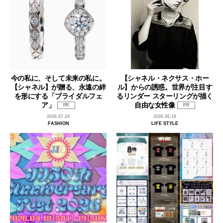
今の私に、そして未来の私に。
【シャネル・ネクサス・ホー
【シャネル】が贈る、永遠の絆
ル】からの誘惑。世界が注目す
を形にする「ブライダルフェ
るリンダー スターリングが描く
ア」
自由な女性像
PR
PR
2026.07.24
2026.06.18
FASHION
LIFE STYLE