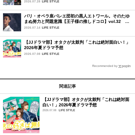
House』
2026.07.28
LIFE STYLE
パリ・オペラ座バレエ団初の黒人エトワール。そのたゆ
まぬ努力と問題意識【王子様の推しドコロ】vol.32 ギ
ヨーム・ディオップさん
2026.07.14
LIFE STYLE
【JJドラマ部】オタクが太鼓判「これは絶対面白い！」
2026年夏ドラマ予想
2026.07.08
LIFE STYLE
Recommended by
関連記事
【JJドラマ部】オタクが太鼓判「これは絶対面
白い！」2026年夏ドラマ予想
2026.07.08
LIFE STYLE