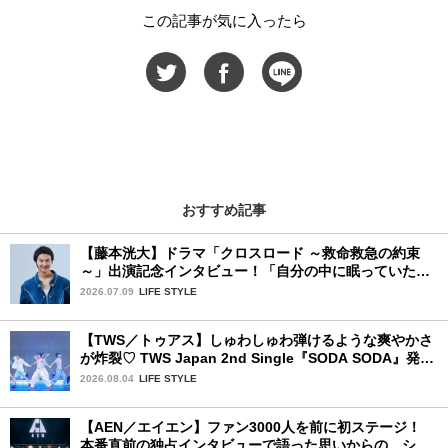
この記事が気に入ったら
おすすめ記事
【藤本洸大】ドラマ「クロスロード ～救命救急の約束
～」出演記念インタビュー！「自分の中に眠っていた熱
を思い出させてもらった作品です」
2026.07.09
LIFE STYLE
【TWS／トゥアス】しゅわしゅわ弾けるような爽やかさ
が炸裂♡ TWS Japan 2nd Single『SODA SODA』発売
記念SPECIAL SHOWCASEを詳細レポ
2026.08.04
LIFE STYLE
【AEN／エイエン】ファン3000人を前に初ステージ！
本番直前の独占インタビューで語った思いからの、ショ