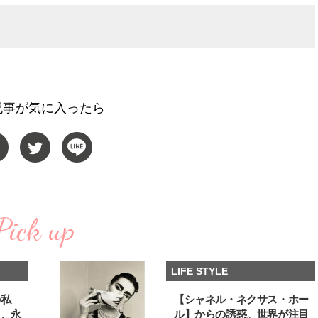
【JJ専属モデルの素顔】ホ・ジウ
【新世代J-POPグループ
ォンの愛用スキンケアは敏感肌向
aoen（アオエン）】自
け
ィストを目指すきかっけ
2025.12.09
2025.10.20
先輩とは―― 新曲「青春
BEAUTY
LIFE STYLE
ディブル」リリース記念
ュー
記事が気に入ったら
Pick up
LIFE STYLE
の私
【シャネル・ネクサス・ホー
る、永
ル】からの誘惑。世界が注目