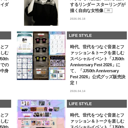
ライダ
するリンダー スターリングが
描く自由な女性像
PR
2026.06.18
LIFE STYLE
楽とフ
時代、世代をつなぐ音楽とフ
楽しむ
ァッション＆トークを楽しむ
0th
スペシャルイベント「JJ50th
6」での
Anniversary Fest 2026」に
の中身
て、「JJ50th Anniversary
Fest 2026」公式グッズ販売決
定！
2026.04.14
LIFE STYLE
楽とフ
時代、世代をつなぐ音楽とフ
楽しむ
ァッション＆トークを楽しむ
0th
スペシャルイベント「JJ50th