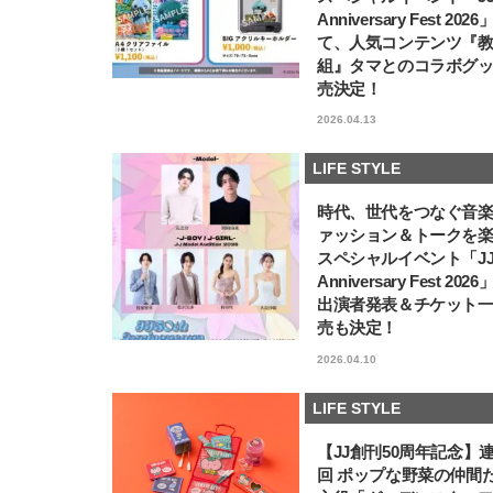
Anniversary Fest 202
て、人気コンテンツ『
組』タマとのコラボグ
売決定！
2026.04.13
LIFE STYLE
時代、世代をつなぐ音
ァッション＆トークを
スペシャルイベント「JJ5
Anniversary Fest 202
出演者発表＆チケット
売も決定！
2026.04.10
LIFE STYLE
【JJ創刊50周年記念】
回 ポップな野菜の仲間