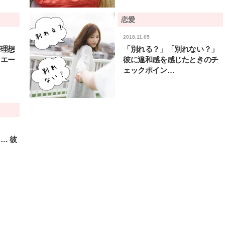
棒”〈ビューティ＆ファッション
指すダンサーは踊ること
2026.08.07
2026.03.30
夏の必需品〉
ぎる【王子様の推しドコ
BEAUTY
LIFE STYLE
恋愛
vol.29 三宅啄未さん
2018.11.05
【JJ専属モデルの素顔】ビューテ
新たなJ-GIRL＆J-BOY
が理想
「別れる？」「別れない？」
ィ大好き！ 松川 星のお気に入り
「JJモデルオーディショ
コスメをCHECK
2027」が募集開始！ 予
ュエー
彼に違和感を感じたときのチ
2025.12.16
2026.08.03
クは候補生の“魅力”を重
BEAUTY
LIFE STYLE
ェックポイン…
「新システム」に変わり
【注目アーティストRainy。っ
【元之介＆小西詠斗】ド
て？】自称“コスメオタク見習
替えしたら、どうやら後
い”のポーチの中身、拝見しま
どうやら俺のこと好きら
2026.01.30
2026.08.05
す！
送記念インタビュー♡ 「
BEAUTY
LIFE STYLE
斗くんが可愛く見えたん
… 彼
【J’s Picks】J-GIRL早坂萌香の
【AEN／エイエン】注目
徹底した日焼けケア！ でも、いち
人ボーイズグループが始動
ラ
ばん大切なのは…〈ビューティ＆
ュー目前のフレッシュな
2026.07.24
2026.07.23
ファッション夏の必需品〉
占インタビュー。7人の
BEAUTY
LIFE STYLE
ります♪
【注目アーティストRainy。っ
【イケメンCOMIC】hue-
て？】忙しい日でも欠かせない、
バー独占インタビュー②
朝と夜のケアでつくられる透明感
矢「感情をズバーッと言
2026.01.30
2026.08.07
た時は幸せ〜」
BEAUTY
LIFE STYLE