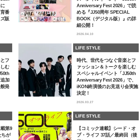
6」に
Anniversary Fest 2026」で読
教育番
める『JJ50周年 SPECIAL
ッズ販
BOOK（デジタル版）』の詳
細公開！
2026.04.10
LIFE STYLE
楽とフ
時代、世代をつなぐ音楽とフ
楽しむ
ァッション＆トークを楽しむ
0th
スペシャルイベント「JJ50th
6」追加
Anniversary Fest 2026」で、
一般発
iKON終演後のお見送り会実施
決定！
2026.03.27
LIFE STYLE
連載第9
【コミック連載】シード・オ
たちが
ブ・ライフ 37話／最終回（後