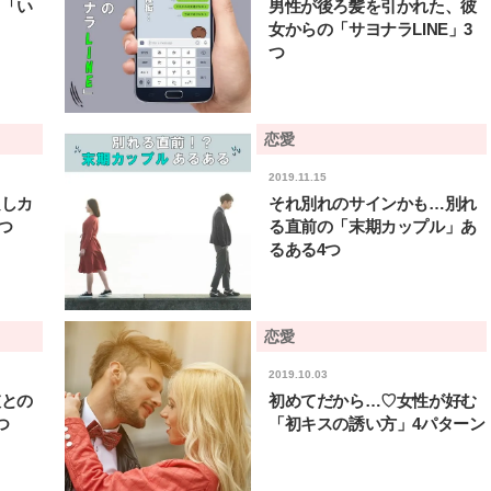
う「い
男性が後ろ髪を引かれた、彼
女からの「サヨナラLINE」3
つ
恋愛
2019.11.15
良しカ
それ別れのサインかも…別れ
つ
る直前の「末期カップル」あ
るある4つ
恋愛
2019.10.03
彼との
初めてだから…♡女性が好む
つ
「初キスの誘い方」4パターン
BEAUTY
L
【J’s Picks】ブランドまとめて愛
曾祖父のバレエスクール
用中！ J-GIRL有田叶“鉄壁の相
リカへ……オールラウン