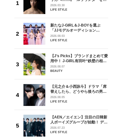
が好きす
指すダンサーは踊ることが好きす
2026.03.30
ロ】
ぎる【王子様の推しドコロ】
LIFE STYLE
vol.29 三宅啄未さん
を選ぶ
新たなJ-GIRL＆J-BOYを選ぶ
ン
「JJモデルオーディション
選ブロッ
2027」が募集開始！ 予選ブロッ
2026.08.03
視した
クは候補生の“魅力”を重視した
LIFE STYLE
ます
「新システム」に変わります
ラマ「席
【J’s Picks】ブランドまとめて愛
ろの男が
用中！ J-GIRL有田叶“鉄壁の相
しい」放
棒”〈ビューティ＆ファッション
2026.08.07
自然と詠
夏の必需品〉
BEAUTY
です」
の日韓新
【元之介＆小西詠斗】ドラマ「席
！ デビ
替えしたら、どうやら後ろの男が
面々を独
どうやら俺のこと好きらしい」放
2026.08.05
魅力に迫
送記念インタビュー♡ 「自然と詠
LIFE STYLE
斗くんが可愛く見えたんです」
goメン
【AEN／エイエン】注目の日韓新
／金子玄
人ボーイズグループが始動！ デビ
葉にでき
ュー目前のフレッシュな面々を独
2026.07.23
占インタビュー。7人の魅力に迫
LIFE STYLE
ります♪