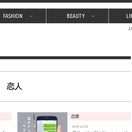
FASHION
BEAUTY
LI
J
美容担当のお気に入り
What's NEW？
占い
韓国
特集
What's NEW？
韓国
SNAP
ザ・ベスト5
特集
ザ・ベスト5
プレゼント
旅
JJグル
JJスタ
フォーチュンサイクル
ネイチャー
恋人
恋愛
2019.12.03