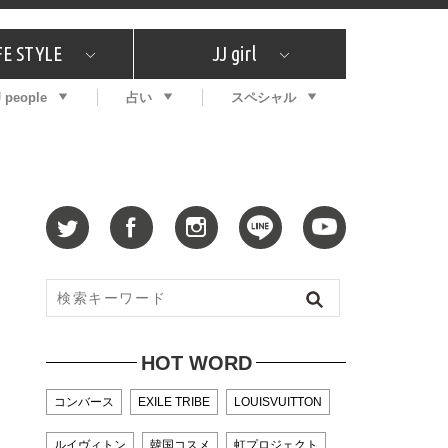
FE STYLE
JJ girl
J people
占い
スペシャル
メガイド
ッフの"それどこの"？
コスメ全部試してみた
エンタメ
プチプラ
What's NEW？
プレゼント
特集
おしゃラン！
プレゼント
恋愛
特集
コラム
インタビュー
サイン占い
毎週更新！ ジョニー楓の12星座占い
最新号
SNSキャンペーン
バックナンバー
HOT WORD
コンバース
EXILE TRIBE
LOUISVUITTON
ルイヴィトン
韓国コスメ
虹プロジェクト