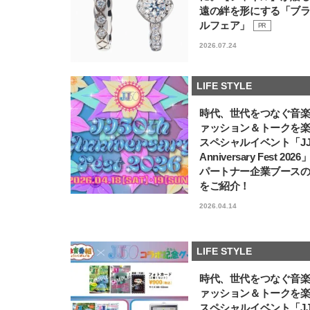
遠の絆を形にする「ブ
ルフェア」
PR
2026.07.24
LIFE STYLE
時代、世代をつなぐ音
ァッション＆トークを
スペシャルイベント「JJ5
Anniversary Fest 202
パートナー企業ブース
をご紹介！
2026.04.14
LIFE STYLE
時代、世代をつなぐ音
ァッション＆トークを
スペシャルイベント「JJ5