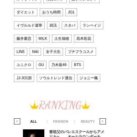
ダイエット
おうち時間
JO1
イヴルルド遙華
就活
スタバ
ランペイジ
藤井夏恋
M!LK
土生瑞穂
高本彩花
LINE
Niki
女子大生
プチプラコスメ
ユニクロ
GU
乃木坂46
BTS
JJ-JO1部
ソウルトレンド通信
ジョニー楓
RANKING
IFE STYLE
ALL
FASHION
BEAUTY
LIFE STYLE
からアメ
曾祖父のバレエスクールからアメ
ダーを目
リカへ……オールラウンダーを目