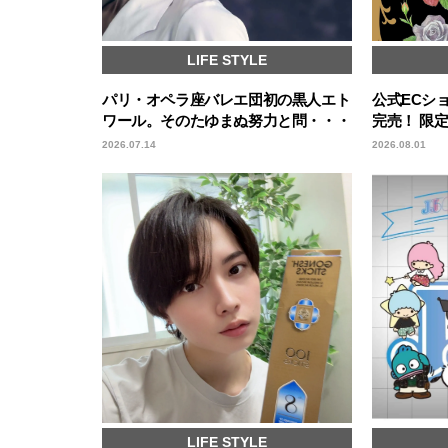
LIFE STYLE
パリ・オペラ座バレエ団初の黒人エト
公式ECシ
ワール。そのたゆまぬ努力と問・・・
完売！ 限
2026.07.14
2026.08.01
LIFE STYLE