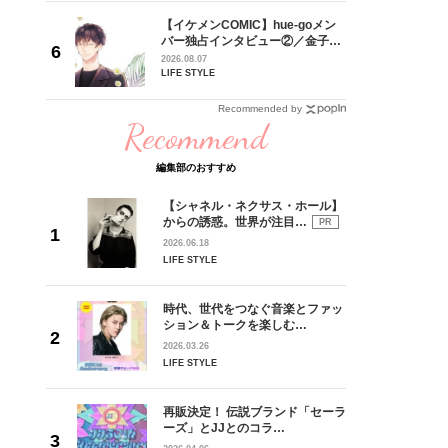
【イケメンCOMIC】hue-goメン
身がアーテ
バー独占インタビュー②／金子玄
となった
矢「感情をズバーッと言葉にでき
2026.08.07
インクレ
た時は幸せ〜」
LIFE STYLE
インタビ
Recommended by
Recommend
編集部のおすすめ
【シャネル・ネクサス・ホール】
からの誘惑。世界が注目…
PR
2026.06.18
LIFE STYLE
時代、世代をつなぐ音楽とファッ
ション＆トークを楽しむ…
2026.03.26
LIFE STYLE
再販決定！ 伝説ブランド「セーラ
ーズ」とJJとのコラ…