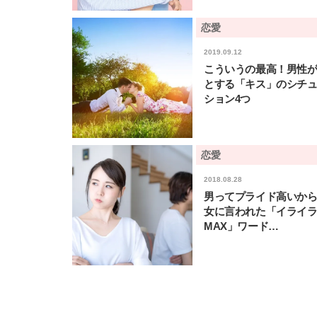
恋愛
2019.09.12
こういうの最高！男性
とする「キス」のシチ
ション4つ
恋愛
2018.08.28
男ってプライド高いから
女に言われた「イライ
MAX」ワード…