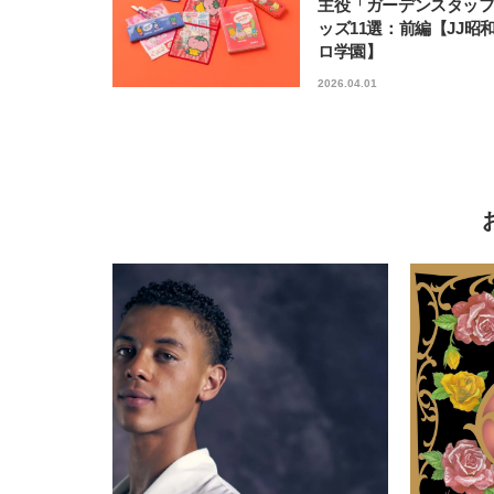
主役「ガーデンスタッ
ッズ11選：前編【JJ昭
ロ学園】
2026.04.01