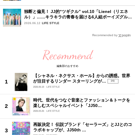
独断と偏見！ JJ的“ツギクル” vol.10「Lienel（リエネ
ル）」……キラキラの青春を届ける6人組ボーイズグルー
プ
2026.06.12
LIFE STYLE
Recommended by
Recommend
編集部のおすすめ
【シャネル・ネクサス・ホール】からの誘惑。世界
が注目するリンダー スターリングが…
PR
2026.06.18
LIFE STYLE
時代、世代をつなぐ音楽とファッション＆トークを
楽しむスペシャルイベント「JJ50…
2026.03.26
LIFE STYLE
再販決定！ 伝説ブランド「セーラーズ」とJJとのコ
ラボキャップが、JJ50th …