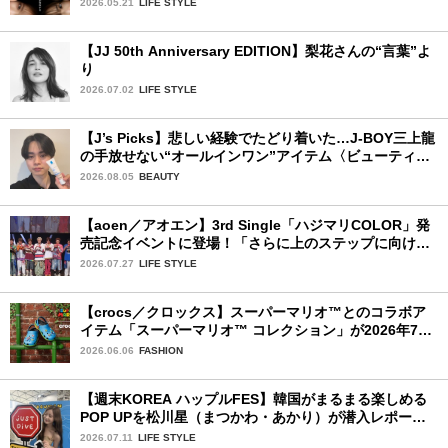
2026.05.21
LIFE STYLE
【JJ 50th Anniversary EDITION】梨花さんの“言葉”よ
り
2026.07.02
LIFE STYLE
【J’s Picks】悲しい経験でたどり着いた…J-BOY三上龍
の手放せない“オールインワン”アイテム〈ビューティ＆
ファッション夏の必需品〉
2026.08.05
BEAUTY
【aoen／アオエン】3rd Single「ハジマリCOLOR」発
売記念イベントに登場！「さらに上のステップに向けた
新たなハジマリになるように」と爽やかな笑顔で意気込
2026.07.27
LIFE STYLE
みを！
【crocs／クロックス】スーパーマリオ™とのコラボア
イテム「スーパーマリオ™ コレクション」が2026年7月
16日より発売開始！
2026.06.06
FASHION
【週末KOREA ハップルFES】韓国がまるまる楽しめる
POP UPを松川星（まつかわ・あかり）が潜入レポート
♡
2026.07.11
LIFE STYLE