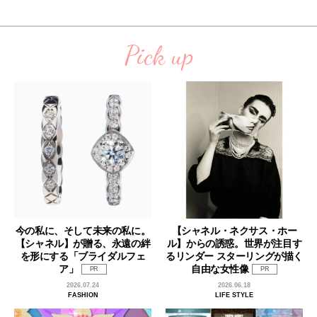
Pick up
今の私に、そして未来の私に。
【シャネル・ネクサス・ホー
【シャネル】が贈る、永遠の絆
ル】からの誘惑。世界が注目す
を形にする「ブライダルフェ
るリンダー スターリングが描く
ア」
自由な女性像
PR
PR
2026.07.24
2026.06.18
FASHION
LIFE STYLE