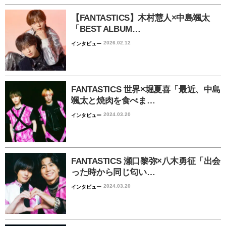
【FANTASTICS】木村慧人×中島颯太
「BEST ALBUM…
2026.02.12
インタビュー
FANTASTICS 世界×堀夏喜「最近、中島
颯太と焼肉を食べま…
2024.03.20
インタビュー
FANTASTICS 瀬口黎弥×八木勇征「出会
った時から同じ匂い…
2024.03.20
インタビュー