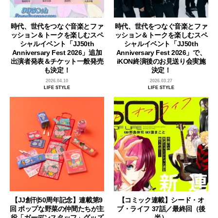
時代、世代をつなぐ音楽とファ
時代、世代をつなぐ音楽とファ
ッション＆トークを楽しむスペ
ッション＆トークを楽しむスペ
シャルイベント「JJ50th
シャルイベント「JJ50th
Anniversary Fest 2026」追加
Anniversary Fest 2026」で、
出演者発表＆チケット一般発売
iKON終演後のお見送り会実施
も決定！
決定！
2026.04.10
2026.03.27
LIFE STYLE
LIFE STYLE
【JJ創刊50周年記念】連載第9
【コミック連載】シード・オ
回 ポップな野菜の仲間たちが主
ブ・ライフ 37話／最終回（後
役「ガーデンスタッフ」グッズ
半）