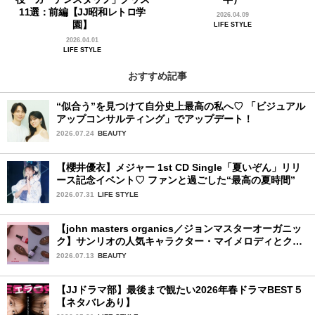
11選：前編【JJ昭和レトロ学
2026.04.09
園】
LIFE STYLE
2026.04.01
LIFE STYLE
おすすめ記事
“似合う”を見つけて自分史上最高の私へ♡ 「ビジュアル
アップコンサルティング」でアップデート！
2026.07.24
BEAUTY
【櫻井優衣】メジャー 1st CD Single「夏いぞん」リリ
ース記念イベント♡ ファンと過ごした“最高の夏時間”
2026.07.31
LIFE STYLE
【john masters organics／ジョンマスターオーガニッ
ク】サンリオの人気キャラクター・マイメロディとクロ
ミ限定デザイン♡ ヘアブラシとヘアオイルが7月16日
2026.07.13
BEAUTY
（木）より限定発売
【JJドラマ部】最後まで観たい2026年春ドラマBEST５
【ネタバレあり】