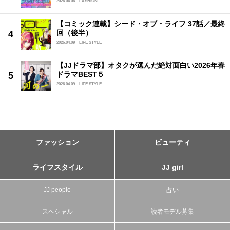
2026.04.06
FASHION
【コミック連載】シード・オブ・ライフ 37話／最終
回（後半）
2026.04.09
LIFE STYLE
【JJドラマ部】オタクが選んだ絶対面白い2026年春
ドラマBEST５
2026.04.09
LIFE STYLE
ファッション
ビューティ
ライフスタイル
JJ girl
JJ people
占い
スペシャル
読者モデル募集