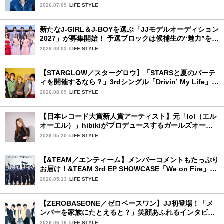
を思い出させてもらった作品です」
2026.07.09
LIFE STYLE
新たなJ-GIRL＆J-BOYを選ぶ「JJモデルオーディション
2027」が募集開始！ 予選ブロックは候補生の“魅力”を重
視した「新システム」に変わります
2026.08.03
LIFE STYLE
【STARGLOW／スターグロウ】「STARSと夏のパーテ
ィを開催するなら？」3rdシングル「Drivin’ My Life」リ
リース記念インタビュー！
2026.08.09
LIFE STYLE
【日本レコード大賞新人賞アーティスト】元「lol（エル
オーエル）」hibikiがプロデュースするガールズオーデ
ィションが始動！ 応募は5月31日（日）まで
2026.05.20
LIFE STYLE
【&TEAM／エンティーム】メンバーコメントもたっぷり
お届け！&TEAM 3rd EP SHOWCASE「We on Fire」を
詳細レポート【前編】
2026.05.13
LIFE STYLE
【ZEROBASEONE／ゼロベースワン】JJ初登場！「メ
ンバーを家族にたとえると？」笑顔あふれるインタビュ
ー♡
2026.06.16
LIFE STYLE