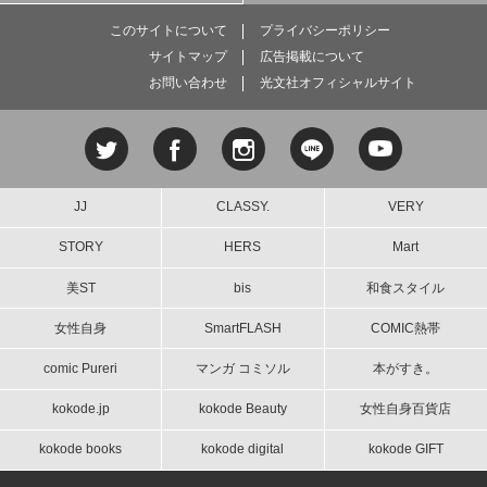
このサイトについて
プライバシーポリシー
サイトマップ
広告掲載について
お問い合わせ
光文社オフィシャルサイト
JJ
CLASSY.
VERY
STORY
HERS
Mart
美ST
bis
和食スタイル
女性自身
SmartFLASH
COMIC熱帯
comic Pureri
マンガ コミソル
本がすき。
kokode.jp
kokode Beauty
女性自身百貨店
kokode books
kokode digital
kokode GIFT