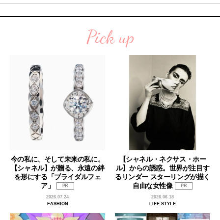
Pick up
今の私に、そして未来の私に。
【シャネル・ネクサス・ホー
【シャネル】が贈る、永遠の絆
ル】からの誘惑。世界が注目す
を形にする「ブライダルフェ
るリンダー スターリングが描く
ア」
自由な女性像
PR
PR
2026.07.24
2026.06.18
FASHION
LIFE STYLE