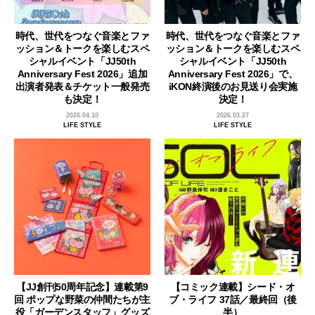
時代、世代をつなぐ音楽とファ
時代、世代をつなぐ音楽とファ
ッション＆トークを楽しむスペ
ッション＆トークを楽しむスペ
シャルイベント「JJ50th
シャルイベント「JJ50th
Anniversary Fest 2026」追加
Anniversary Fest 2026」で、
出演者発表＆チケット一般発売
iKON終演後のお見送り会実施
も決定！
決定！
2026.04.10
2026.03.27
LIFE STYLE
LIFE STYLE
【JJ創刊50周年記念】連載第9
【コミック連載】シード・オ
回 ポップな野菜の仲間たちが主
ブ・ライフ 37話／最終回（後
役「ガーデンスタッフ」グッズ
半）