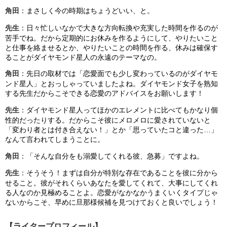
角田
：まさしく今の時期はちょうどいい、と。
先生
：日々忙しいなかで大きな方向転換や充実した時間を作るのが
苦手でね。だから定期的にお休みを作るようにして、やりたいこと
と仕事を絡ませるとか、やりたいことの時間を作る、休みは確保す
ることがダイヤモンド星人の永遠のテーマなの。
角田
：先日の取材では「恋愛面でも少し変わっているのがダイヤモ
ンド星人」とおっしゃっていましたよね。ダイヤモンド女子を熟知
する先生だからこそできる恋愛のアドバイスをお願いします！
先生
：ダイヤモンド星人ってほかのエレメントに比べてもかなり個
性的だったりする。だからこそ彼にメロメロに愛されていないと
「変わり者とは付き合えない！」とか「思っていたコと違った…」
なんて言われてしまうことに。
角田
：「そんな自分をも溺愛してくれる彼、急募」ですよね。
先生
：そうそう！まずは自分が特別な存在であることを彼に分から
せること。彼がそれくらいあなたを愛してくれて、大事にしてくれ
る人なのか見極めることよ。恋愛がなかなかうまくいくタイプじゃ
ないからこそ、早めに旦那様候補を見つけておくと良いでしょう！
【ライタープロフィール】