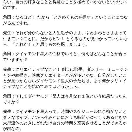
らい、自分の好きなことと得意なことを極めていかないといけない
のです。
角田
：なるほど！ だから「ときめくものを探す」ということにつな
がるんですね。
先生
：それが分からないと人生迷子のまま、ふわふわとさまよって
生きていくことに。だからピン！ とくるものが見つかっていないな
ら、「これだ！」と思うものを探しましょう。
角田
：ダイヤモンド星人の性格でいうと、例えばどんなことが合っ
ていますか？
先生
：クリエイティブなこと！ 例えば歌手、ダンサー、ミュージシ
ャンや絵描き、映像クリエイターとかが多いかな。自分がしたいこ
とが見つからないダイヤモンド星人の子たちは、まず何かクリエイ
ティブなことを始めてみてはどうかしら。
角田
：そしてダイヤモンド星人は今月なぜ１位という結果だったん
ですか？
先生
：ダイヤモンド星人って、時間やスケジュールに余裕がないと
ダメなタイプ。だから今みたいにおうち時間がゆっくりあるときや
大型連休のときにどれだけ自分の時間を充実させることができるか
が鍵なの。