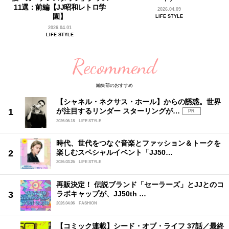
11選：前編【JJ昭和レトロ学
2026.04.09
園】
LIFE STYLE
2026.04.01
LIFE STYLE
Recommend
編集部のおすすめ
【シャネル・ネクサス・ホール】からの誘惑。世界
が注目するリンダー スターリングが…
PR
2026.06.18
LIFE STYLE
時代、世代をつなぐ音楽とファッション＆トークを
楽しむスペシャルイベント「JJ50…
2026.03.26
LIFE STYLE
再販決定！ 伝説ブランド「セーラーズ」とJJとのコ
ラボキャップが、JJ50th …
2026.04.06
FASHION
【コミック連載】シード・オブ・ライフ 37話／最終