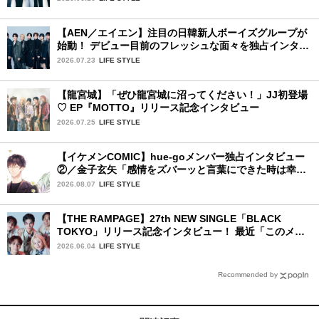
【AEN／エイエン】注目の日韓新人ボーイズグループが
始動！ デビュー目前のフレッシュな面々を独占インタビ
ュー。7人の魅力に迫ります♪
2026.07.23
LIFE STYLE
【龍宮城】「ぜひ龍宮城に沼ってください！」JJ初登場
♡ EP『MOTTO』リリース記念インタビュー
2026.07.25
LIFE STYLE
【イケメンCOMIC】hue-goメンバー独占インタビュー
②／金子玄矢「感情をズバーッと言葉にできた時は幸
せ〜」
2026.08.07
LIFE STYLE
【THE RAMPAGE】27th NEW SINGLE「BLACK
TOKYO」リリース記念インタビュー！ 最近「このメン
バー、男らしいな」と感じた瞬間は？
2026.06.04
LIFE STYLE
Recommended by