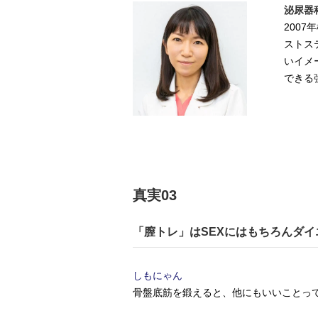
泌尿器
200
ストス
いイメ
できる
真実03
「膣トレ」はSEXにはもちろんダ
しもにゃん
骨盤底筋を鍛えると、他にもいいことっ