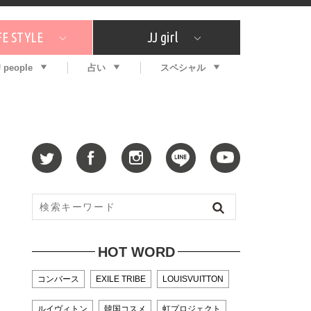
FE STYLE
JJ girl
J people
占い
スペシャル
メガイド
ッフの"それどこの"？
コスメ全部試してみた
エンタメ
プチプラ
What's NEW？
プレゼント
特集
おしゃラン！
プレゼント
恋愛
特集
コラム
インタビュー
サイン占い
毎週更新！ ジョニー楓の12星座占い
最新号
SNSキャンペーン
バックナンバー
HOT WORD
コンバース
EXILE TRIBE
LOUISVUITTON
ルイヴィトン
韓国コスメ
虹プロジェクト