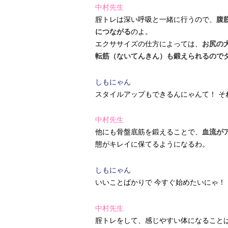
中村先生
腟トレは深い呼吸と一緒に行うので、
腹
につながる
のよ。
エクササイズの仕方によっては、
お尻の
転筋（ないてんきん）も鍛えられるので
しもにゃん
スタイルアップもできるんにゃんて！ そ
中村先生
他にも骨盤底筋を鍛えることで、
血流が
態がキレイに保てるようになるわ。
しもにゃん
いいことばかりで 今すぐ始めたいにゃ！
中村先生
腟トレをして、感じやすい体になることは