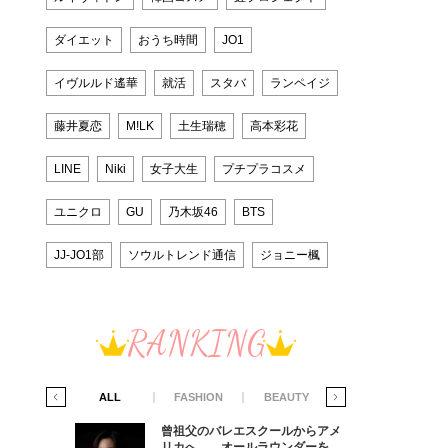
ダイエット
おうち時間
JO1
イヴルルド遙華
就活
スタバ
ランペイジ
藤井夏恋
M!LK
土生瑞穂
高本彩花
LINE
Niki
女子大生
プチプラコスメ
ユニクロ
GU
乃木坂46
BTS
JJ-JO1部
ソウルトレンド通信
ジョニー楓
RANKING
IFE STYLE
ALL
FASHION
BEAUTY
LIFE STYLE
からアメ
曾祖父のバレエスクールからアメ
ダーを目
リカへ……オールラウンダーを目