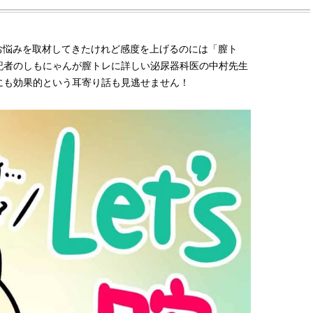
お悩みを取材してきたけれど感度を上げるのには「膣ト
記者のしもにゃんが膣トレに詳しい泌尿器科医の中村先生
にも効果的という耳寄り話も見逃せません！
BEAUTY
L
【J’s Picks】ブランドまとめて愛
曾祖父のバレエスクール
用中！ J-GIRL有田叶“鉄壁の相
リカへ……オールラウン