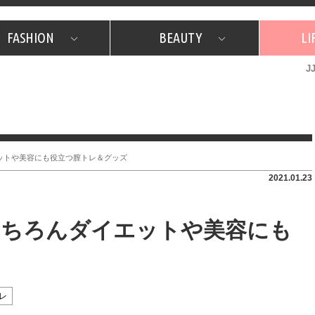
FASHION
BEAUTY
LI
J
美容担当のお気に入り
What's NEW？
占い
韓国
特集
What's NEW？
韓国
SNAP
ザ・ベスト5
特集
ザ・ベスト5
プレゼント
旅
JJグル
JJスタ
フォーチュンサイクル
ネイチャー
ットや美容にも役立つ膣トレ＆グッズ
2021.01.23
もちろんダイエットや美容にも
レ