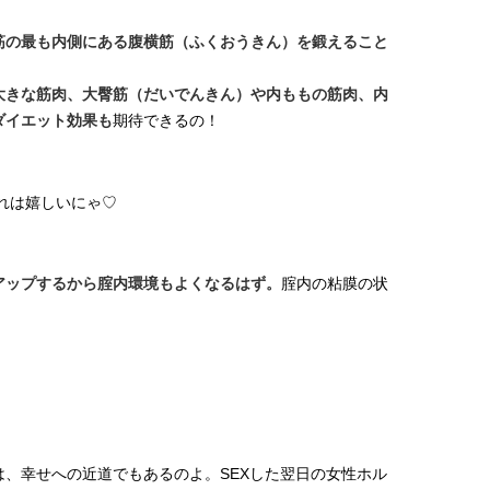
筋の最も内側にある腹横筋（ふくおうきん）を鍛えること
大きな筋肉、大臀筋（だいでんきん）や内ももの筋肉、内
ダイエット効果も
期待できるの！
れは嬉しいにゃ♡
アップするから腟内環境もよくなるはず。
腟内の粘膜の状
、幸せへの近道でもあるのよ。SEXした翌日の女性ホル