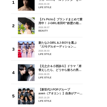
が好きす
指すダンサーは踊ることが好きす
2026.03.30
ロ】
ぎる【王子様の推しドコロ】
LIFE STYLE
vol.29 三宅啄未さん
を選ぶ
【J’s Picks】ブランドまとめて愛
ン
用中！ J-GIRL有田叶“鉄壁の相
選ブロッ
棒”〈ビューティ＆ファッション
2026.08.07
視した
夏の必需品〉
BEAUTY
ます
ラマ「席
新たなJ-GIRL＆J-BOYを選ぶ
ろの男が
「JJモデルオーディション
しい」放
2027」が募集開始！ 予選ブロッ
2026.08.03
自然と詠
クは候補生の“魅力”を重視した
LIFE STYLE
です」
「新システム」に変わります
【元之介＆小西詠斗】ドラマ「席
身がアーテ
替えしたら、どうやら後ろの男が
となった
どうやら俺のこと好きらしい」放
2026.08.05
インクレ
送記念インタビュー♡ 「自然と詠
LIFE STYLE
インタビ
斗くんが可愛く見えたんです」
の日韓新
【新世代J-POPグループ
！ デビ
aoen（アオエン）】自身がアーテ
面々を独
ィストを目指すきかっけとなった
2025.10.20
魅力に迫
先輩とは―― 新曲「青春インクレ
LIFE STYLE
ディブル」リリース記念インタビ