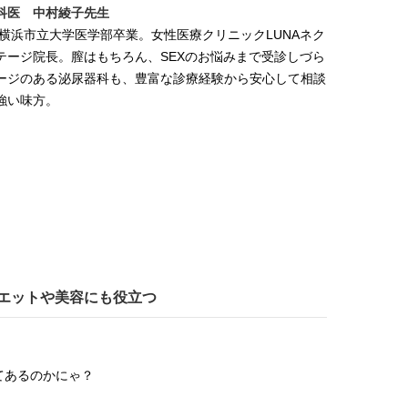
科医 中村綾子先生
7年横浜市立大学医学部卒業。女性医療クリニックLUNAネク
テージ院長。膣はもちろん、SEXのお悩みまで受診しづら
ージのある泌尿器科も、豊富な診療経験から安心して相談
強い味方。
イエットや美容にも役立つ
てあるのかにゃ？