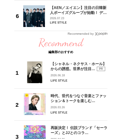
ュー
goメン
【AEN／エイエン】注目の日韓新
／金子玄
人ボーイズグループが始動！ デビ
葉にでき
ュー目前のフレッシュな面々を独
2026.07.23
占インタビュー。7人の魅力に迫
LIFE STYLE
ります♪
Recommended by
Recommend
編集部のおすすめ
【シャネル・ネクサス・ホール】
からの誘惑。世界が注目…
PR
2026.06.18
LIFE STYLE
時代、世代をつなぐ音楽とファッ
ション＆トークを楽しむ…
2026.03.26
LIFE STYLE
再販決定！ 伝説ブランド「セーラ
ーズ」とJJとのコラ…