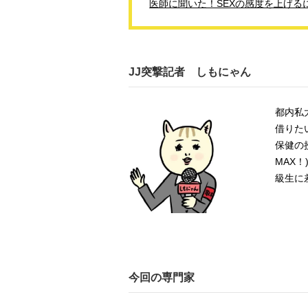
医師に聞いた！SEXの感度を上げる
JJ突撃記者 しもにゃん
都内私
借りた
保健の
MAX
！
級生に
今回の専門家