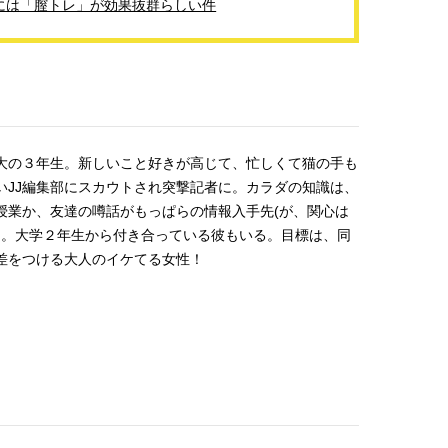
には「膣トレ」が効果抜群らしい件
【JJ専属モデルの素顔】ホ・ジウ
【イケメンCOMIC】hue-
ォンの愛用スキンケアは敏感肌向
バー独占インタビュー②
け
矢「感情をズバーッと言
2025.12.09
2026.08.07
た時は幸せ〜」
BEAUTY
LIFE STYLE
大の３年生。新しいこと好きが高じて、忙しくて猫の手も
い
JJ
編集部にスカウトされ突撃記者に。カラダの知識は、
授業か、友達の噂話がもっぱらの情報入手先(が、関心は
)。大学２年生から付き合っている彼もいる。目標は、同
差をつける大人のイケてる女性！