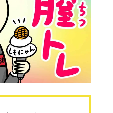
棒”〈ビューティ＆ファッション
指すダンサーは踊ること
2026.08.07
2026.03.30
夏の必需品〉
ぎる【王子様の推しドコ
BEAUTY
LIFE STYLE
vol.29 三宅啄未さん
【JJ専属モデルの素顔】ビューテ
新たなJ-GIRL＆J-BOY
ィ大好き！ 松川 星のお気に入り
「JJモデルオーディショ
コスメをCHECK
2027」が募集開始！ 予
2025.12.16
2026.08.03
クは候補生の“魅力”を重
BEAUTY
LIFE STYLE
「新システム」に変わり
【注目アーティストRainy。っ
【元之介＆小西詠斗】ド
て？】自称“コスメオタク見習
替えしたら、どうやら後
い”のポーチの中身、拝見しま
どうやら俺のこと好きら
2026.01.30
2026.08.05
す！
送記念インタビュー♡ 「
BEAUTY
LIFE STYLE
斗くんが可愛く見えたん
【注目アーティストRainy。っ
【新世代J-POPグループ
て？】忙しい日でも欠かせない、
aoen（アオエン）】自
朝と夜のケアでつくられる透明感
ィストを目指すきかっけ
2026.01.30
2025.10.20
先輩とは―― 新曲「青春
BEAUTY
LIFE STYLE
ディブル」リリース記念
ュー
【J’s Picks】J-GIRL早坂萌香の
【AEN／エイエン】注目
徹底した日焼けケア！ でも、いち
人ボーイズグループが始動
ばん大切なのは…〈ビューティ＆
ュー目前のフレッシュな
2026.07.24
2026.07.23
ファッション夏の必需品〉
占インタビュー。7人の
BEAUTY
LIFE STYLE
ります♪