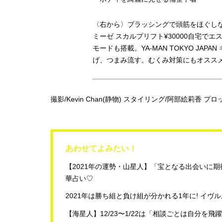
〈右から〉ブラッシングで頭筋をほぐし
ミーゼ スカルプリフト¥30000自宅で
モードも搭載。YA-MAN TOKYO JAPA
げ、つまみ流す。むくみ対策にもオススメ。リ
撮影/Kevin Chan(静物) スタイリング/阿部絵莉香 
あわせてよみたい！
【2021年の運勢・山星人】「宝となる出会いに期
華占い♡
2021年は勝ち組と負け組が分かれる1年に! イ
【海星人】12/23〜1/22は「相談ごとは自分