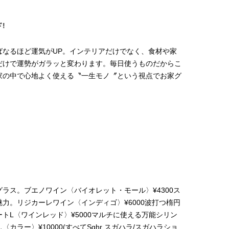
!
ばなるほど運気がUP。インテリアだけでなく、食材や家
だけで運勢がガラッと変わります。毎日使うものだからこ
家の中で心地よく使える〝一生モノ〞という視点でお家グ
ラス。ブエノワイン〈バイオレット・モール〉¥4300ス
力。リジカーレワイン〈インディゴ〉¥6000波打つ楕円
トL〈ワインレッド〉¥5000マルチに使える万能シリン
ラー〉¥10000(すべてSghr スガハラ/スガハラショ