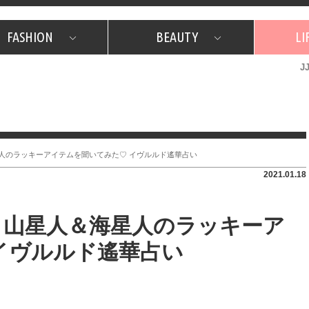
FASHION
BEAUTY
LI
J
美容担当のお気に入り
What's NEW？
占い
韓国
特集
What's NEW？
韓国
SNAP
ザ・ベスト5
特集
ザ・ベスト5
プレゼント
旅
JJグル
JJスタ
フォーチュンサイクル
ネイチャー
星人のラッキーアイテムを聞いてみた♡ イヴルルド遙華占い
2021.01.18
ム】山星人＆海星人のラッキーア
イヴルルド遙華占い