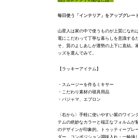
毎日使う「インテリア」をアップグレード
山星人は家の中で使うものが上質になれ
電にこだわって丁寧な暮らしを意識する
そ、質のよしあしが運勢の上下に直結。
ッズを選んでみて。
【ラッキーアイテム】
・スムージーを作るミキサー
・こだわり素材の寝具用品
・パジャマ、エプロン
〈右から〉手軽に使いやすい紫のワイング
テムの絶妙なカラーと端正なフォルムが魅
のデザインが印象的。トゥッティープレー
ダー。コンポジション調味入れ・一輪挿し〈カ