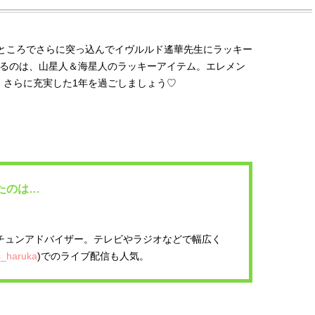
たところでさらに突っ込んでイヴルルド遙華先生にラッキー
するのは、山星人＆海星人のラッキーアイテム。エレメン
、さらに充実した1年を過ごしましょう♡
たのは…
チュンアドバイザー。テレビやラジオなどで幅広く
s_haruka
)でのライブ配信も人気。