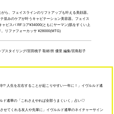
ながら、フェイスラインのリフトアップも叶える美顔器。
エステ並みのケアが叶うキャビテーション美容器。フェイス
N キャビスパ RFコア¥34000(ともにヤーマン)肌をすくい上
ファフォーカッサ ¥28000(MTG)
プロップスタイリング/宮田桃子 取材/所 優里 編集/宮島彰子
待!? 人生を左右することが起こりやすい一年に！」イヴルルド遙
ヴルルド遙華の「これさえやれば全部うまくいく」占い♡
を飛躍させてくれる友人や先輩に」イヴルルド遙華のネイチャーサイン