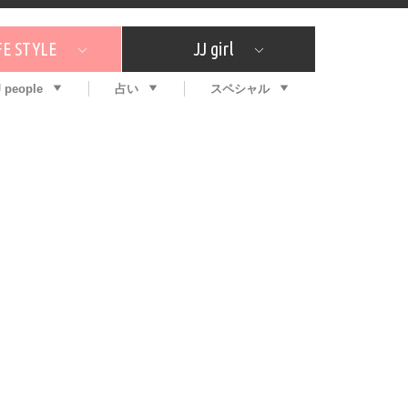
FE STYLE
JJ girl
J people
占い
スペシャル
メガイド
ッフの"それどこの"？
コスメ全部試してみた
エンタメ
プチプラ
What's NEW？
プレゼント
特集
おしゃラン！
プレゼント
恋愛
特集
コラム
インタビュー
サイン占い
毎週更新！ ジョニー楓の12星座占い
最新号
SNSキャンペーン
バックナンバー