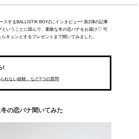
リースするBALLISTIK BOYZにインタビュー! 第2弾の記事
ングということに因んで、素敵な冬の恋バナをお届け♡ 可
たらキュンとするプレゼントまで聞いてみました。
!
に「忘れられない経験」など7つの質問
バーに冬の恋バナ聞いてみた
BEAUTY
L
【J’s Picks】ブランドまとめて愛
曾祖父のバレエスクール
用中！ J-GIRL有田叶“鉄壁の相
リカへ……オールラウン