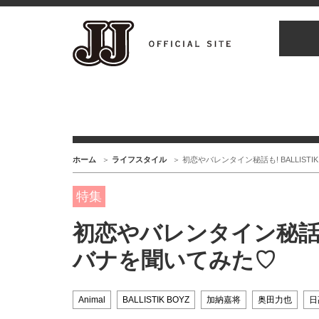
ホーム
ライフスタイル
初恋やバレンタイン秘話も! BALLIST
特集
初恋やバレンタイン秘話も! 
バナを聞いてみた♡
Animal
BALLISTIK BOYZ
加納嘉将
奥田力也
日