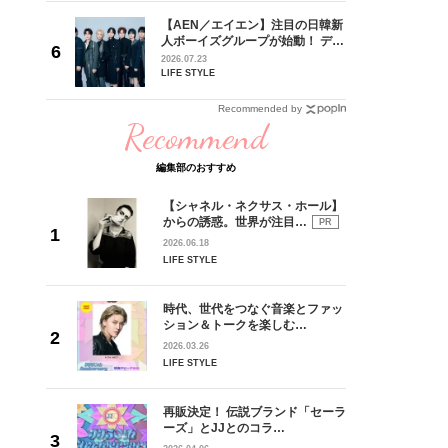
【AEN／エイエン】注目の日韓新
身がアーテ
人ボーイズグループが始動！ デビ
となった
ュー目前のフレッシュな面々を独
2026.07.23
インクレ
占インタビュー。7人の魅力に迫
LIFE STYLE
インタビ
ります♪
Recommended by
Recommend
編集部のおすすめ
【シャネル・ネクサス・ホール】
からの誘惑。世界が注目…
PR
2026.06.18
LIFE STYLE
時代、世代をつなぐ音楽とファッ
ション＆トークを楽しむ…
2026.03.26
LIFE STYLE
再販決定！ 伝説ブランド「セーラ
ーズ」とJJとのコラ…