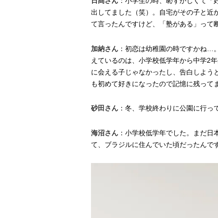
日髙さん
：小学生の時、恥ずかしくて「
出してました（笑）。自宅がその子と近
て言ったんですけど、「塾がある」って
加納さん
：初恋は幼稚園の時ですかね…
えているのは、小学校低学年から中学2
に会える子じゃなかったし、告白しよう
も初めて好きになったので記憶に残って
砂田さん
：冬、学校終わりに公園に行っ
海沼さん
：小学校低学年でした。まだ日
て、ブラジルに住んでいた頃だったんで