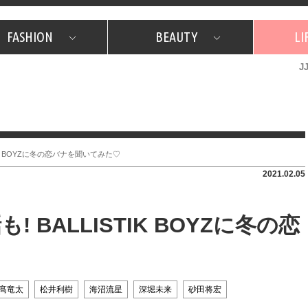
FASHION
BEAUTY
LI
J
美容担当のお気に入り
What's NEW？
占い
韓国
特集
What's NEW？
韓国
SNAP
ザ・ベスト5
特集
ザ・ベスト5
プレゼント
旅
JJグル
JJスタ
フォーチュンサイクル
ネイチャー
IK BOYZに冬の恋バナを聞いてみた♡
2021.02.05
BALLISTIK BOYZに冬の恋
髙竜太
松井利樹
海沼流星
深堀未来
砂田将宏