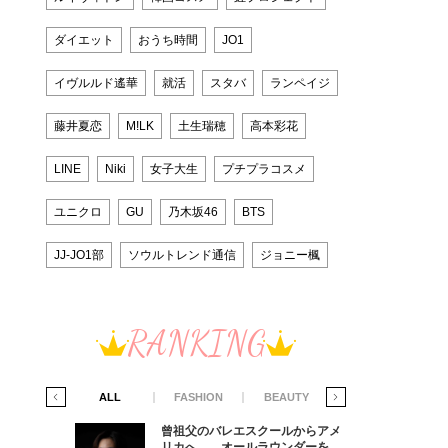
ダイエット
おうち時間
JO1
イヴルルド遙華
就活
スタバ
ランペイジ
藤井夏恋
M!LK
土生瑞穂
高本彩花
LINE
Niki
女子大生
プチプラコスメ
ユニクロ
GU
乃木坂46
BTS
JJ-JO1部
ソウルトレンド通信
ジョニー楓
RANKING
IFE STYLE
ALL
FASHION
BEAUTY
LIFE STYLE
からアメ
曾祖父のバレエスクールからアメ
ダーを目
リカへ……オールラウンダーを目