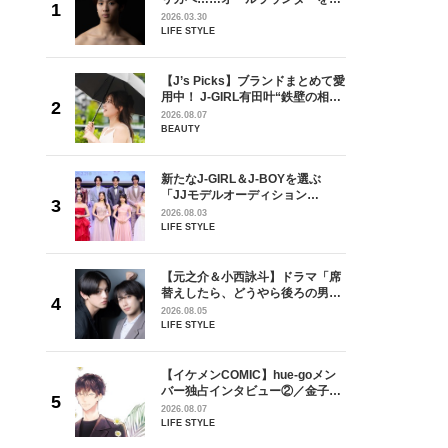
が好きす
指すダンサーは踊ることが好きす
2026.03.30
ロ】
ぎる【王子様の推しドコロ】
LIFE STYLE
vol.29 三宅啄未さん
を選ぶ
【J’s Picks】ブランドまとめて愛
ン
用中！ J-GIRL有田叶“鉄壁の相
選ブロッ
棒”〈ビューティ＆ファッション
2026.08.07
視した
夏の必需品〉
BEAUTY
ます
ラマ「席
新たなJ-GIRL＆J-BOYを選ぶ
ろの男が
「JJモデルオーディション
しい」放
2027」が募集開始！ 予選ブロッ
2026.08.03
自然と詠
クは候補生の“魅力”を重視した
LIFE STYLE
です」
「新システム」に変わります
goメン
【元之介＆小西詠斗】ドラマ「席
／金子玄
替えしたら、どうやら後ろの男が
葉にでき
どうやら俺のこと好きらしい」放
2026.08.05
送記念インタビュー♡ 「自然と詠
LIFE STYLE
斗くんが可愛く見えたんです」
の日韓新
【イケメンCOMIC】hue-goメン
！ デビ
バー独占インタビュー②／金子玄
面々を独
矢「感情をズバーッと言葉にでき
2026.08.07
魅力に迫
た時は幸せ〜」
LIFE STYLE