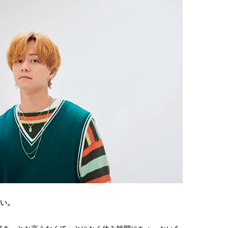
棒”〈ビューティ＆ファッション
指すダンサーは踊ること
2026.08.07
2026.03.30
夏の必需品〉
ぎる【王子様の推しドコ
BEAUTY
LIFE STYLE
vol.29 三宅啄未さん
【JJ専属モデルの素顔】ビューテ
新たなJ-GIRL＆J-BOY
ィ大好き！ 松川 星のお気に入り
「JJモデルオーディショ
コスメをCHECK
2027」が募集開始！ 予
2025.12.16
2026.08.03
クは候補生の“魅力”を重
BEAUTY
LIFE STYLE
「新システム」に変わり
【J’s Picks】J-GIRL早坂萌香の
【元之介＆小西詠斗】ド
徹底した日焼けケア！ でも、いち
替えしたら、どうやら後
ばん大切なのは…〈ビューティ＆
どうやら俺のこと好きら
2026.07.24
2026.08.05
ファッション夏の必需品〉
送記念インタビュー♡ 「
BEAUTY
LIFE STYLE
斗くんが可愛く見えたん
【JJ専属モデルの素顔】ホ・ジウ
【イケメンCOMIC】hue-
ォンの愛用スキンケアは敏感肌向
バー独占インタビュー②
け
矢「感情をズバーッと言
2025.12.09
2026.08.07
た時は幸せ〜」
BEAUTY
LIFE STYLE
【注目アーティストRainy。っ
【AEN／エイエン】注目
て？】自称“コスメオタク見習
人ボーイズグループが始動
さい。
い”のポーチの中身、拝見しま
ュー目前のフレッシュな
2026.01.30
2026.07.23
す！
占インタビュー。7人の
BEAUTY
LIFE STYLE
ります♪