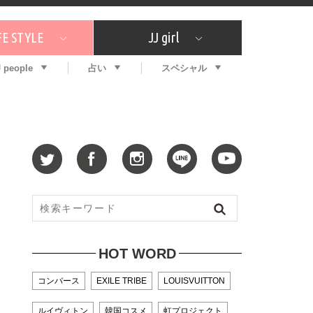
FE STYLE
JJ girl
J people
占い
スペシャル
メガイド
ッフの"それどこの"？
コスメ全部試してみた
エンタメ
プチプラ
What's NEW？
プレゼント
特集
おしゃラン！
プレゼント
恋愛
特集
コラム
インタビュー
サイン占い
毎週更新！ ジョニー楓の12星座占い
最新号
SNSキャンペーン
バックナンバー
HOT WORD
コンバース
EXILE TRIBE
LOUISVUITTON
ルイヴィトン
韓国コスメ
虹プロジェクト