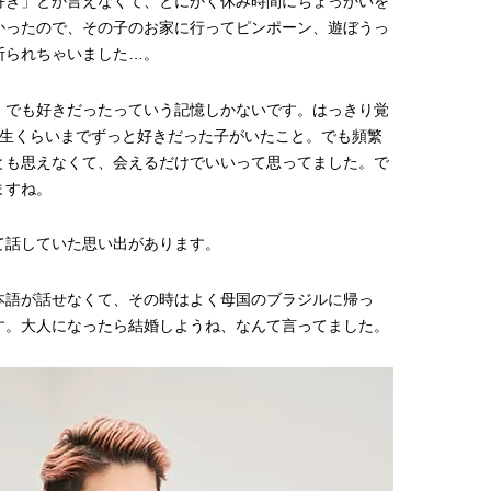
好き」とか言えなくて、とにかく休み時間にちょっかいを
かったので、その子のお家に行ってピンポーン、遊ぼうっ
【JJ専属モデルの素顔】ツヤと輝
【新世代J-POPグループ
きを放つ美肌を生み出す松川 星の
aoen（アオエン）】自
断られちゃいました…。
愛用スキンケア
ィストを目指すきかっけ
2025.12.16
2025.10.20
先輩とは―― 新曲「青春
BEAUTY
LIFE STYLE
ディブル」リリース記念
。でも好きだったっていう記憶しかないです。はっきり覚
ュー
年生くらいまでずっと好きだった子がいたこと。でも頻繁
とも思えなくて、会えるだけでいいって思ってました。で
ますね。
て話していた思い出があります。
本語が話せなくて、その時はよく母国のブラジルに帰っ
す。大人になったら結婚しようね、なんて言ってました。