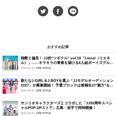
おすすめ記事
独断と偏見！ JJ的“ツギクル” vol.10「Lienel（リエネ
ル）」……キラキラの青春を届ける6人組ボーイズグルー
プ
2026.06.12
LIFE STYLE
新たなJ-GIRL＆J-BOYを選ぶ「JJモデルオーディション
2027」が募集開始！ 予選ブロックは候補生の“魅力”を重
視した「新システム」に変わります
2026.08.03
LIFE STYLE
サンリオキャラクターズとコラボした「JJ50周年スペシ
ャルPOP-UPストア」広島・岩手で同時開催！
2026.08.01
LIFE STYLE