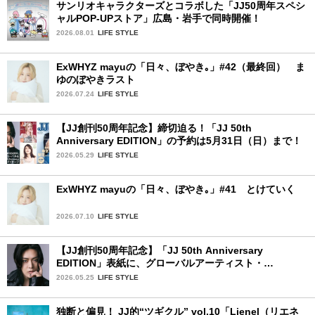
サンリオキャラクターズとコラボした「JJ50周年スペシ
ャルPOP-UPストア」広島・岩手で同時開催！
2026.08.01
LIFE STYLE
ExWHYZ mayuの「日々、ぼやき｡」#42（最終回） ま
ゆのぼやきラスト
2026.07.24
LIFE STYLE
【JJ創刊50周年記念】締切迫る！「JJ 50th
Anniversary EDITION」の予約は5月31日（日）まで！
2026.05.29
LIFE STYLE
ExWHYZ mayuの「日々、ぼやき｡」#41 とけていく
2026.07.10
LIFE STYLE
【JJ創刊50周年記念】「JJ 50th Anniversary
EDITION」表紙に、グローバルアーティスト・
YUTA（NCT）が登場します！
2026.05.25
LIFE STYLE
独断と偏見！ JJ的“ツギクル” vol.10「Lienel（リエネ