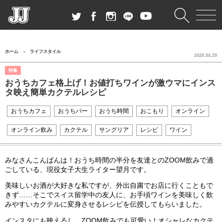
ホーム
ライフスタイル
2020.04.29
特集
おうちカフェ格上げ！お値打ちワインが激ウマにインス
タ映え簡単カクテルレシピ
おうちカフェ
おうちバー
おうち時間
おこもり
オンライン
オンライン飲み
カクテル
サングリア
レシピ
ワイン
みなさんこんばんは！おうち時間の半分を友達とのZOOM飲みで過
ごしている、現役女子大生ライター望月です。
美味しいお酒が大好きな私ですが、外出自粛でお店に行くこともで
きず……そこでスイス留学中の友人に、お手頃ワインを美味しく飲
みやすいカクテルに変身させるレシピを伝授してもらいました。
インスタにも映えるし、ZOOM飲みでも可愛い！オシャレなカクテ