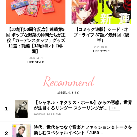
【JJ創刊50周年記念】連載第9
【コミック連載】シード・オ
回 ポップな野菜の仲間たちが主
ブ・ライフ 37話／最終回（後
役「ガーデンスタッフ」グッズ
半）
11選：前編【JJ昭和レトロ学
2026.04.09
園】
LIFE STYLE
2026.04.01
LIFE STYLE
Recommend
編集部のおすすめ
【シャネル・ネクサス・ホール】からの誘惑。世界
が注目するリンダー スターリングが…
PR
2026.06.18
LIFE STYLE
時代、世代をつなぐ音楽とファッション＆トークを
楽しむスペシャルイベント「JJ50…