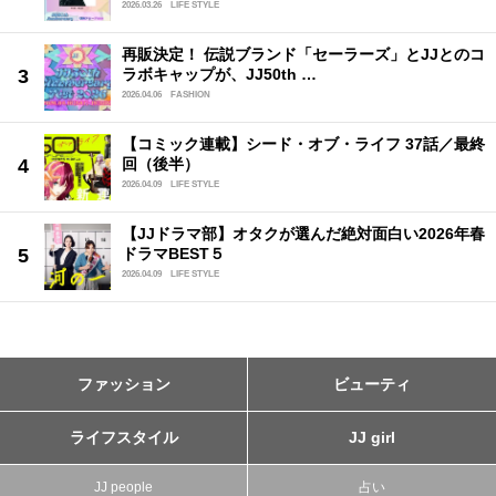
2026.03.26
LIFE STYLE
再販決定！ 伝説ブランド「セーラーズ」とJJとのコ
ラボキャップが、JJ50th …
2026.04.06
FASHION
【コミック連載】シード・オブ・ライフ 37話／最終
回（後半）
2026.04.09
LIFE STYLE
【JJドラマ部】オタクが選んだ絶対面白い2026年春
ドラマBEST５
2026.04.09
LIFE STYLE
ファッション
ビューティ
ライフスタイル
JJ girl
JJ people
占い