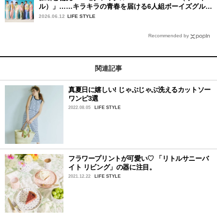
ル）」……キラキラの青春を届ける6人組ボーイズグルー
プ
2026.06.12
LIFE STYLE
Recommended by
関連記事
真夏日に嬉しい! じゃぶじゃぶ洗えるカットソー
ワンピ3選
2022.08.05
LIFE STYLE
フラワープリントが可愛い♡ 「リトルサニーバ
イト リビング」の器に注目。
2021.12.22
LIFE STYLE