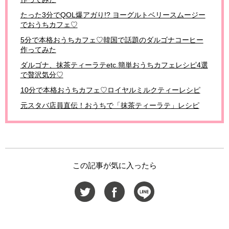
たった3分でQOL爆アガり!? ヨーグルトベリースムージー
でおうちカフェ♡
5分で本格おうちカフェ♡韓国で話題のダルゴナコーヒー
作ってみた
ダルゴナ、抹茶ティーラテetc.簡単おうちカフェレシピ4選
で贅沢気分♡
10分で本格おうちカフェ♡ロイヤルミルクティーレシピ
元スタバ店員直伝！おうちで「抹茶ティーラテ」レシピ
この記事が気に入ったら