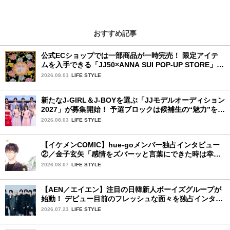
おすすめ記事
公式ECショップでは一部商品が一時完売！ 限定アイテ
ムを入手できる「JJ50×ANNA SUI POP-UP STORE」が
広島で開催決定
2026.08.01
LIFE STYLE
新たなJ-GIRL＆J-BOYを選ぶ「JJモデルオーディション
2027」が募集開始！ 予選ブロックは候補生の“魅力”を重
視した「新システム」に変わります
2026.08.03
LIFE STYLE
【イケメンCOMIC】hue-goメンバー独占インタビュー
②／金子玄矢「感情をズバーッと言葉にできた時は幸
せ〜」
2026.08.07
LIFE STYLE
【AEN／エイエン】注目の日韓新人ボーイズグループが
始動！ デビュー目前のフレッシュな面々を独占インタビ
ュー。7人の魅力に迫ります♪
2026.07.23
LIFE STYLE