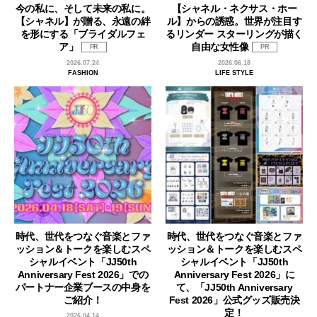
今の私に、そして未来の私に。
【シャネル・ネクサス・ホー
【シャネル】が贈る、永遠の絆
ル】からの誘惑。世界が注目す
を形にする「ブライダルフェ
るリンダー スターリングが描く
ア」
自由な女性像
PR
PR
2026.07.24
2026.06.18
FASHION
LIFE STYLE
時代、世代をつなぐ音楽とファ
時代、世代をつなぐ音楽とファ
ッション＆トークを楽しむスペ
ッション＆トークを楽しむスペ
シャルイベント「JJ50th
シャルイベント「JJ50th
Anniversary Fest 2026」での
Anniversary Fest 2026」に
パートナー企業ブースの中身を
て、「JJ50th Anniversary
ご紹介！
Fest 2026」公式グッズ販売決
定！
2026.04.14