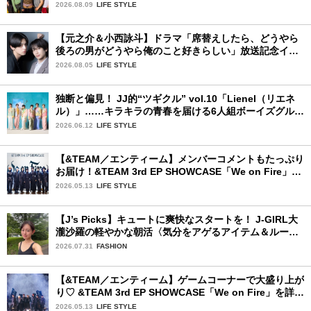
リース記念インタビュー！
2026.08.09
LIFE STYLE
【元之介＆小西詠斗】ドラマ「席替えしたら、どうやら
後ろの男がどうやら俺のこと好きらしい」放送記念イン
タビュー♡ 「自然と詠斗くんが可愛く見えたんです」
2026.08.05
LIFE STYLE
独断と偏見！ JJ的“ツギクル” vol.10「Lienel（リエネ
ル）」……キラキラの青春を届ける6人組ボーイズグルー
プ
2026.06.12
LIFE STYLE
【&TEAM／エンティーム】メンバーコメントもたっぷり
お届け！&TEAM 3rd EP SHOWCASE「We on Fire」を
詳細レポート【前編】
2026.05.13
LIFE STYLE
【J’s Picks】キュートに爽快なスタートを！ J-GIRL大
瀧沙羅の軽やかな朝活〈気分をアゲるアイテム＆ルーテ
ィーン〉
2026.07.31
FASHION
【&TEAM／エンティーム】ゲームコーナーで大盛り上が
り♡ &TEAM 3rd EP SHOWCASE「We on Fire」を詳細
レポート【後編】
2026.05.13
LIFE STYLE