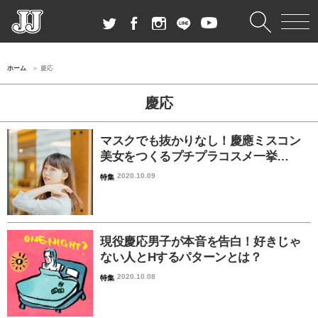
ホーム
慶応
慶応
マスクでも抜かりなし！慶應ミスコン
美女をつくるプチプラコスメ一挙…
2020.10.09
特集
現役慶応男子が本音を告白！好きじゃ
ない人とHするパターンとは？
2020.10.08
特集