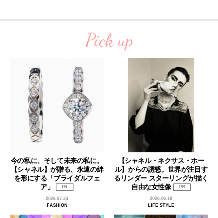
Pick up
今の私に、そして未来の私に。
【シャネル・ネクサス・ホー
【シャネル】が贈る、永遠の絆
ル】からの誘惑。世界が注目す
を形にする「ブライダルフェ
るリンダー スターリングが描く
ア」
自由な女性像
PR
PR
2026.07.24
2026.06.18
FASHION
LIFE STYLE