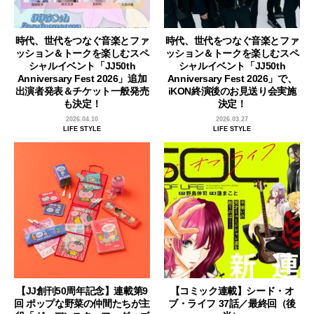
時代、世代をつなぐ音楽とファ
時代、世代をつなぐ音楽とファ
ッション＆トークを楽しむスペ
ッション＆トークを楽しむスペ
シャルイベント「JJ50th
シャルイベント「JJ50th
Anniversary Fest 2026」追加
Anniversary Fest 2026」で、
出演者発表＆チケット一般発売
iKON終演後のお見送り会実施
も決定！
決定！
2026.04.10
2026.03.27
LIFE STYLE
LIFE STYLE
【JJ創刊50周年記念】連載第9
【コミック連載】シード・オ
回 ポップな野菜の仲間たちが主
ブ・ライフ 37話／最終回（後