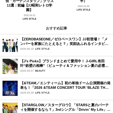
役「ガーデンスタッフ」グッズ
半）
11選：前編【JJ昭和レトロ学
2026.04.09
園】
LIFE STYLE
2026.04.01
LIFE STYLE
おすすめ記事
【ZEROBASEONE／ゼロベースワン】JJ初登場！「メ
ンバーを家族にたとえると？」笑顔あふれるインタビュ
ー♡
2026.06.16
LIFE STYLE
【J’s Picks】ブランドまとめて愛用中！ J-GIRL有田
叶“鉄壁の相棒”〈ビューティ＆ファッション夏の必需
品〉
2026.08.07
BEAUTY
【&TEAM／エンティーム】初の単独ドーム公演開催の発
表も！「2026 &TEAM CONCERT TOUR ‘BLAZE THE
WAY’」神奈川公演初日レポ
2026.05.28
LIFE STYLE
【STARGLOW／スターグロウ】「STARSと夏のパーテ
ィを開催するなら？」3rdシングル「Drivin’ My Life」リ