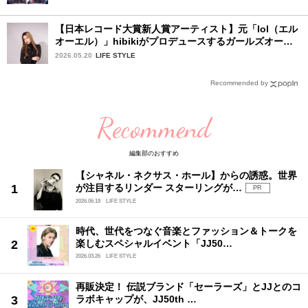
【日本レコード大賞新人賞アーティスト】元「lol（エル
オーエル）」hibikiがプロデュースするガールズオーデ
ィションが始動！ 応募は5月31日（日）まで
2026.05.20
LIFE STYLE
Recommended by
Recommend
編集部のおすすめ
【シャネル・ネクサス・ホール】からの誘惑。世界
が注目するリンダー スターリングが…
PR
2026.06.18
LIFE STYLE
時代、世代をつなぐ音楽とファッション＆トークを
楽しむスペシャルイベント「JJ50…
2026.03.26
LIFE STYLE
再販決定！ 伝説ブランド「セーラーズ」とJJとのコ
ラボキャップが、JJ50th …