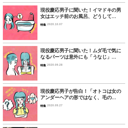
現役慶応男子に聞いた！イマドキの男
女はエッチ前のお風呂、どうして…
2020.10.07
特集
現役慶応男子に聞いた！ムダ毛で気に
なるパーツは意外にも「うなじ」…
2020.09.28
特集
現役慶応男子が告白！「オトコは女の
アンダーヘアの形ではなく、毛の…
2020.09.27
特集