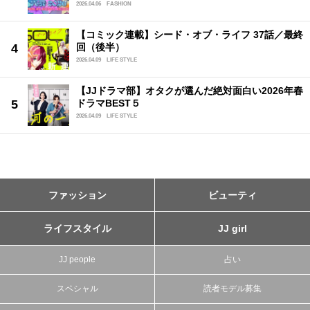
2026.04.06
FASHION
【コミック連載】シード・オブ・ライフ 37話／最終
回（後半）
2026.04.09
LIFE STYLE
【JJドラマ部】オタクが選んだ絶対面白い2026年春
ドラマBEST５
2026.04.09
LIFE STYLE
ファッション
ビューティ
ライフスタイル
JJ girl
JJ people
占い
スペシャル
読者モデル募集