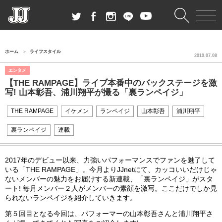
ホーム
ライフスタイル
2019.07.08
エンタメ
【THE RAMPAGE】ライブ本番中のバックステージを激
写! 山本彰吾、浦川翔平が撮る「裏ランペイジ」
THE RAMPAGE
イケメン
ランペイジ
山本彰吾
浦川翔平
裏ランペイジ
連載
2017年のデビュー以来、力強いパフォーマンスでファンを魅了して
いる「THE RAMPAGE」。今月よりJJnetにて、カッコいいだけじゃ
ないメンバーの魅力をお届けする新連載、「裏ランペイジ」がスタ
ート! 毎月メンバー２人がメンバーの素顔を激写。ここだけでしか見
られないランペイジを紹介していきます。
第５回目となる今回は、パフォーマーの山本彰吾さんと浦川翔平さ