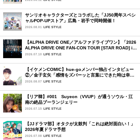
サンリオキャラクターズとコラボした「JJ50周年スペシ
ャルPOP-UPストア」広島・岩手で同時開催！
2026.08.01
LIFE STYLE
【ALPHA DRIVE ONE／アルファドライブワン】「2026
ALPHA DRIVE ONE FAN-CON TOUR [STAR ROAD] in
YOKOHAMA」1日目詳細レポ【後編】
2026.07.10
LIFE STYLE
【イケメンCOMIC】hue-goメンバー独占インタビュー
②／金子玄矢「感情をズバーッと言葉にできた時は幸
せ〜」
2026.08.07
LIFE STYLE
【リア韓】#001 Suyeon（VVUP）が通うソウル・江
南の絶品ブーランジェリー
2026.07.15
LIFE STYLE
【JJドラマ部】オタクが太鼓判「これは絶対面白い！」
2026年夏ドラマ予想
2026.07.08
LIFE STYLE