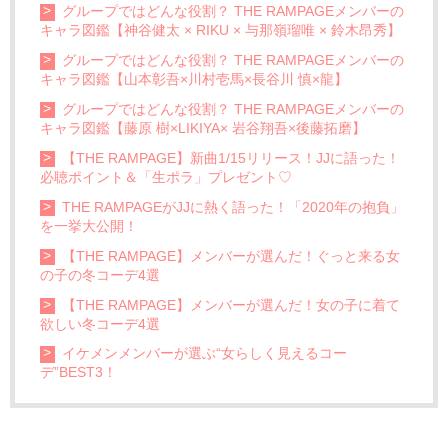
グループではどんな役割？ THE RAMPAGEメンバーの
キャラ図鑑【神谷健太 × RIKU × 与那嶺瑠唯 × 鈴木昂秀】
グループではどんな役割？ THE RAMPAGEメンバーの
キャラ図鑑【山本彰吾×川村壱馬×長谷川 慎×龍】
グループではどんな役割？ THE RAMPAGEメンバーの
キャラ図鑑【藤原 樹×LIKIYA× 岩谷翔吾×後藤拓磨】
【THE RAMPAGE】新曲1/15リリース！JJに語った！
必聴ポイント＆「生ポラ」プレゼント♡
THE RAMPAGEがJJに熱く語った！「2020年の抱負」
を一挙大公開！
【THE RAMPAGE】メンバーが選んだ！ぐっと来る女
の子の冬コーデ4選
【THE RAMPAGE】メンバーが選んだ！女の子に着て
欲しい冬コーデ4選
イケメンメンバーが選ぶ“女らしく見えるコー
デ”BEST3！