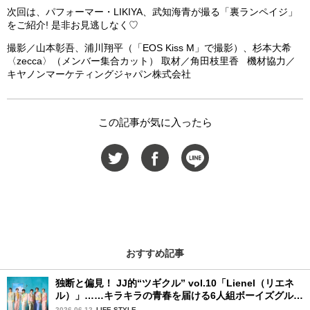
次回は、パフォーマー・LIKIYA、武知海青が撮る「裏ランペイジ」
をご紹介! 是非お見逃しなく♡
撮影／山本彰吾、浦川翔平（「EOS Kiss M」で撮影）、杉本大希
〈zecca〉（メンバー集合カット） 取材／角田枝里香 機材協力／
キヤノンマーケティングジャパン株式会社
この記事が気に入ったら
おすすめ記事
独断と偏見！ JJ的“ツギクル” vol.10「Lienel（リエネ
ル）」……キラキラの青春を届ける6人組ボーイズグルー
プ
2026.06.12
LIFE STYLE