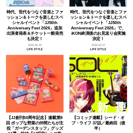
時代、世代をつなぐ音楽とファ
時代、世代をつなぐ音楽とファ
ッション＆トークを楽しむスペ
ッション＆トークを楽しむスペ
シャルイベント「JJ50th
シャルイベント「JJ50th
Anniversary Fest 2026」追加
Anniversary Fest 2026」で、
出演者発表＆チケット一般発売
iKON終演後のお見送り会実施
も決定！
決定！
2026.04.10
2026.03.27
LIFE STYLE
LIFE STYLE
【JJ創刊50周年記念】連載第9
【コミック連載】シード・オ
回 ポップな野菜の仲間たちが主
ブ・ライフ 37話／最終回（後
役「ガーデンスタッフ」グッズ
半）