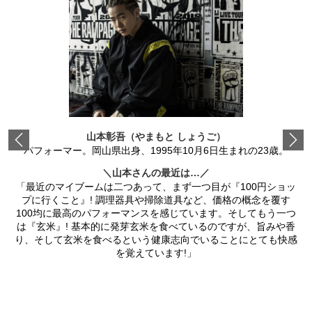
山本彰吾（やまもと しょうご）
Previous
パフォーマー。岡山県出身、1995年10月6日生まれの23歳。
＼山本さんの最近は
…
／
「最近のマイブームは二つあって、まず一つ目が『100円ショッ
プに行くこと』! 調理器具や掃除道具など、価格の概念を覆す
100均に最高のパフォーマンスを感じています。そしてもう一つ
は『玄米』! 基本的に発芽玄米を食べているのですが、旨みや香
り、そして玄米を食べるという健康志向でいることにとても快感
を覚えています!」