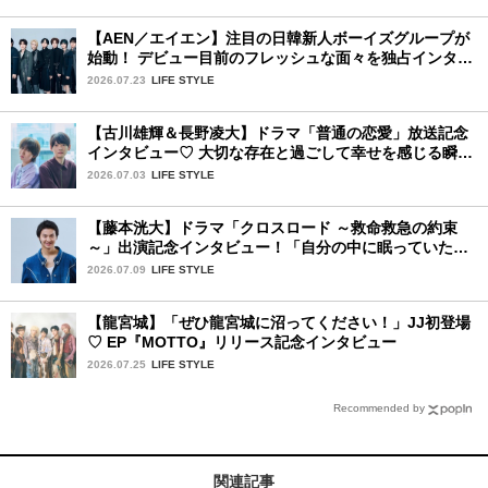
【AEN／エイエン】注目の日韓新人ボーイズグループが
始動！ デビュー目前のフレッシュな面々を独占インタビ
ュー。7人の魅力に迫ります♪
2026.07.23
LIFE STYLE
【古川雄輝＆長野凌大】ドラマ「普通の恋愛」放送記念
インタビュー♡ 大切な存在と過ごして幸せを感じる瞬間
は？
2026.07.03
LIFE STYLE
【藤本洸大】ドラマ「クロスロード ～救命救急の約束
～」出演記念インタビュー！「自分の中に眠っていた熱
を思い出させてもらった作品です」
2026.07.09
LIFE STYLE
【龍宮城】「ぜひ龍宮城に沼ってください！」JJ初登場
♡ EP『MOTTO』リリース記念インタビュー
2026.07.25
LIFE STYLE
Recommended by
関連記事