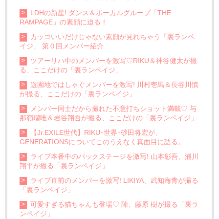
LDHの新星! ダンス＆ボーカルグループ「THE
RAMPAGE」の素顔に迫る！
カッコいいだけじゃない素顔が見れちゃう「裏ランペ
イジ」 第０回メンバー紹介
ツアーリハ中のメンバーを激写♡RIKU＆神谷健太が撮
る、ここだけの「裏ランペイジ」
遊園地ではしゃぐメンバーを激写! 川村壱馬＆長谷川慎
が撮る、ここだけの「裏ランペイジ」
メンバー同士だから撮れた不意打ちショット満載♡ 与
那嶺瑠唯＆岩谷翔吾が撮る、ここだけの「裏ランペイジ」
【Jr.EXILE世代】RIKU･世界･砂田将宏が、
GENERATIONSについてこのうえなく真面目に語る。
ライブ本番中のバックステージを激写! 山本彰吾、浦川
翔平が撮る「裏ランペイジ」
ライブ直前のメンバーを激写! LIKIYA、武知海青が撮る
「裏ランペイジ」
可愛すぎる猫ちゃんも登場♡ 陣、藤原 樹が撮る「裏ラ
ンペイジ」