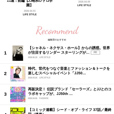
11選：前編【JJ昭和レトロ学
2026.04.09
園】
LIFE STYLE
2026.04.01
LIFE STYLE
Recommend
編集部のおすすめ
【シャネル・ネクサス・ホール】からの誘惑。世界
が注目するリンダー スターリングが…
PR
2026.06.18
LIFE STYLE
時代、世代をつなぐ音楽とファッション＆トークを
楽しむスペシャルイベント「JJ50…
2026.03.26
LIFE STYLE
再販決定！ 伝説ブランド「セーラーズ」とJJとのコ
ラボキャップが、JJ50th …
2026.04.06
FASHION
【コミック連載】シード・オブ・ライフ 37話／最終