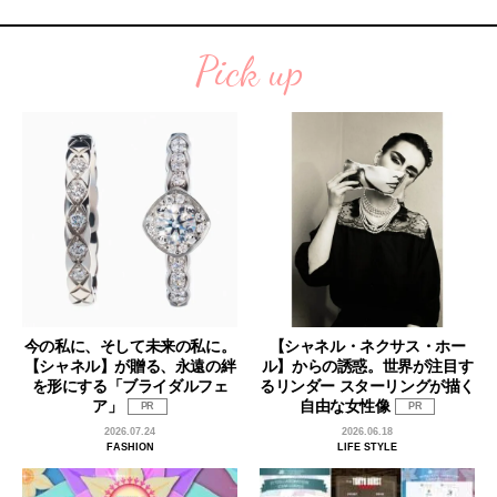
Pick up
今の私に、そして未来の私に。
【シャネル・ネクサス・ホー
【シャネル】が贈る、永遠の絆
ル】からの誘惑。世界が注目す
を形にする「ブライダルフェ
るリンダー スターリングが描く
ア」
自由な女性像
PR
PR
2026.07.24
2026.06.18
FASHION
LIFE STYLE