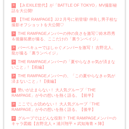
【Jr.EXILE世代】が「BATTLE OF TOKYO」MV撮影秘
話を大公開!
【THE RAMPAGE】JJ２月号に初登場! 仲良し男子校な
撮影オフショットを大公開♡
THE RAMPAGEメンバーの仲の良さを激写♡鈴木昂秀
＆後藤拓磨が撮る、ここだけの「裏ランペイジ」
バーベキューではしゃぐメンバーを激写！ 吉野北人、
龍が撮る「裏ランペイジ」
THE RAMPAGEメンバーの「夏やらなきゃ気が済まな
いこと」! 【前編】
THE RAMPAGEメンバーの、「この夏やらなきゃ気が
済まないこと」! 【後編】
勢いが止まらない！ 大人気グループ「THE
RAMPAGE」が今の想いを熱く語る。【前半】
ここでしか読めない！ 大人気グループ「THE
RAMPAGE」が今の想いを熱く語る。【後半】
グループではどんな役割？ THE RAMPAGEメンバーの
キャラ図鑑【吉野北人 × 浦川翔平 × 武知海青 × 陣】